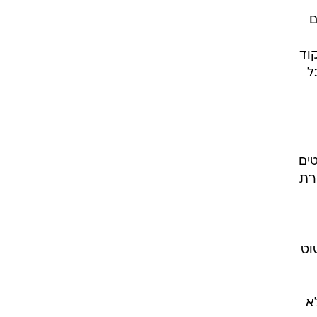
ם
וד
ל
ים
רת
וט
א