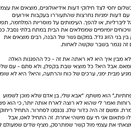
שלום יחסי לצד חילוקי דעות אידיאולוגיים, מוצאים את עצמ
עם דעות ימניות נחרצות שהתעוררו בעקבות אירועים
ל ליברליות, או להפך. העימותים על מוסריות המלחמה, תפק
כוחים יומיומיים שממלאים את הבית במתח בלתי נסבל. ככ
 בני הזוג גדל. במקום גשר של הבנה, רבים מוצאים את
ים זה נגמר בשבר שקשה לאחות.
פר: "אני לא מבין איך היא לא ראתה את זה - כל ההפגנות האלה
אס. אבל היא? כל מוצאי שבת בקפלן, ולא סתם - עם שלט
 מגיע מבית ימני, ערכים של כוח והרתעה, והיא? היא לא שומ
יות," הוא משתף. "אבא שלי, בן אדם שלא מוכן לשמוע
וחות ואמר לי שהוא לא רוצה לארח אותה יותר, כי הוא פש
ת. ומשם זה היה כדור שלג. נכנסנו לסחרור. התחיל ריחוק
לו פתאום אני חי עם מישהי אחרת. זה התחיל לאט, אבל
צאתי את עצמי מול קשר שמתרסק, מציף שדים שמעולם ל