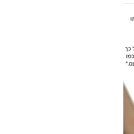
ו
 כך
כמו
ם."