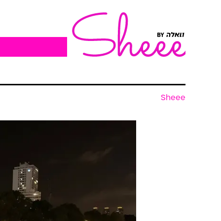
Sheee