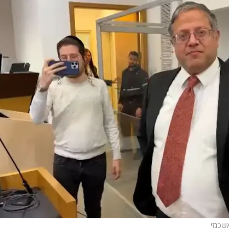
אשכנזי