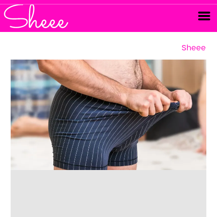
Sheee