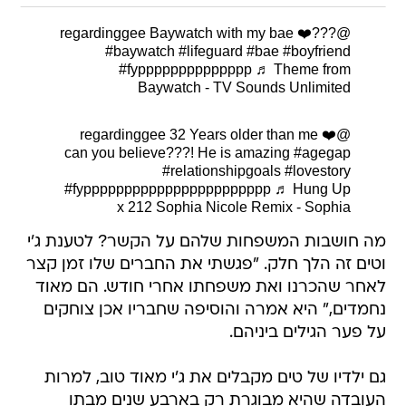
Baywatch with my bae ❤️???
@regardinggee
#baywatch
#lifeguard
#bae
#boyfriend
#fypppppppppppppp
♬ Theme from
Baywatch - TV Sounds Unlimited
32 Years older than me ❤️
@regardinggee
can you believe???! He is amazing
#agegap
#relationshipgoals
#lovestory
#fyppppppppppppppppppppppp
♬ Hung Up
x 212 Sophia Nicole Remix - Sophia
מה חושבות המשפחות שלהם על הקשר? לטענת ג'י
וטים זה הלך חלק. "פגשתי את החברים שלו זמן קצר
לאחר שהכרנו ואת משפחתו אחרי חודש. הם מאוד
נחמדים," היא אמרה והוסיפה שחבריו אכן צוחקים
על פער הגילים ביניהם.
גם ילדיו של טים מקבלים את ג'י מאוד טוב, למרות
העובדה שהיא מבוגרת רק בארבע שנים מבתו