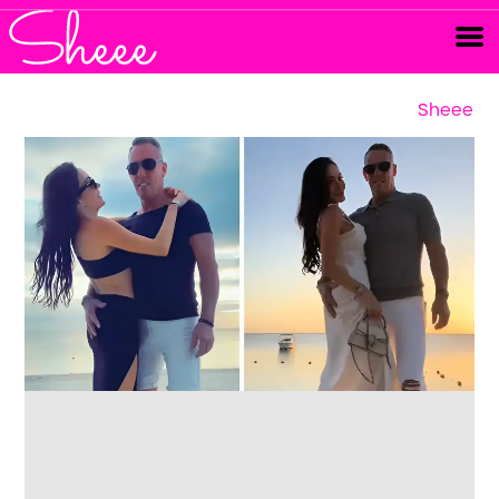
Sheee