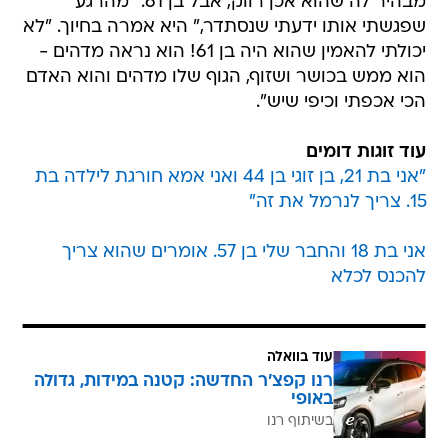
מבהיר לה שהוא אכן רווק, אבל בן 61. "מהרגע
שפגשתי אותו ידעתי שנסתדר," היא אמרה בחיוך. "לא
יכולתי להאמין שהוא היה בן 61! הוא נראה מדהים -
הוא ממש בכושר ושזוף, הגוף שלו מדהים והוא האדם
הכי אכפתי וכיפי שיש".
עוד זוגות דומים
"אני בת 21, בן זוגי בן 44 ואני אמא חורגת לילדה בת
15. צריך לנרמל את זה"
אני בת 18 והחבר שלי בן 57. אומרים שהוא צריך
להכנס לכלא
עוד בוואלה
רנו קפצ'ר החדשה: קטנה במידות, גדולה
באופי
בשיתוף רנו