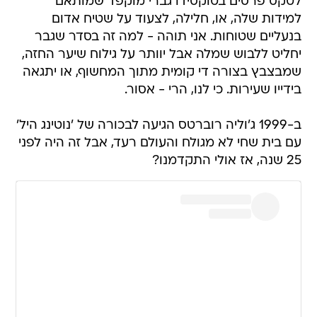
לטקס פרסים בטוקסידו גברי מוקפד שמותאם
למידות שלה, או, חלילה, לצעוד על שטיח אדום
בנעליים שטוחות. אני תוהה - למה זה בסדר שגבר
יחליט ללבוש שמלה אבל יוותר על גילוח שיער החזה,
שמבצבץ בצורה די קומית מתוך המחשוף, או יתגאה
בידייו שעירות. כי לנו, הרי - אסור.
ב-1999 ג'וליה רוברטס הגיעה לבכורה של 'נוטינג היל'
עם בית שחי לא מגולח והעולם רעד, אבל זה היה לפני
25 שנה, אז אולי התקדמנו?