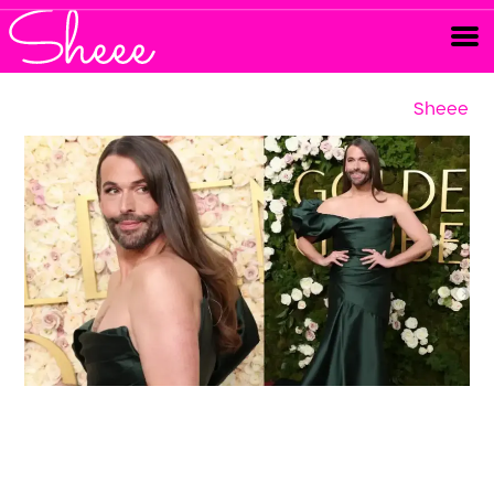
Sheee