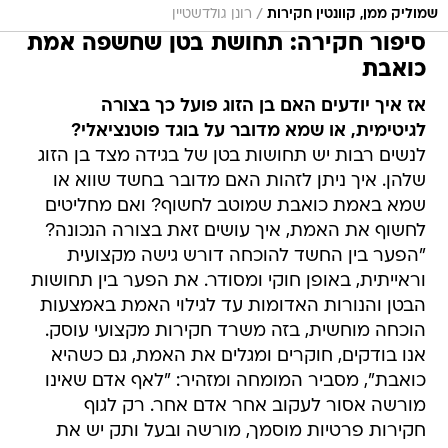
/
שמוליק ממן, קוונטין חקירות
רונן גולדשטיין
סיפור חקירה: תחושת בטן שחשפה אמת
כואבת
אז איך יודעים האם בן הזוג פועל כך בצורה
לגיטימית, או שמא מדובר על בוגד פוטנציאלי?
לנשים רבות יש תחושות בטן של בגידה מצד בן הזוג
שלהן. איך ניתן לזהות האם מדובר בחשד שווא או
שמא באמת כואבת שמוטב לחשוף? ואם מחליטים
לחשוף את האמת, איך עושים זאת בצורה הנכונה?
"הפער בין החשד להוכחה דורש גישה מקצועית
וראייתית, באופן חוקי ומסודר. את הפער בין תחושות
הבטן והנורות האדומות עד לגילוי האמת באמצעות
הוכחה מוחשית, בזה משרד חקירות מקצועי עוסק.
אנו בודקים, חוקרים ומגלים את האמת, גם כשהיא
כואבת", מסביר המומחה ומזהיר: "לאף אדם שאינו
מורשה אסור לעקוב אחר אדם אחר. רק לגוף
חקירות פרטיות מוסמך, מורשה ובעל ותק יש את