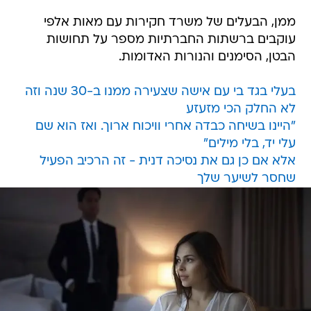
ממן, הבעלים של משרד חקירות עם מאות אלפי
עוקבים ברשתות החברתיות מספר על תחושות
הבטן, הסימנים והנורות האדומות.
בעלי בגד בי עם אישה שצעירה ממנו ב-30 שנה וזה
לא החלק הכי מזעזע
"היינו בשיחה כבדה אחרי וויכוח ארוך. ואז הוא שם
עלי יד, בלי מילים"
אלא אם כן גם את נסיכה דנית - זה הרכיב הפעיל
שחסר לשיער שלך