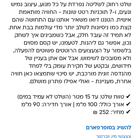
שלט רחוק לשליטה נפרדת על כל מנוע, עיצוב גמיש
ונעים, ו-7 תוכניות רטט שונות - החוויה מותאמת
אישית. הטנגו דואו משאיר אותנו עם התחושה שהם
קצת כמו ניסיונות לשלב יותר מדי עולמות בבת אחת.
לא תמיד זה עובד חלק, אבל כשמבינים איך לשחק
נכון, אפשר גם ליהנות. לטעמנו, יש קסם מסוים
בלשמור על הצעצועים הרוטטים פשוטים להפעלה,
ולא מסובכים לשימוש. אבל אם אתן בעניין של
חידושים, ובקטע של חקירת עומק בלי לפחד
מהנדסה זוגית מורכבת, יש סיכוי שתמצאו כאן חוויה
אחרת, מעניינת - ואולי אפילו פתרון מושלם.
✔ טווח שלט: עד 15 מטר (השלט לא עמיד במים)
✔ אורך כולל: 100 מ"מ | אורך חדירה: 90 מ"מ
✔ מחיר: 252 ₪
להשיג בסופרפארם
צעצועי מין
ויברטור