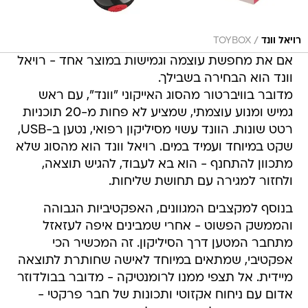
/
רויאל וונד
TOYBOX
אם את מחפשת עוצמה וגמישות במוצר אחד - רויאל
וונד הוא הבחירה בשבילך.
מדובר בוויברטור מהסוג האייקוני "וונד", עם ראש
גמיש ומנוע עוצמתי, שמציע לא פחות מ-20 תוכניות
רטט שונות. הוונד עשוי מסיליקון רפואי, נטען ב-USB,
שקט במיוחד ועמיד במים. רויאל וונד הוא מהסוג שלא
מתכוון להתחנף - הוא בא לעבוד, להגיש תוצאה,
ולחזור למגירה עם תחושת שליחות.
בנוסף למקצבים המגוונים, האפקטיביות הגבוהה
והממשק הפשוט - אחרי שמבינים איפה לעזאזל
מתחבר המטען דרך הסיליקון. זה המכשיר הכי
אפקטיבי, שמתאים במיוחד לאישה שחותרת לתוצאה
מיידית. אל תצפי ממנו לרומנטיקה - מדובר בבולדוזר
אדום עם ניחוח אקזוטי ותכונות של חבר פרקטי -