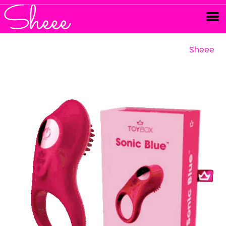
Sheee