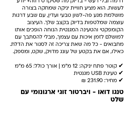
דרמה ובלי רעש - בדיוק מה שסיקרט רוזה+ יודע
לעשות. הוא מציע חוויית יניקה שמחקה בצורה
מושלמת מגע פה-לשון טבעי ועדין, עם שבע דרגות
עוצמה שמלטפות בדיוק בקצב שלך. העיצוב
הקומפקטי והטעינה המגנטית הנוחה הופכים אותו
למושלם לזמן איכות עם עצמך, מבלי להסתבך עם
מחבואים - כל מה שאת צריכה זה לסגור את הדלת.
כאילו, אם את בקטע של עונג מדויק, שקט, ומספק.
✔ קוטר פתח יניקה: 12 מ"מ | אורך כולל: 65 מ"מ
✔ טעינת USB מגנטית
✔ מחיר: 231.90 ₪
טנגו דואו - ויברטור זוגי ארגונומי עם
שלט