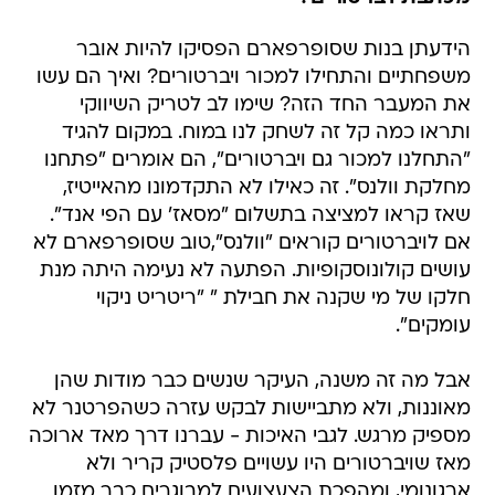
הידעתן בנות שסופרפארם הפסיקו להיות אובר
משפחתיים והתחילו למכור ויברטורים? ואיך הם עשו
את המעבר החד הזה? שימו לב לטריק השיווקי
ותראו כמה קל זה לשחק לנו במוח. במקום להגיד
"התחלנו למכור גם ויברטורים", הם אומרים "פתחנו
מחלקת וולנס". זה כאילו לא התקדמונו מהאייטיז,
שאז קראו למציצה בתשלום "מסאז' עם הפי אנד".
אם לויברטורים קוראים "וולנס",טוב שסופרפארם לא
עושים קולונוסקופיות. הפתעה לא נעימה היתה מנת
חלקו של מי שקנה את חבילת " "ריטריט ניקוי
עומקים".
אבל מה זה משנה, העיקר שנשים כבר מודות שהן
מאוננות, ולא מתביישות לבקש עזרה כשהפרטנר לא
מספיק מרגש. לגבי האיכות - עברנו דרך מאד ארוכה
מאז שויברטורים היו עשויים פלסטיק קריר ולא
ארגונומי, ומהפכת הצעצועים למבוגרים כבר מזמן