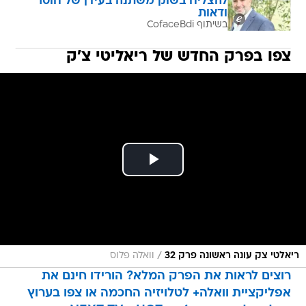
להצליח בשוק משתנה בעידן של חוסר
ודאות
בשיתוף CofaceBdi
צפו בפרק החדש של ריאליטי צ'ק
/
ריאלטי צק עונה ראשונה פרק 32
וואלה פלוס
רוצים לראות את הפרק המלא? הורידו חינם את
אפליקציית וואלה+ לטלויזיה החכמה או צפו בערוץ