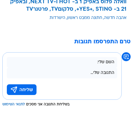
וואלה פלוס באפיק 1 ב- HOT ו-NEXT TV, ובאפיק
21 ב- YES+, STING+, סלקוםTV, פרטנרTV
אהבה חדשה
חתונה ממבט ראשון
הישרדות
טרם התפרסמו תגובות
בשליחת התגובה אני מסכים
לתנאי השימוש