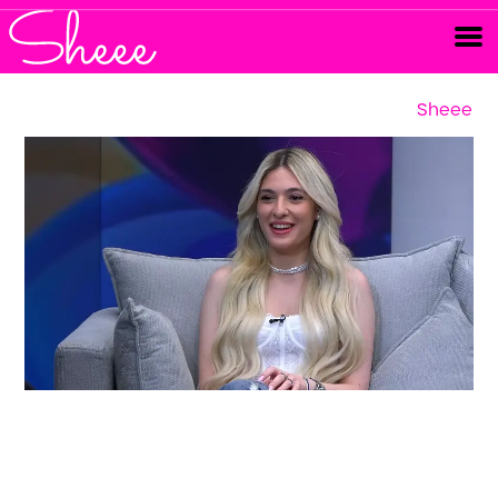
Sheee