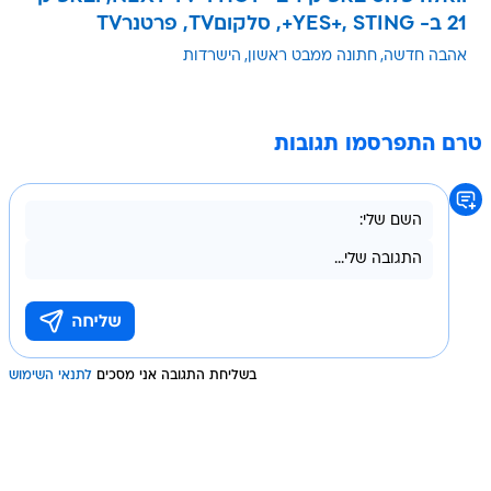
21 ב- YES+, STING+, סלקוםTV, פרטנרTV
אהבה חדשה
חתונה ממבט ראשון
הישרדות
טרם התפרסמו תגובות
בשליחת התגובה אני מסכים
לתנאי השימוש