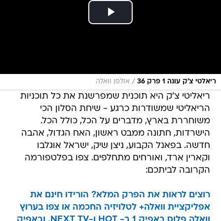
/
ריאלטי צ'ק עונה 1 פרק 36
אולפן וואלה
ריאליטי צ'ק היא תוכנית שמפרשנת את כל תוכניות
הריאליטי שמשודרות כרגע - שיחת הסלון הכי
משוחררת בארץ, מדברים על הכל, כולל הכל.
הישרדות, חתונה ממבט ראשון, האח הגדול, אהבה
חדשה. בפאנל הקבוע, ניצן שיק, ישראל אוגלבו
וקארין ארד, ואורחים מתחלפים. צפו בפלטפורמה
הקרובה לביתכם:
רוצים לראות את הפרק המלא? הורידו חינם את
אפליקציית וואלה+ לטלויזיה החכמה או צפו בערוץ
וואלה פלוס באפיק 1 ב- HOT ו-NEXT TV, ובאפיק