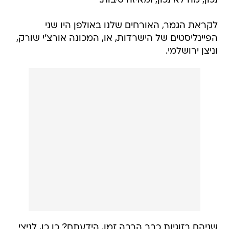
נכון, מה לא נכון, ומאיזה סיבות.
לקראת הגמר, האורחים שלנו באולפן היו שני
הפיינליסטים של הישרדות, או, המכונה אורצ'י שורק,
וניצן ירושלמי.
שניהם בזוגיות כבר הרבה זמן, הידעתם? כן כן, לניצי