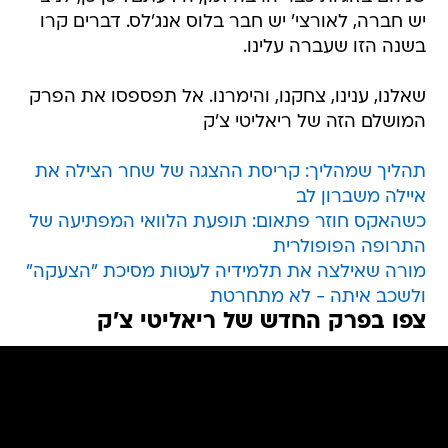
יש חברה, לאורצי' יש חבר בלוס אנג'לס. דברים קרו
בשנה הזו שעברה עלינו.
שאלנו, ענינו, צחקנו, והימרנו. אל תפספסו את הפרק
המושלם הזה של ריאליטי צ'ק
תהליך שמהליך: קריסת ההצגה של שחר הצילה את
איילה משברון לב
כשהאקס חוזר פתאום: תופעת הלוואי המפתיעה של
התרופה הפופולרית
מורה שאילצה את תלמידיה לעטות מסיכת "הצעקה"
ולשכב איתה - לא מתחרטת
צפו בפרק החדש של ריאליטי צ'ק