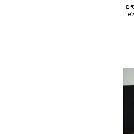
ים
לא