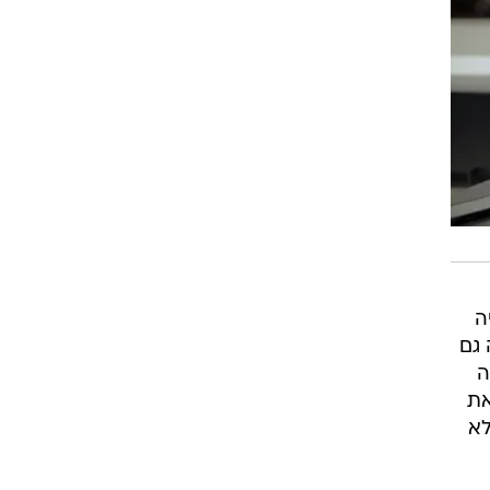
ה
 גם
ה
את
לא