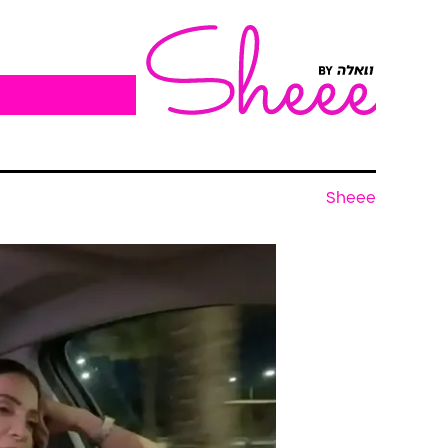
Sheee