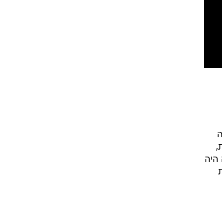
ה
,
היה