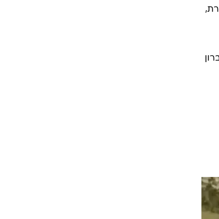
רת,
רון