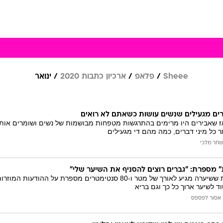
Sheee
פלאפ
ארכיון כתבות 2020
ינואר
רים מגעילים שנשים עושות כשאתם לא רואים
 שאבירים היו מרימים בהתרגשות מטפחות מבושמות של נשים ושומרים אותן
ר כל מיני דברים, כמה מהם די מגעילים
שחר מלכי
" מספרת: "גברים רוצים להסניף את השיער שלי"
האישה האוקראינית ששיערה מגיע לאורך של מטר ו-80 סנטימטרים 
 לשיער ארוך כל כך וגם בריא
אסור לפספס