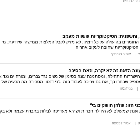
סור לפספס
, וחשפנית: הטיקטוקריות ששוות מעקב
חומרים בה עולה על כל דמיון, לא מזיק לקבל המלצות ממישהי שיודעת. מי ש
הטיקטוקריות שחובה לעקוב אחריהן
אופיר סגרסקי
ונה הזאת זה לא יקרה, וזאת הסיבה
שרדות התחילה, ומסתמנת עונה בסימן של נשים נגד גברים, ומזרחיים נגד אש
פיק שבחרו בך, את גם צריכה לעבוד בזה. ג'ני דנסון מסבירה מה הבעיה של לי
ג'ני דנסון
בני הזוג שלהן חושקים בי"
 טוענת שמעולם לא היו לה חברות ושהיא מעדיפה לבלות בחברת עצמה ולא בקבו
אסור לפספס