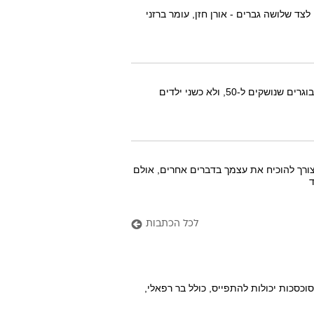
צד שלושה גברים - אורן חזן, עומר ברזני
בטח שמעתם את השמועה הלא מבוססת שלפיה רייצ'ל ורוס חזרו להיות ביחד, והפעם כאנשים מבוגרים שנושקים ל-50, ולא כשני ילדים
 צורך להוכיח את עצמך בדברים אחרים, אולם
ד
לכל הכתבות
כסכות יכולות להתפייס, כולל בר רפאלי,