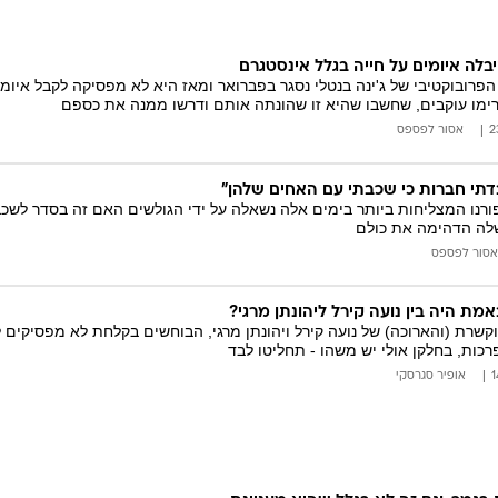
קיבלה איומים על חייה בגלל אינסטגרם
פרובוקטיבי של ג'ינה בנטלי נסגר בפברואר ומאז היא לא מפסיקה לקבל איומי
ו עוקבים, שחשבו שהיא זו שהונתה אותם ודרשו ממנה את כספם
אסור לפספס
בדתי חברות כי שכבתי עם האחים שלהן"
רנו המצליחות ביותר בימים אלה נשאלה על ידי הגולשים האם זה בסדר לש
לה הדהימה את כולם
אסור לפספס
מת היה בין נועה קירל ליהונתן מרגי?
רת (והארוכה) של נועה קירל ויהונתן מרגי, הבוחשים בקלחת לא מפסיקים ל
רכות, בחלקן אולי יש משהו - תחליטו לבד
אופיר סגרסקי