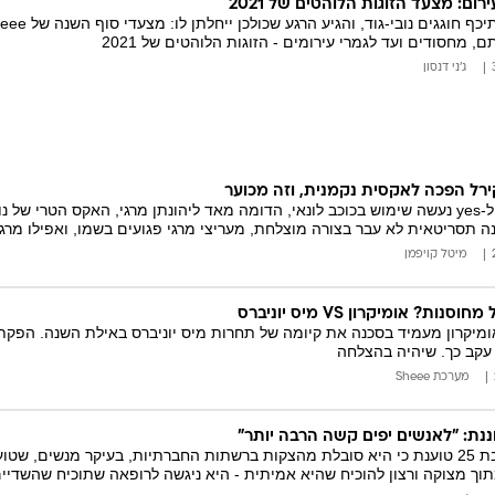
רום: מצעד הזוגות הלוהטים של 2021
ם, מחסודים ועד לגמרי עירומים - הזוגות הלוהטים של 2021
ג'ני דנסון
ירל הפכה לאקסית נקמנית, וזה מכוער
בפרסומת החדשה ל-yes נעשה שימוש בכוכב לונאי, הדומה מאד ליהונתן מרגי, האקס הטרי
ינה תסריטאית לא עבר בצורה מוצלחת, מעריצי מרגי פגועים בשמו, ואפילו מרגי
מיטל קויפמן
ות? אומיקרון VS מיס יוניברס
ומיקרון מעמיד בסכנה את קיומה של תחרות מיס יוניברס באילת השנה. הפק
 עקב כך. שיהיה בהצלחה
מערכת Sheee
נת: "לאנשים יפים קשה הרבה יותר"
דוגמנית סלובקית בת 25 טוענת כי היא סובלת מהצקות ברשתות החברתיות, בעיקר מנש
וך מצוקה ורצון להוכיח שהיא אמיתית - היא ניגשה לרופאה שתוכיח שהשדיי