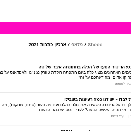
Sheee
פלאפ
ארכיון כתבות 2021
נס: הריקוד הנועז של הכלה בחתונתה איבד שליטה
מים האחרונים מציג כלה ביום חתונתה רוקדת טוורקינג נועז ולאפדאנס על ב
 קו אדום. מה דעתכם על זה?
סור לפספס
 לבדו - יש לנו כמה רעיונות בשבילו
לן ודניאל גרינברג השאירה את כולנו בהלם ועם פה פעור (סתם, צוחקות), וזה 
ר. מי תהיה האישה הבאה? לעדי דנטס יש כמה הצעות
עדי דנטס