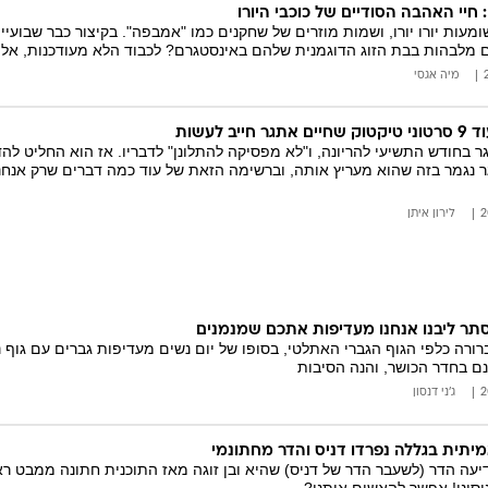
 חיי האהבה הסודיים של כוכבי היורו
ומעות יורו יורו, ושמות מוזרים של שחקנים כמו "אמבפה". בקיצור כבר שבועיים
ם מלבהות בבת הזוג הדוגמנית שלהם באינסטגרם? לכבוד הלא מעודכנות, אלו הן
מיה אגסי
יב לעשות
 בחודש התשיעי להריונה, ו"לא מפסיקה להתלונן" לדבריו. אז הוא החליט לה
 נגמר בזה שהוא מעריץ אותה, וברשימה הזאת של עוד כמה דברים שרק אנחנו
לירון איתן
סתר ליבנו אנחנו מעדיפות אתכם שמנמנים
רה כלפי הגוף הגברי האתלטי, בסופו של יום נשים מעדיפות גברים עם גוף נ
ם בחדר הכושר, והנה הסיבות
ג'ני דנסון
מיתית בגללה נפרדו דניס והדר מחתונמי
יעה הדר (לשעבר הדר של דניס) שהיא ובן זוגה מאז התוכנית חתונה ממבט ראש