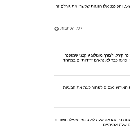
שוב הגיע דצמבר, תיכף חוגגים נובי-גוד, והגיע הרגע שכולכן ייחלתן לו: מצעדי סוף השנה של Sheee, והפעם: אלו הזוגות שקשרו את גורלם זה
לכל הכתבות
 של נועה קירל, לצורך מונולוג עוקצני שמופנה
 ונועה כבר לא נראים ידידותיים במיוחד
ת האירוע מנסים לפתור כעת את הבעיות
ים, שטוענות כי המראה שלה לא טבעי ואפילו חושדות
ם שלה אמיתיים