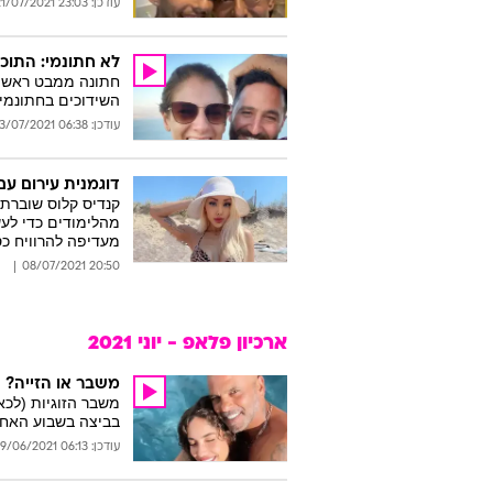
עודכן: 23:03 21/07/2021
לא חתונמי: התו
חתונה ממבט ראשון 
השידוכים בחתונמי 
עודכן: 06:38 13/07/2021
דוגמנית עירום עם IQ גבוה במיוחד טוענת שגברים מאוימים מ
מהלימודים כדי לעש
מעדיפה להרוויח כ
20:50 08/07/2021
ארכיון פלאפ - יוני 2021
משבר או הזייה? הז
משבר הזוגיות (לכא
בביצה בשבוע האחרו
עודכן: 06:13 29/06/2021