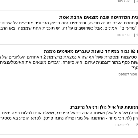
ענת ניסני
כנית המדהימה שבה מוצאים אהבת אמת
חוזרת הערב בעונה חדשה, ובטיימינג הזה בדיוק הגר וניר מודיעים על אירוסי
"מדעיים" ואמינים. אבל כשחושבים על זה, יש תוכנית אחת שממנה יצאו הרבה
ג'ני דנסון
מנה
קנדיס קלוס שוברת סטיגמות ומספרת שעל אף שהיא 
ות כסף בתור דוגמנית עירום. היא סיפרה: "גברים מוצאים את האינטליגנציה
סף"
אסור לפספס
וגיות של אייל גולן ודניאל גרינברג
ורה) של אייל גולן ואשתו ההרה דניאל גרינברג, ששלח אותו לבלות כמה ימים 
ן (לא הכי מוזר - החתונה של מני ופרלה נתנה פייט). לפתע הופיע באינסטגרם
לירון איתן