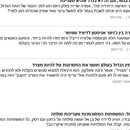
בגמר, וגם זה לא בגלל שהיא מעניינת
י האישה היחידה פה", אמרה שרית פולק-רוסו רגע לפני הגמר של האח הגדול, ל
ווקא היא זכתה לשבת בגמר ולא למשל טיטי ואור שפיץ שהודחו רגע לפני?
ענת ניסני
בין ג'ניפר אניסטון לדיוויד שווימר
ל הסט. ג'ני דנסון לגמרי מבינה למה זה הדבר הכי הגיוני בעולם
ג'ני דנסון
ין הגדול בעולם חושף את החסרונות של להיות מצויד
"מצויד", אומר ג'ונה פאלקון, הוא היכולת למצוא סטוצים בקלות ולא להרגיש
 שגרמו לו לא פעם לתהות אולי עדיף היה להשאיר את הפרט "הקטן" הזה בסו
אסור לפספס
אל: המשפחות המסוכסכות שצריכות סולחה
ודו, הגיע לדירה של בן אל ועשה סולחה על ג'חנון עם רסק, כל המשפחות המסו
מה. קבלו את הסולחות שאנחנו מחכות שיקרו כבר