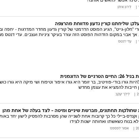
ניסינו! אפשר להאשים אותנו?
לירון איתן
עלק: שליחתנו קורין גדעון מדווחת מהרצפה
 "חלון-גייט", הגיע הפוסט הדרמטי של קורין גדעון מחדר המדרגות - יחפה וב
אך אבוי במקום הזדהות הפוסט הזה עורר בעיקר ציניות ועצבים. עדי דנטס מנ
עדי דנטס
ים של הדוגמנית
ות גורו בודי-פוזיטיב, בר זומר היא גורו איפור וטיפוח ושי מיקה היא גורו כ
ן חייבות להמציא את עצמן מחדש
לילך יעקב
 שחולקות תחתונים, מברשת שיניים ומיטה - לצד בעלה של אחת מהן
וקנדס-ביילי כל כך קרובות אחת לשנייה שהן מסרבות להפסיק לישון יחד בא
א בנוח כשאשתו ואחותה ישנות לצידו
אסור לפספס