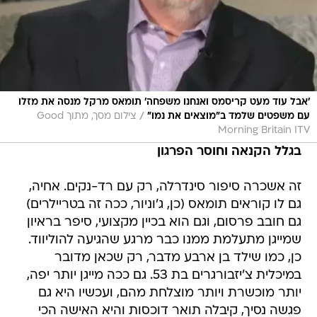
'אבל עוד מעט קריסמס ואנחנו משפחה' תומאס מרקל מנסה את מזלו
/
עם משפטים שלמד ב"מוצאים את נמו"
צילום מסך, מתוך Good
Morning Britain ITV
בגלל הקנאה וחוסר הפרגון
זה אשכרה סיפור סינדרלה, רק עם רד-נקים. אחיה,
גם לו קוראים תומאס (כן, ג'וניור, ככה זה בטריילרים)
גם חובב פרסום, וגם הוא בכיין מקצועי, סיפר בראיון
שמייגן מתעלמת ממנו כבר מרגע שהגיעה להוליווד.
כן, כמו שילד בן ארבע מדבר, רק שכאן מדובר
במיכלית צ'יזבורגרים בת 53. גם ככה מייגן יותר יפה,
יותר מוכשרת ויותר מוצלחת מהם, ועכשיו היא גם
פגשה נסיך, קיבלה תואר דוכסות והיא האישה הכי