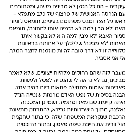
עיקרית - הם כל הזמן לא מבינים משהו, ומסתובבים
עם הגרסה האנושית של פרצוף של כלב מתפלא -
ראש על הצד ומבט משתומם בעיניים. תומאס ג'וניור
האח 'לא הבין למה לא הזמינו אותו לחתונה', תומאס
סניור האבא 'לא מבין למה היא לא בקשר איתו',
האחות 'לא מבינה' שללכלך על אחותה בראיונות
טלוויזיה זו לא דרך טובה להיות מוזמנת לחצר המלך.
אז אני אסביר.
מעבר לזה שהם רחוקים מלהיות ייצוגיים, שלא לאמר
מביכים, גם לא נראה לי שהנטייה לפשל ולעשות
פאדיחות איומות מתחילה פתאום ביום בהיר אחד.
הבנה בסיסית של נפש האדם מרמזת שנטייה הנ"ל
היתה קיימת שם מאז ומתמיד, ושמייגן המסכנה
נאלצה, מתוך הישרדותיות גרידא, להתרחק מתאונת
הרכבת שנקראת המשפחה שלה, כי בתור שחקנית
הוליוודית את חייבת טיפה פאסון, ובתור הדוכסית