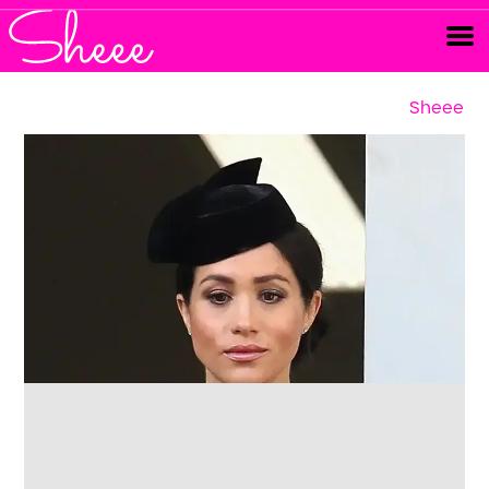
Sheee