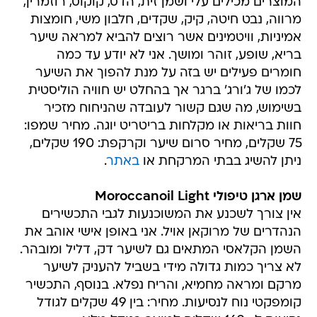
המוצרים מכילים עלי ושמן זית, הדס, קוקוס, רוזמרין,
מרווה, נבט חיטה, קיק, שקדים, חלבון משי, חומצות
אמיניות, וויטמינים אשר רוצים להביא למראה שיער
בריא, שופע, זוהר ומושך. אני לא יודע עד כמה
חומרים פעילים יש בזה על מנת להפוך את השיער
לכמו של ג'ורג' ברגר אך בהחלט יש חוויה הוליסטית
בשימוש, מה שגם קשור לעובדה שהניחוח מזכיר
חוות בריאות או מקלחות בריטריט יוגה. מחיר שמפו:
75 שקלים, מחיר סרום שיער וקרקפת: 190 שקלים,
ניתן להשיג בבתי המרקחת או
באתר
.
שמן ארגן טיפולי Moroccanoil Light
אין צורך לשכנע את המשוכנעות לגבי התכשירים
הנהדרים של מרוקאן אויל. אני באופן אישי אוהב את
השמן הקלאסי המתאים גם לשיער דק, דליל ומובהר.
לא צריך כמות גדולה מידי בשביל להעניק לשיער
מרקם ומראה מחמיא, והריח נפלא. בנוסף, התכשיר
קומפקטי נוח לנסיעות. מחיר: בין 49 שקלים לגודל