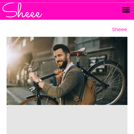
Sheee