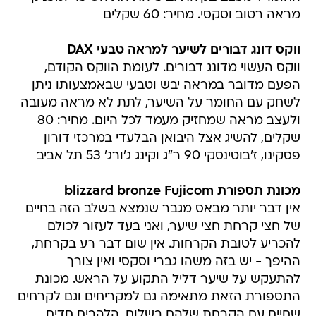
מראה רטוב וסקסי. מחיר: 60 שקלים
ווקס דונג דבורים לשיער למראה טבעי DAX
ווקס העשוי מדונג דבורים. לעומת הווקס הקודם,
הפעם מדובר במראה יבש וטבעי שבאמצעותו ניתן
לשחק עם החומר על השיער, לתת לא מראה מעובה
ולעצב מראה שמחזיק מעמד לכל היום. מחיר: 80
שקלים, להשיג אצל היבואן הבלעדי במרכזי דורון
פסקינו, ז'בוטינסקי 90 ר"ג וקינג ג'ורג' 53 תל אביב
מכונת תספורת blizzard bronze Fujicom
אין דבר יותר מבאס מגבר שנמצא בשלב הזה בחיים
של חצי קרחת חצי שיער, ואני בעד לעזור לכולם
להכריע לטובת הקרחות. אין שום דבר רע בקרחת,
ההיפך - יש בזה משהו גברי וסקסי ואין צורך
להתעקש על שיער דליל התקוע על הראש. מכונת
התספורת הזאת מתאימה גם למקריחים וגם לקרחים
שחיים עם הקרחת שלהם בשלום. הלהבים חדים