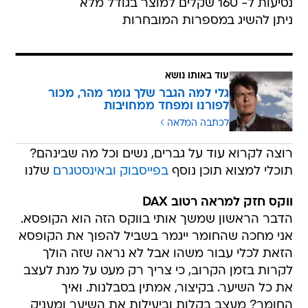
נסיעות ל- 160 שקלים למוצר בגודל מלא
ניתן להשיג במספרות המובחרות
עוד באותו נושא
גלי למה הגבר שלך גומר מהר, מכור
לפורנו ומפחד ממחויבות
לכתבה המלאה
רוצה לקרוא עוד על גברים, נשים וכל מה שבינהם?
תוכלי למצוא תוכן נוסף
בפייסבוק
ובאינסטגרם
שלנו
ווקס חזק למראה רטוב DAX
הדבר הראשון שמשך אותי בווקס הזה הוא הקופסא.
אני מחכה שהחומר ייגמר בשביל להפוך את הקופסא
הזאת לכלי עבור משהו אבל לא נראה שזה הולך
לקרות בזמן הקרוב, כי צריך רק מעט על מנת לעצב
את כל השיער. בקיצור, אמתין בסבלנות. ואיך
החומר? מעצב בקלות וביעילות את השיער ומעניק