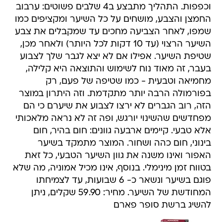
וכפפות. התהליך מתבצע ב4 שלבים פשוטים: ערבוב
החמצן והצבע, מושחים על כל השיער ומקציפים כמו
שמפו, לאחר הצביעה מחכים עד שמקבלים את צבע
השיער הרצוי (עד 10 דקות לכל היותר) ולאחר מכן,
שטיפת השיער. אפילו אם לא יצא לגבר שלך לצבוע
בעבר, זה מאוד נוח לשימוש והתוצאה היא קלילה,
מחמיאה וטבעית - כמו שטיפה של פעם, רק
בפורמולה הרבה יותר מתקדמת. וזה היתרון במוצר
הזה, רוב הגברים לא ירצו לצבוע את שיערם כי הם
מפחדשים שהשינוי יורגש, ופה זה לא נראה מלאכותי
אלא טבעי. קיימים ארבעה גוונים: חום בהיר, חום
בינוני, חום כהה ושחור. המוצר מתמקד בשיער
האפור ואינו משנה את גוון השיער הטבעי, כל זאת
בטווח זמן מינימלי. בנוסף, אינו מכיל אמוניה, מה שלא
פוגם בשיער ונשאר כ- 6 שבועות, עד לצמיחתו
המחודשת של השיער. מחיר: 59.90 שקלים, ניתן
להשיג ברשת סופר פארם