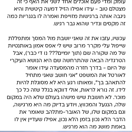
עומק ומדי פעם אוכלים אחד לשני את האף כי זה
מצטלם טוב - עידו אפילו הזיל דמעה קיטשית והיא
ניגבה אותה ברגישות מזוייפת ואמרה לו בגנריות כמה
זה מקסים ונדיר שהוא גבר רגיש.
עכשיו, עזבו את זה שאני יושבת מול המסך ומתפללת
שייפול עלי מקרר מרוב שיש לי אפס אמון באותנטיות
של מה שקורה שם (תוך יומיים??? נו די כבר), אבל
הטרגדיה הבאה שהתרחשה שם היא הנושא העיקרי
של היום - בדרך חזרה מהמסעדה עידו אומר
לאורטל את המשפט "אני חושב שאני מתחיל
להתאהב בך", ומאותו רגע היא לא מסוגלת להיות
לידו. זה נורא לראות, אולי דווקא בגלל שזה כל כך
מוכר. לא חושבת שיש מישהו בעולם שלא היה במקום
שלה, הנגעל והמכווץ, ויודע בדיוק מה היא מרגישה,
וגם במקום שלו, של האובר-מתלהב שאומר את
הדבר הלא נכון בזמן הלא נכון, אפילו שעדיין אין לו
באמת מושג מה הוא מרגיש.