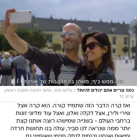
/
כמה גנריים אתם יכולים להיות?
צילום מסך, מתוך חתונה ממבט ראשון,
ערוץ 12
ואז קרה הדבר הזה שתמיד קורה. הוא קרה אצל
שירי ולירן, אצל דקלה ואלון, ואצל עוד מליוני זוגות
ברחבי העולם - בשנייה שמישהו רוצה אותנו קצת
יותר ממה שנראה לנו סביר, עולה בנו תחושת חרדה
ומיאוס ואנחנו נכנסים לנתק פנימי שאופייני גם