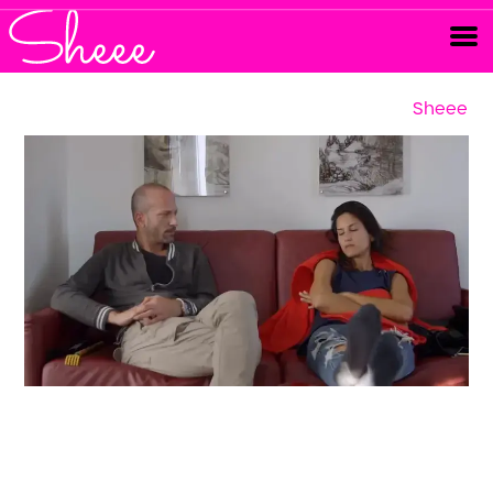
Sheee