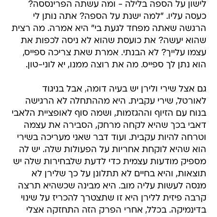
לישון על הספה בלילה - ומה עשתה הפרינססה?
כעסה עליו. "למה ישנת על הספה? אתה נותן לי
הרגשה שאתה מפחד לגעת בי" היא אמרה. מה רצית
שהוא יעשה? את כועסת שהוא לא ניסה לכפות את
עצמו עלייך? לא הבנתי. אמרת שאת צריכה ספייס,
הוא נתן לך ספייס. מה את רוצה ממנו, יא לוני-טון.
גם אצל שירי ולירן יש בעיה דומה, אבל בניגוד
לאורטל, שירי עקבית. היא מההתחלה לא הרגישה
בנוח עם הזיוף וההגזמות, ושמה סוף לאופציית הלאבי
דאבי בכך שהיא לקחה מרחק, הסבירה את עצמה
וטרחה להיות עקבית. ועוד דבר שאני מעריכה בשירי
הוא שהיא לוקחת אחריות על הפעולות שלה. יש לה
מספיק מודעות עצמית כדי לדעת שלבחירות שלה יש
תוצאות, והיא בחיים לא תתלונן על כך שלירן לא
מנסה לעשות עליה מוב. היא מבינה שכשהיא תרצה
קרבה פיזית ללירן היא זו שתצטרך להכריז על שינוי
בדינמיקה. בכלל, אחרי הפרק הזה התחזקה אצלי