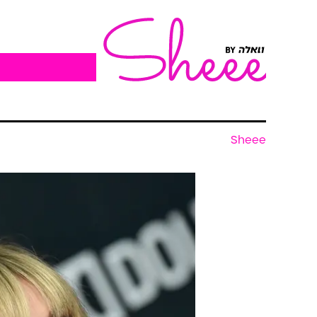
Sheee