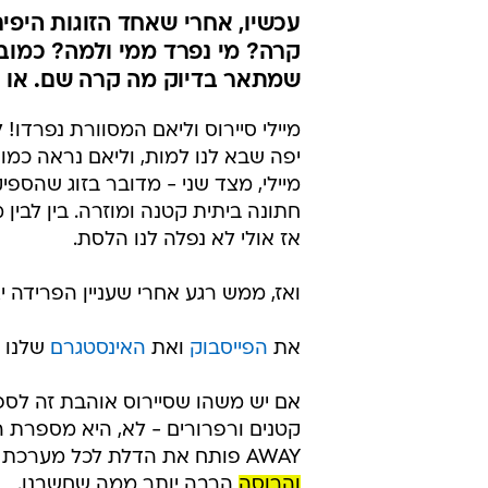
עכשיו, אחרי שאחד הזוגות היפי
קרה? מי נפרד ממי ולמה? כמוב
שמתאר בדיוק מה קרה שם. או ש
מיילי סיירוס וליאם המסוורת נפרדו!
יפה שבא לנו למות, וליאם נראה כמו
מיילי, מצד שני - מדובר בזוג שהספי
חתונה ביתית קטנה ומוזרה. בין לבין
אז אולי לא נפלה לנו הלסת.
ואז, ממש רגע אחרי שעניין הפרידה יצ
את
הפייסבוק
ואת
האינסטגרם
שלנו 
אם יש משהו שסיירוס אוהבת זה לספ
AWAY פותח את הדלת לכל מערכת היחסים שלהם, שאם לשפוט מהמילים -
והרוסה
הרבה יותר ממה שחשבנו.