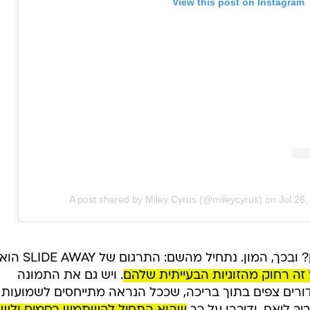
View this post on Instagram
A post shared by Miley Cyrus (@mileycyrus)
on
Jul 26
אז מה אפשר ללמוד מהשיר האחרון? ובכך, המון. נתחיל מהשם: התרגום של SLIDE AWAY ה
זה רחוק מהזוגיות הבעייתית שלהם
. ויש גם את התמונה
דורים צפים בתוך בריכה, שככל הנראה מתייחסים לשמועות