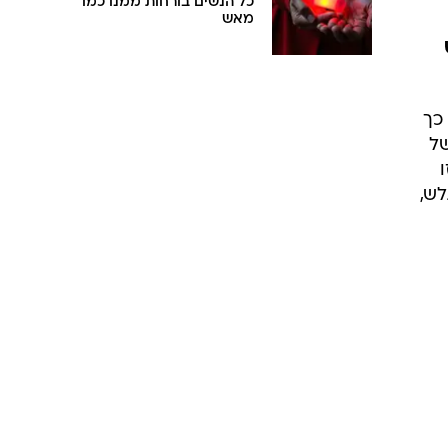
כל הנשים בורחות ממנו כמו
מאש
כך
של
לש,