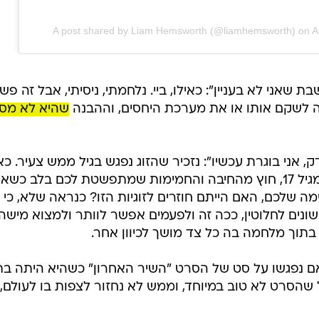
A post shared by Liam Hemsworth (@liamhemsworth)
on
A
 שאני לא בעניין": כאילו, ביי. נלחמתי, ניסיתי, אבל זה פש
לה לשקם אותו או את מערכת היחסים, וההבנה
שהיא לא מסו
ני בוגרת עכשיו": נזכיר שהזוג נפגש בגיל ממש צעיר. כאי
תחשבו על החבר או החברה שלכם מגיל 17, חוץ מהחיבה והחמימות שמתפשטת לכם בלב כ
שלכם, האם הייתם חוזרים לזוגיות הזו? כנראה שלא, כי
שונים לחלוטין, ככה זה ולפעמים אפשר לוותר ולמצוא מישהו
תוך מלחמה בה כל צד מושך לכיוון אחר.
שהסרט לא טוב במיוחד, וממש לא נחזור לצפות בו לעולם,