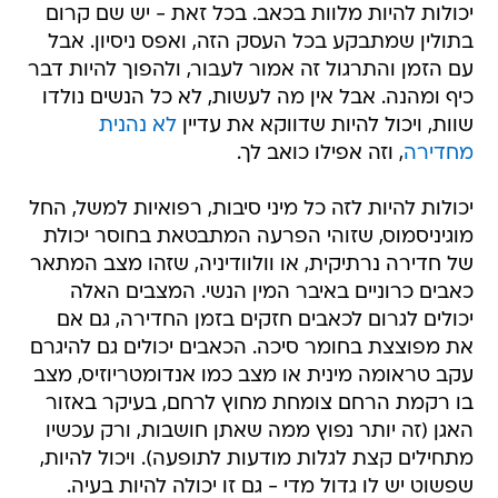
יכולות להיות מלוות בכאב. בכל זאת - יש שם קרום
בתולין שמתבקע בכל העסק הזה, ואפס ניסיון. אבל
עם הזמן והתרגול זה אמור לעבור, ולהפוך להיות דבר
כיף ומהנה. אבל אין מה לעשות, לא כל הנשים נולדו
שוות, ויכול להיות שדווקא את עדיין
לא נהנית
מחדירה
, וזה אפילו כואב לך.
יכולות להיות לזה כל מיני סיבות, רפואיות למשל, החל
מוגיניסמוס, שזוהי הפרעה המתבטאת בחוסר יכולת
של חדירה נרתיקית, או וולוודיניה, שזהו מצב המתאר
כאבים כרוניים באיבר המין הנשי. המצבים האלה
יכולים לגרום לכאבים חזקים בזמן החדירה, גם אם
את מפוצצת בחומר סיכה. הכאבים יכולים גם להיגרם
עקב טראומה מינית או מצב כמו אנדומטריוזיס, מצב
בו רקמת הרחם צומחת מחוץ לרחם, בעיקר באזור
האגן (זה יותר נפוץ ממה שאתן חושבות, ורק עכשיו
מתחילים קצת לגלות מודעות לתופעה). ויכול להיות,
שפשוט יש לו גדול מדי - גם זו יכולה להיות בעיה.