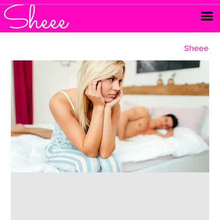
Sheee