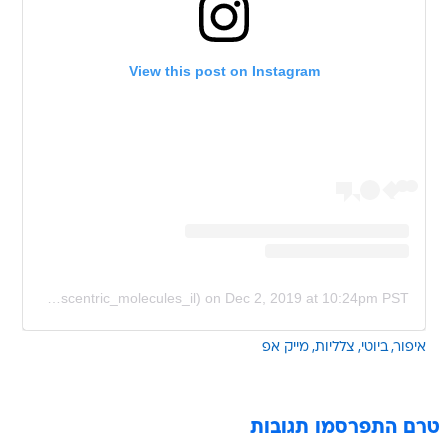
View this post on Instagram
A post shared by Escentric Molecules Israel (@escentric_molecules_il)
on
Dec 2, 2019 at 10:24pm PST
איפור
ביוטי
צלליות
מייק אפ
טרם התפרסמו תגובות