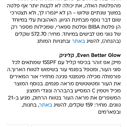
מהפלטות האלה, את יכולה לא לקנות יותר אף פלטה
במשך שנתיים שלוש - הן לא ייגמרו לך, ולא תצטרכי
שום דבר נוסף מבחינת הגיוון. האהובות עלי במיוחד
הן פלטת BIBA ופלטת ספארי, שמכילות מספר רק
של גווני מט לבישים במיוחד. מחיר: 572.70 שקלים
(בהנחה), להשיג
באתר
ובחנויות המותג
Even Better Glow, קליניק
מייק אפ זוהר בכיסוי קליל עם 15SPF שמתאים לכל
סוגי העור, ומטפל בפגמי עור בשימוש לטווח הארוך.ה
פורמולה מכילה פיגמנטי פנינה מחזירי אור המאירים
את העור ומטשטשים מראה פגמים. בנוסף המוצר
מכיל ויטמין C המסייע בהבהרה ונוגדי חמצון
המשפרים את מראה העור בטווח הרחוק. מגיע ב-21
גוונים. מחיר: 159 שקלים, להשיג
באתר
, בחנות,
ובפארמים