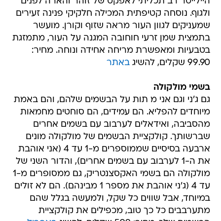
היילייטר רב תכליתי לאפקט של זוהר והארה לפנים
ולגוף. נוסחה קטיפתית המכילה חלקיקי פנינה זעירים
שמעניקים לגוון העור מראה שזוף וקורן. מועשר
בתמצית שמן זרעי חוחובה המגנה על העור, מתמזגת
בטבעיות ומאפשרת מריחה אחידה ונוחה. מחיר:
99.90 שקלים, להשיג
באתר
בשמי מולקולה
גם ג'ני וגם אני מ תות על הבשמים שלהם, והם באמת
מיוחדים להפליא. הם עמידים, הם סוחטים מחמאות
מהסביבה, ואידאלים לערבוב עם בשמים אחרים
שברשותך. קולקציית הבשמים של מולקולה מונים
ארבעה בסיסיים שממוספרים מ-1 עד 4 (אני אוהבת
את ה-1 לערבוב עם בשמים אחרים), והדור השני של
מולקולה הם בשמי האקסצנטריק, גם ממסופרים מ-1
עד 4 (ג'ני אוהבת את מספר 1 מבינהם). הם לא זולים
במיוחד, אבל שווים כל שקל, ולמעשה בגלל שהם
מתערבבים כל כך טוב, מכפילים את קולקציית