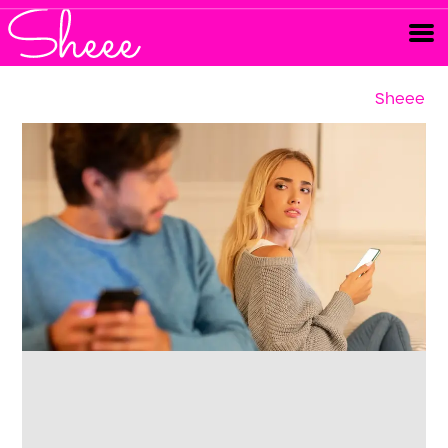
Sheee