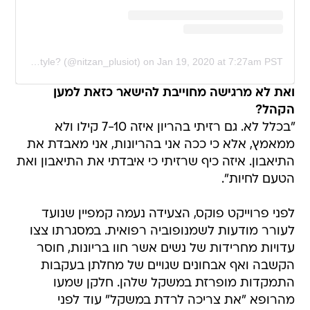
A post shared by PlusiotStyle?️ (@nitzan_plusiot)
on
Jan 19, 2020 at 7:27am PST
ואת לא מרגישה מחוייבת להישאר כזאת למען
הקהל?
"בכלל לא. גם רזיתי בהריון איזה 7-10 קילו ולא
ממאמץ, אלא כי ככה אני בהריונות, אני מאבדת את
התיאבון. איזה כיף שרזיתי כי איבדתי את התיאבון ואת
הטעם לחיות".
לפני פרוייקט פוקס, הצעידה נעמה קמפיין שנועד
לעורר מודעות לשמנופוביה רפואית. במסגרתו צצו
עדויות מחרידות של נשים אשר חוו בריונות, חוסר
הקשבה ואף אבחונים שגויים של מחלתן בעקבות
התמקדות מופרזת במשקל שלהן. חלקן שמעו
מהרופא "את צריכה לרדת במשקל" עוד לפני