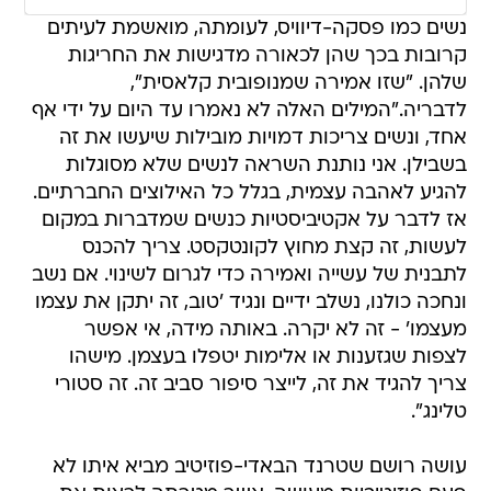
נשים כמו פסקה-דיוויס, לעומתה, מואשמת לעיתים
קרובות בכך שהן לכאורה מדגישות את החריגות
שלהן. "שזו אמירה שמנופובית קלאסית",
לדבריה."המילים האלה לא נאמרו עד היום על ידי אף
אחד, ונשים צריכות דמויות מובילות שיעשו את זה
בשבילן. אני נותנת השראה לנשים שלא מסוגלות
להגיע לאהבה עצמית, בגלל כל האילוצים החברתיים.
אז לדבר על אקטיביסטיות כנשים שמדברות במקום
לעשות, זה קצת מחוץ לקונטקסט. צריך להכנס
לתבנית של עשייה ואמירה כדי לגרום לשינוי. אם נשב
ונחכה כולנו, נשלב ידיים ונגיד 'טוב, זה יתקן את עצמו
מעצמו' - זה לא יקרה. באותה מידה, אי אפשר
לצפות שגזענות או אלימות יטפלו בעצמן. מישהו
צריך להגיד את זה, לייצר סיפור סביב זה. זה סטורי
טלינג".
עושה רושם שטרנד הבאדי-פוזיטיב מביא איתו לא