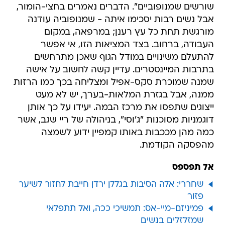
שורשים שמנופוביים". הדברים נאמרים בחצי-הומור,
אבל נשים רבות יסכימו איתה - שמנופוביה עודנה
מורגשת תחת כל עץ רענן; במרפאה, במקום
העבודה, ברחוב. בצד המציאות הזו, אי אפשר
להתעלם משינויים במודל הגוף שאכן מתרחשים
בתרבות המיינסטרים. עדיין קשה לחשוב על אישה
שמנה שמוכרת סקס-אפיל ומצליחה בכך כמו הרזות
ממנה, אבל בגזרת המלאות-בערך, יש לא מעט
ייצוגים שתפסו את מרכז הבמה. יעידו על כך אותן
דוגמניות מסוכנות "ג'וסי", בניהולה של ריי שגב, אשר
כמה מהן מככבות באותו קמפיין ידוע לשמצה
מהפסקה הקודמת.
אל תפספס
שחררי: אלה הסיבות בגללן ירדן חייבת לחזור לשיער
פזור
פמיניזם-מיי-אס: תמשיכי ככה, ואל תתפלאי
שמזלזלים בנשים