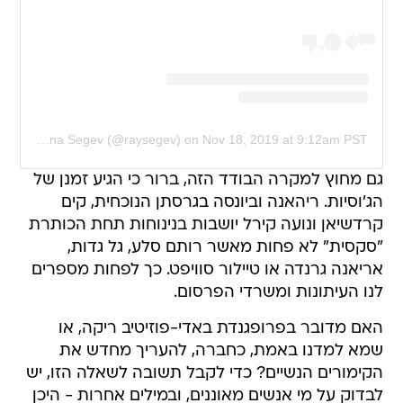
A post shared by Ray Alona Segev (@raysegev)
on
Nov 18, 2019 at 9:12am PST
גם מחוץ למקרה הבודד הזה, ברור כי הגיע זמנן של
הג'וסיות. ריהאנה וביונסה בגרסתן הנוכחית, קים
קרדשיאן ונועה קירל יושבות בנינוחות תחת הכותרת
"סקסית" לא פחות מאשר רותם סלע, גל גדות,
אריאנה גרנדה או טיילור סוויפט. כך לפחות מספרים
לנו העיתונות ומשרדי הפרסום.
האם מדובר בפרופגנדת באדי-פוזיטיב ריקה, או
שמא למדנו באמת, כחברה, להעריך מחדש את
הקימורים הנשיים? כדי לקבל תשובה לשאלה הזו, יש
לבדוק על מי אנשים מאוננים, ובמילים אחרות - היכן