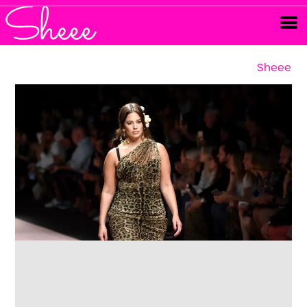
Sheee