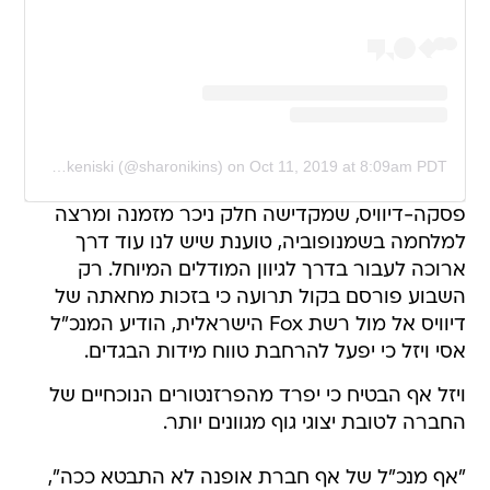
A post shared by Sharon Trakeniski (@sharonikins)
on
Oct 11, 2019 at 8:09am PDT
פסקה-דיוויס, שמקדישה חלק ניכר מזמנה ומרצה
למלחמה בשמנופוביה, טוענת שיש לנו עוד דרך
ארוכה לעבור בדרך לגיוון המודלים המיוחל. רק
השבוע פורסם בקול תרועה כי בזכות מחאתה של
דיוויס אל מול רשת Fox הישראלית, הודיע המנכ"ל
אסי ויזל כי יפעל להרחבת טווח מידות הבגדים.
ויזל אף הבטיח כי יפרד מהפרזנטורים הנוכחיים של
החברה לטובת יצוגי גוף מגוונים יותר.
"אף מנכ"ל של אף חברת אופנה לא התבטא ככה",