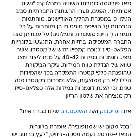
מאז פורסמה כותרתו השנויה במחלוקת: "נשים
אמיתיות". הפעם, סערו הרשתות החברתיות סביב
הגילוי כי במסגרת תהליך האודישנים, מוחתמות
הנבחנות על חשיפת טופס בו הן מוותרות על כל
תמורה (דהיינו: משכורת ותמלוגים) על עבודתן מצד
החברה המעסיקה. בחזית אחרת, התגעשו בלוגריות
הפלאס-סייז לנוכח קמפיין חדש של קסטרו, אשר
מציג דוגמניות במידות 40-42 על מנת ליצור מצג
שווא של הגדלת טווח המידות. עיקר הביקורת
שהופנתה כלפי קסטרו התמקדה בכך שהמידות
הללו לא רק ממוצעות, אלא נמכרות בקסטרו מזה
שנים, וכי הצגת דוגמניות במידות אלה כפלאס-סייז
רק מנציחה את שלטון הרזון.
את
הפייסבוק
ואת
האינסטגרם
שלנו כבר ראית?
"בכל מקום יש שמנופוביה", אומרת בלוגרית
הבאדי-פוזיטיב נעמה פסקה-דיוויס, "לעץ ברחוב יש