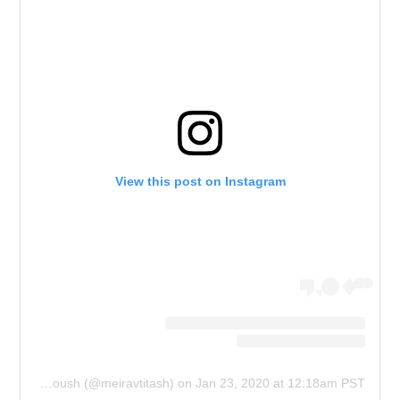
View this post on Instagram
A post shared by Meirav Tita Ashoush (@meiravtitash)
on
Jan 23, 2020 at 12:18am PST