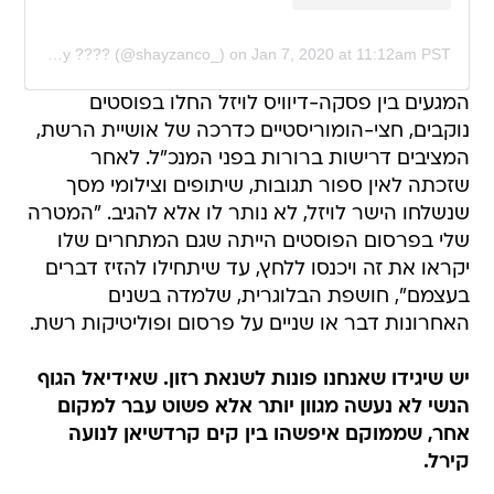
A post shared by ???? (@shayzanco_)
on
Jan 7, 2020 at 11:12am PST
המגעים בין פסקה-דיוויס לויזל החלו בפוסטים
נוקבים, חצי-הומוריסטיים כדרכה של אושיית הרשת,
המציבים דרישות ברורות בפני המנכ"ל. לאחר
שזכתה לאין ספור תגובות, שיתופים וצילומי מסך
שנשלחו הישר לויזל, לא נותר לו אלא להגיב. "המטרה
שלי בפרסום הפוסטים הייתה שגם המתחרים שלו
יקראו את זה ויכנסו ללחץ, עד שיתחילו להזיז דברים
בעצמם", חושפת הבלוגרית, שלמדה בשנים
האחרונות דבר או שניים על פרסום ופוליטיקות רשת.
יש שיגידו שאנחנו פונות לשנאת רזון. שאידיאל הגוף
הנשי לא נעשה מגוון יותר אלא פשוט עבר למקום
אחר, שממוקם איפשהו בין קים קרדשיאן לנועה
קירל.