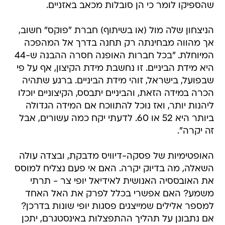
שהספיקו לומר כי הן סובלות מכאב באזניים.
הניצחון שלה מול (או בשיתוף) חברת "פוקס" חשוב,
אך מהווה מבחינתה רק תחנה בדרך אל המהפכה
המיוחלת. "בכל חברות האופנה חסרה ההבנה ש-44
היא מידת הביניים. זו נחשבת מידת הקיצון, אף על פי
שבפועל, בישראל, זוהי מידת הביניים. ברגע שתהיה
הכרה במידה הזאת, והביניים יתבסס, הקיצוניים יוכלו
ליהנות יותר, ואז נוכל להתווכח אם המידה הגדולה
ביותר היא 52 או 60. לדעתי יקח כמה עשורים, אבל
זה יקרה".
האופטימיות של פסקה-דיוויס מדבקת, ובצדה עולה
השאלה, מה בדיוק יקרה. האם אי פעם נצליח למוסס
את האובססיה האנושית לאידיאל יופי צר - תרתי
משמע? האם אפשרי בכלל לפרק את האל האחד
למספר אלילים שמייצגים פסגות יופי שונות בדרכן?
אם נתבונן על תהליך ההתפצלות באינסטגרם, יתכן