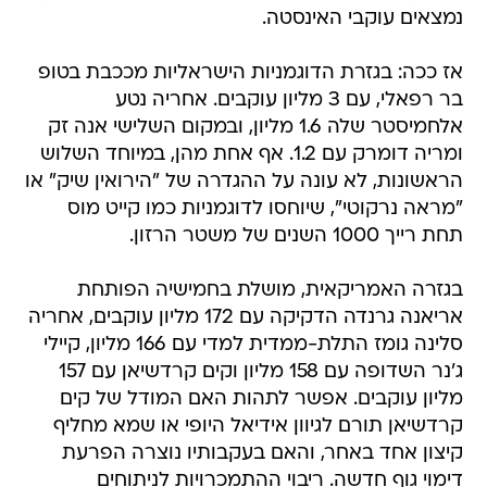
נמצאים עוקבי האינסטה.
אז ככה: בגזרת הדוגמניות הישראליות מככבת בטופ
בר רפאלי, עם 3 מליון עוקבים. אחריה נטע
אלחמיסטר שלה 1.6 מליון, ובמקום השלישי אנה זק
ומריה דומרק עם 1.2. אף אחת מהן, במיוחד השלוש
הראשונות, לא עונה על ההגדרה של "הירואין שיק" או
"מראה נרקוטי", שיוחסו לדוגמניות כמו קייט מוס
תחת רייך 1000 השנים של משטר הרזון.
בגזרה האמריקאית, מושלת בחמישיה הפותחת
אריאנה גרנדה הדקיקה עם 172 מליון עוקבים, אחריה
סלינה גומז התלת-ממדית למדי עם 166 מליון, קיילי
ג'נר השדופה עם 158 מליון וקים קרדשיאן עם 157
מליון עוקבים. אפשר לתהות האם המודל של קים
קרדשיאן תורם לגיוון אידיאל היופי או שמא מחליף
קיצון אחד באחר, והאם בעקבותיו נוצרה הפרעת
דימוי גוף חדשה. ריבוי ההתמכרויות לניתוחים