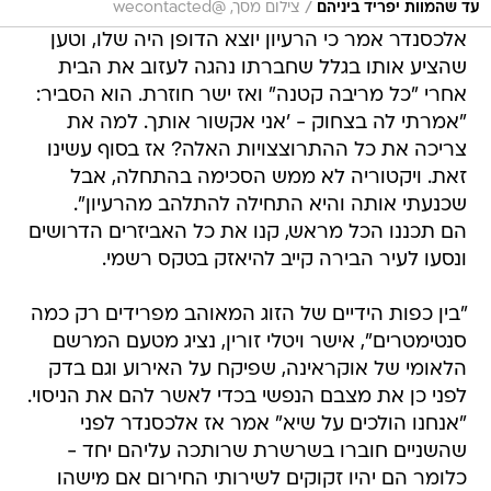
/
עד שהמוות יפריד ביניהם
צילום מסך, @wecontacted
אלכסנדר אמר כי הרעיון יוצא הדופן היה שלו, וטען
שהציע אותו בגלל שחברתו נהגה לעזוב את הבית
אחרי "כל מריבה קטנה" ואז ישר חוזרת. הוא הסביר:
"אמרתי לה בצחוק - 'אני אקשור אותך. למה את
צריכה את כל ההתרוצצויות האלה? אז בסוף עשינו
זאת. ויקטוריה לא ממש הסכימה בהתחלה, אבל
שכנעתי אותה והיא התחילה להתלהב מהרעיון".
הם תכננו הכל מראש, קנו את כל האביזרים הדרושים
ונסעו לעיר הבירה קייב להיאזק בטקס רשמי.
"בין כפות הידיים של הזוג המאוהב מפרידים רק כמה
סנטימטרים", אישר ויטלי זורין, נציג מטעם המרשם
הלאומי של אוקראינה, שפיקח על האירוע וגם בדק
לפני כן את מצבם הנפשי בכדי לאשר להם את הניסוי.
"אנחנו הולכים על שיא" אמר אז אלכסנדר לפני
שהשניים חוברו בשרשרת שרותכה עליהם יחד -
כלומר הם יהיו זקוקים לשירותי החירום אם מישהו