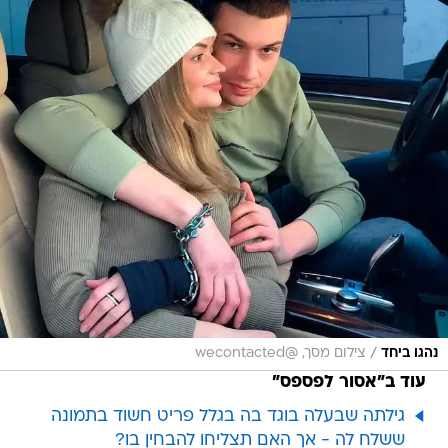
/
נהגו ביחד
צילום מסך, @wecontacted
עוד ב"אסור לפספס"
גילתה שבעלה בוגד בה בגלל פריט חשוד בתמונה
ששלח לה - אך האם תצליחו להבחין בו?