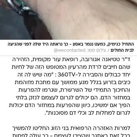
התחיל כגימיק, כמעט נגמר באסון - כך נראתה היד שלה לפני שהגיעה
/
לבית החולים
צילום מסך, wecontacted@
ד"ר טטיאנה אגורובה, רופאת עור מקומית, הזהירה
שהם חייבים לרדת מהרעיון המטופש הזה של לחיות
יחד כבולים והסבירה ל-360TV : "מה שיש לה זה
כיבים בזרוע בגלל מגע ממושך עם מתכת מזוהמת
והחיכוך התמידי של השרשרת, שגרמו להפרעות
במחזור הדם. הם יכולים לגרום לעצמם לנזק בלתי
הפיך אם ימשיכו, כיוון שהפרעות במחזור הדם יכולות
לגרום למחלות לב וכלי דם מסוכנות".
למרות האזהרה הרפואית בני הזוג החליטו להמשיך
בכל זאת באתגר שהציבו לעצמם - כך עולה לפחות