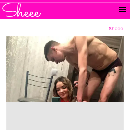
Sheee