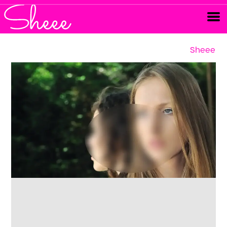
Sheee