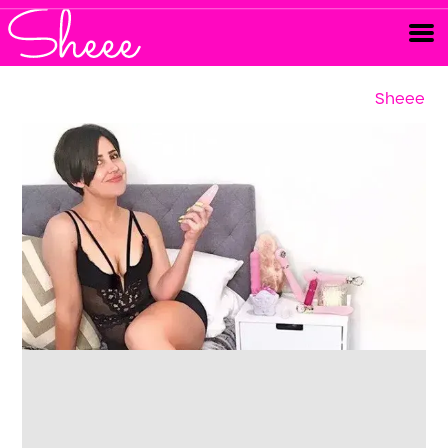
Sheee