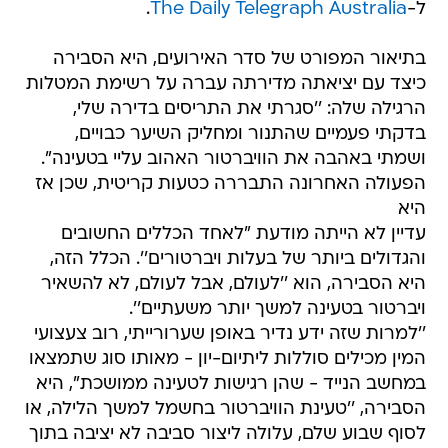
ל-
The Daily Telegraph Australia
.
בתיאור המפורט של סדר האירועים, היא הסבירה
כיצד עם יציאתה מדירתה עברה על רשימת המטלות
הרגילה שלה: ''סגרתי את התריסים בדירה שלי,
בדקתי פעמיים שהתנור ומחליק השיער כבויים,
ושמתי באהבה את הוויברטור האהוב עליי בטעינה".
הפעולה האחרונה התבררה כטעות קריטית, שכן אז
היא
עדיין לא הייתה מודעת "לאחד הכללים החשובים
והגדולים ביותר של בעלות ויברטורים''. הכלל הזה,
היא הסבירה, הוא ''לעולם, אבל לעולם, לא להשאיר
ויברטור בטעינה למשך יותר משעתיים''.
''למרות שזה ידע נדיר באופן שערורייתי, רוב צעצועי
המין מכילים סוללות ליתיום-יון - מאותו סוג שתמצאו
במחשב הנייד - שהן רגישות לטעינה ממושכת", היא
הסבירה, ''טעינת הוויברטור בחשמל למשך הלילה, או
לסוף שבוע שלם, עלולה ליצור סביבה לא יציבה בתוך