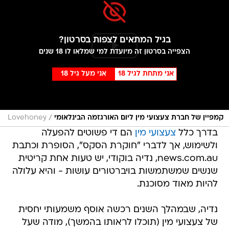
בגיל המתאים לצפות בסרטון?
הצפייה בסרטון זה מיועדת למי שמלאו לו 18 שנים
אני מתחת לגיל 18
אני מעל גיל 18
/
קמפיין של חברת צעצועי מין ליום האורגזמה הבינלאומי
Lovehoney
בדרך כלל
צעצועי מין
הם די פשוטים להפעלה
ולשימוש, אך לדברי "חוקרת הסקס", הסופרת וכתבת
news.com.au, נדיה בוקודי, יש טעות אחת קריטית
שנשים שמשתמשות בויברטורים עושות - והיא עלולה
להיות מאוד מסוכנת.
נדיה, שבמהלך השנים רכשה אוסף משמעותי יחסית
של צעצועי מין (תוכלו לראותו בהמשך), מודה שעל