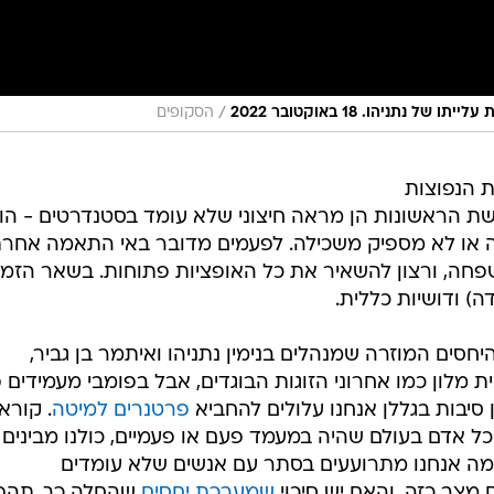
/
נתניהו. 18 באוקטובר 2022
הסקופים
ת הנפוצות
ת הראשונות הן מראה חיצוני שלא עומד בסטנדרטים - הו
נה או לא מספיק משכילה. לפעמים מדובר באי התאמה אחרת
חה, ורצון להשאיר את כל האופציות פתוחות. בשאר הזמן
ה) ודושיות כללית.
סים המוזרה שמנהלים בנימין נתניהו ואיתמר בן גביר,
מלון כמו אחרוני הזוגות הבוגדים, אבל בפומבי מעמידים פ
ן סיבות בגללן אנחנו עלולים להחביא
פרטנרים למיטה
. קורא
ל אדם בעולם שהיה במעמד פעם או פעמיים, כולנו מבינים
 למה אנחנו מתרועעים בסתר עם אנשים שלא עומדים
 מצב כזה, והאם יש סיכוי
שמערכת יחסים
שהחלה כך, תהפ