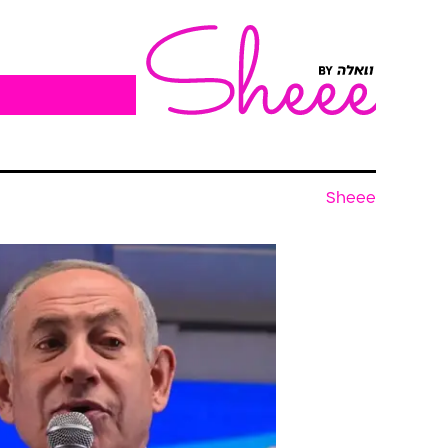
Sheee