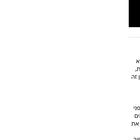
א
,
 זה
ני
ים
 את
וך