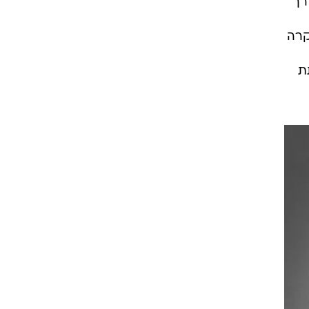
רך
קרה
ת