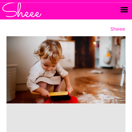
Sheee