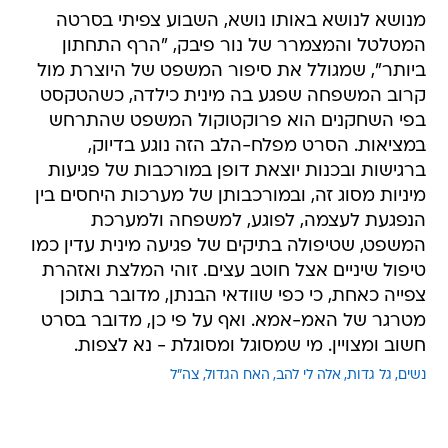
מנושא לנושא באותו נושא, השבוע צפיתי בסרטה
המטלטל והמצמרר של נור פיבק, "הרף התחתון
ביותר", שמגולל את סיפור המשפט של היוצרת מול
קרוב המשפחה שפגע בה מינית כילדה, כשהטקסט
בפי השחקנים הוא פרוקטוקול המשפט שהתרחש
במציאות. הסרט מפלח-הלב הזה נוגע בדיוק,
ברגישות ובכנות יוצאת דופן במורכבות של פגיעות
מיניות מסוג זה, ובמורכבותן של מערכות היחסים בין
הנפגעת לעצמה, לפוגע, למשפחה ולמערכת
המשפט, שטיפולה בתיקים של פגיעה מינית עדין כמו
טיפול שיניים אצל חוטב עצים. זוהי המלצת ואזהרת
צפייה כאחת, כי כפי שוודאי הבנתן, מדובר בתוכן
מטרגר של האמ-אמא. ואף על פי כן, מדובר בסרט
חשוב ומצויין. מי שמסוגל ומסוגלת - נא לצפות.
נשים
גל גדות
אלה לי להב
האח הגדול
צה"ל