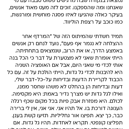
נמצאת בנקודה שבה מרגישים פשוט סבבה עם מי
שאנחנו ומה שהספקנו. זוכים לזה מעט מאוד אנשים,
בעיקר כאלה שהגיעו לאיזו פסגה מוחשית ומורגשת,
כמו כוכב על רצפת הוליווד.
תמיד חשדתי שהמיתוס הזה של "המרדף אחר
ההצלחה לא נגמר אף פעם", נועד לנחם רק אנשים
באמצע הדרך, או את הרוב, שנמצאים בתחתיתה.
הייתי אומרת שאני לא מצטערת על דבר כי הכל בנה
אותי לכדי מי שאני היום, אבל אם האופציה השניה
היא להיבנות לכדי גל גדות, הייתי הולכת על זה. עם כל
הכבוד לקריירת הדעות ובדיחות על-כל-דבר שלי,
דעות ובדיחות הן בהחלט לא משהו שחסר ממנו,
ואילו לגל גדות יש מצרך נדיר באמת: היא מקסימה.
לכולם. היא מפזרת אבק פיות בכל מקום שכף רגלה
הענוגה דורכת בו. אל תהיו אני. אני אני, אין לי ברירה
כבר, כך יצא. תפיצו אור גחליליות. תזיעו קשת בענן.
תפליצו קונפטי. תקראו לאחדות. תהיו גל גדות. אם