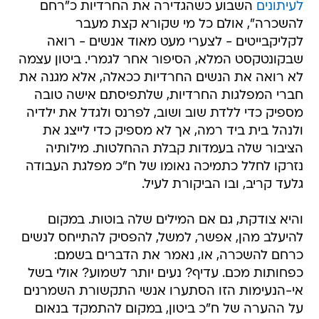
לעיתונים
השבוע כשהגדירה את החרדיות כ"רחם
להשכרה", אולם כל מי שקורא קצת מעבר
לקליקבייטים - לצערי מעט מאוד אנשים - רואה
שבקונטקסט המלא, הסיפור אחר לגמרי. ביטון עצמה
לא רואה את הנשים החרדיות ככאלה, אלא מגנה את
חברי המפלגות החרדיות, שלתפיסתם אישה טובה
מספיק כדי ללדת שוב ושוב, לפרנס ולגדל את ילדיה
ולנהל בית ביד רמה, אך לא מספיק כדי לייצג את
הציבור שלה בעמדות קבלת ההחלטות. מילותיה
נזרקו לחלל כתמיכה נאומו של ח"כ מפלגת העבודה
גלעד קריב, ובו הביקורת לעיל.
והיא צודקת, גם אם המילים שלה בוטות. במקום
להיעלב מהן, אפשר, למשל, להפסיק להתייחס לנשים
כרחם להשכרה, או, נאמר את הדברים בשמם:
כפחותות מכם. עדיף? נעים יותר לשמוע? אולי בשל
אי-הנעימות הזו הסתערו אנשי התקשורת השמרנים
על ההערה של ח"כ ביטון, במקום להתמקד בנאום