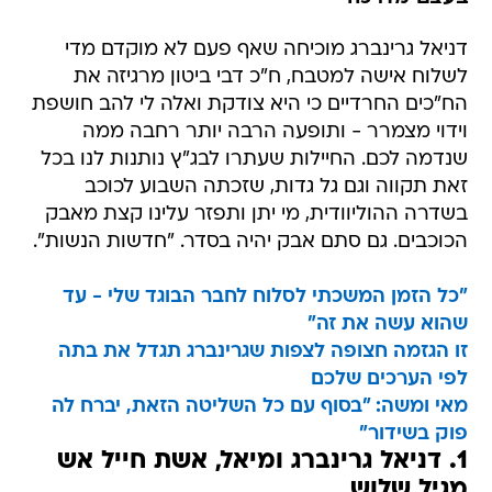
דניאל גרינברג מוכיחה שאף פעם לא מוקדם מדי
לשלוח אישה למטבח, ח"כ דבי ביטון מרגיזה את
הח"כים החרדיים כי היא צודקת ואלה לי להב חושפת
וידוי מצמרר - ותופעה הרבה יותר רחבה ממה
שנדמה לכם. החיילות שעתרו לבג"ץ נותנות לנו בכל
זאת תקווה וגם גל גדות, שזכתה השבוע לכוכב
בשדרה ההוליוודית, מי יתן ותפזר עלינו קצת מאבק
הכוכבים. גם סתם אבק יהיה בסדר. "חדשות הנשות".
"כל הזמן המשכתי לסלוח לחבר הבוגד שלי - עד
שהוא עשה את זה"
זו הגזמה חצופה לצפות שגרינברג תגדל את בתה
לפי הערכים שלכם
מאי ומשה: "בסוף עם כל השליטה הזאת, יברח לה
פוק בשידור"
1. דניאל גרינברג ומיאל, אשת חייל אש
מגיל שלוש