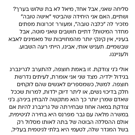
סליחה שאני, אבל אחד, מיאל לא בת שלוש בערך?
ושתיים, האם אני היחידה שהביטוי "אישה טובה"
מזכיר לה "כלבה טובה", ומעורר זכרונות מפתים
מחדר המיטות? דתיים חושבים שאני סוטה, אבל
בעיניי, אין קינקי יותר מהמחוייבות של מאמינים לאבא
שבשמיים. תעניש אותי, אבינו, הייתי רעה השבוע.
ולענייננו.
אולי ג'ני צודקת. זו באמת חוצפה, להתערב לגרינברג
בגידול ילדיה. מצד שני אני אומרת, לעיתים נדרשת
חוצפה. למשל, כשמספרים לאנשים שהם לוקחים
חלק בדיכוי נשים, או ליתר דיוק ילדות, למרות שככל
שאדם שמרן יותר כך הוא מתקשה להבחין ביניהן. ג'ני
צודקת במאה אחוז שבחירתה של גרינברג להיות אם
במשרה מלאה עם גבר מפרנס היא בחירה לגיטימית,
אולם ההסללה הבוטה של בתה לאותו מסלול רק
בשל המגדר שלה, לטעמי היא בלתי לגיטמית בעליל,