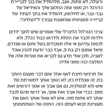
ורעילה. לא פחות, אגב, מלהסליל את בנך לקריירת
כדורגל רק מפני שזה החלום שלך והאידיאל של
גבר-גבר, או לחילופין, להסליל את בתך לעתיד של
קריירה ספציפית שנחשבת עבורך ל"הצלחה".
ערכי הטרלול הליברלי שלי אומרים שיש לחנך ילדים
וילדות לכבד את הזולת ולדרוש כבוד ככלל, ולא
לכפות עליהם אי אילו תפקידים בשל מינם או מגדרם.
מיאל אמנם רק בת 3, אבל כבר יודעת להכין אוכל
לאביה, ולכן אולי תדע גם לקרוא את שורות אלה של
המלצה כנה ממני אליה:
אל תרגישי חייבת לאף אחד שום דבר מעצם היותך
בת. זה שנולדת כזו, לא הופך אותך למשרתת של
איש ולא לבשלנית, גם אם אביך או אמך דורשים זאת
ממך. כבדי את אביך ואת אמך, אך דרשי מהם לכבד
אותך לא פחות מזה. איש לא שאל אותך האם את
מעוניינת לבוא לעולם הזה. החוזה של השתתפותך