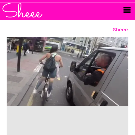
Sheee