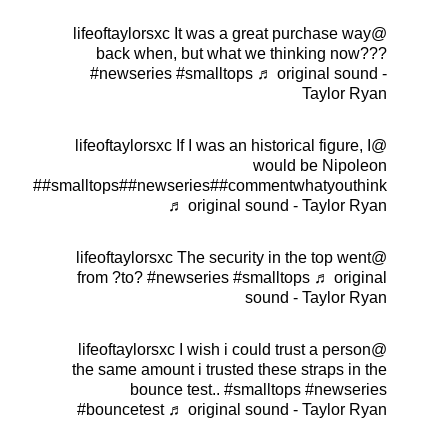
It was a great purchase way
@lifeoftaylorsxc
back when, but what we thinking now???
#newseries
#smalltops
♬ original sound -
Taylor Ryan
If I was an historical figure, I
@lifeoftaylorsxc
would be Nipoleon
#
#smalltops
#
#newseries
#
#commentwhatyouthink
♬ original sound - Taylor Ryan
The security in the top went
@lifeoftaylorsxc
from ?to?
#newseries
#smalltops
♬ original
sound - Taylor Ryan
I wish i could trust a person
@lifeoftaylorsxc
the same amount i trusted these straps in the
bounce test..
#smalltops
#newseries
#bouncetest
♬ original sound - Taylor Ryan