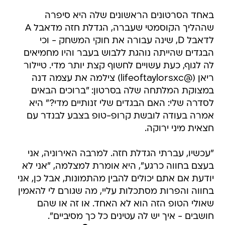
באחד הסרטונים הראשונים שלה היא סיפרה
שההליך הקוסמטי שעברה, הגדלת חזה מדאבל A
לדאבל D, שינה עבורה את חוקי המשחק - וכי
הבגדים שהייתה נוהגת ללבוש בעבר והיו מחמיאים
לה לגוף, כעת עשויים לחשוף קצת יותר מדי. טיילור
ריאן (@lifeoftaylorsxc) צילמה את עצמה דנה
במצוקת המלתחה שלה בסרטון: "ברוכים הבאים
לסדרה שלי: האם הבגדים שלי זנותיים מדי?" היא
אמרה בעודה לובשת קרופ-טופ בצבע לבנדר עם
חצאית מיני ירוקה.
"עכשיו, עברתי הגדלת חזה. למרבה האירוניה, אני
בעצם בחווה כרגע", היא אומרת למצלמה, "אני לא
יודעת אם אתם יכולים להבין מהתמונות, אבל כן, אני
בחווה והפרות מסתכלות עליי, מה שגורם לי להאמין
שאולי הטופ הזה הוא לא האחד. או זה או שהם
חושבים - איך יש לה עטינים כל כך מסיביים".