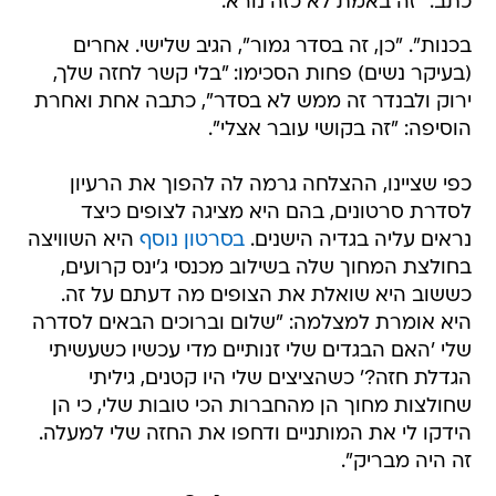
כתב: "זה באמת לא כזה נורא.
בכנות". "כן, זה בסדר גמור", הגיב שלישי. אחרים
(בעיקר נשים) פחות הסכימו: "בלי קשר לחזה שלך,
ירוק ולבנדר זה ממש לא בסדר", כתבה אחת ואחרת
הוסיפה: "זה בקושי עובר אצלי".
כפי שציינו, ההצלחה גרמה לה להפוך את הרעיון
לסדרת סרטונים, בהם היא מציגה לצופים כיצד
נראים עליה בגדיה הישנים.
בסרטון נוסף
היא השוויצה
בחולצת המחוך שלה בשילוב מכנסי ג'ינס קרועים,
כששוב היא שואלת את הצופים מה דעתם על זה.
היא אומרת למצלמה: "שלום וברוכים הבאים לסדרה
שלי 'האם הבגדים שלי זנותיים מדי עכשיו כשעשיתי
הגדלת חזה?' כשהציצים שלי היו קטנים, גיליתי
שחולצות מחוך הן מהחברות הכי טובות שלי, כי הן
הידקו לי את המותניים ודחפו את החזה שלי למעלה.
זה היה מבריק".