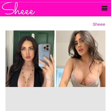
Sheee