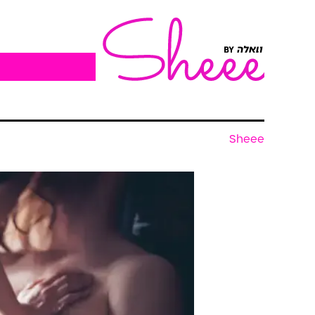
Sheee