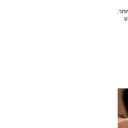
ותר.
ע