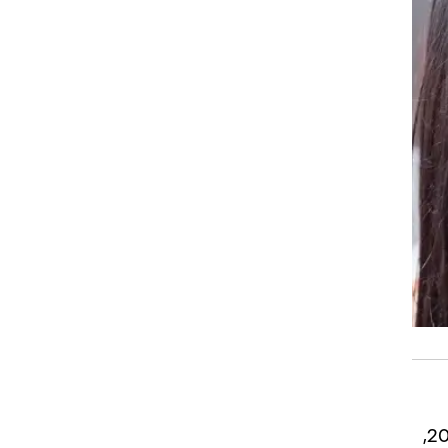
"קליפורניקיישן" של Showtime, ואז הואץ לאחר ההצלחה של "חמישים גוונים של אפור". עד 2019,