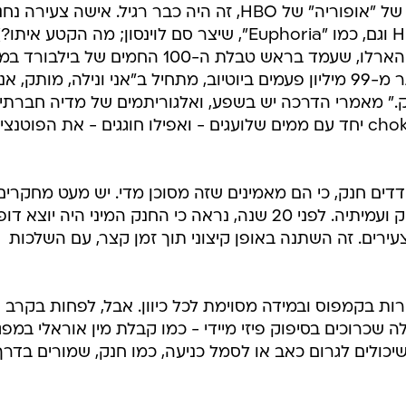
כאשר תלמידת תיכון נחנקה בפיילוט של "אופוריה" של HBO, זה היה כבר רגיל. אישה צעי
בפתיחה של "The Idol" (שוב ב-HBO וגם, כמו "Euphoria", שיצר סם לוינסון; מה הקטע איתו?
הפזמון של "Lovin On Me" של ג'ק הארלו, שעמד בראש טבלת ה-100 החמים של בי
שישה שבועות לא רצופים, ונצפה יותר מ-99 מיליון פעמים ביוטיוב, מתחיל ב"אני ונילה, מותק, אנ
ק." מאמרי הדרכה יש בשפע, ואלגוריתמים של מדיה חברתי
מאכילים מאות ממים #chokemedaddy יחד עם ממים שלועגים - ואפילו חוגגים - את הפוטנ
ם לא מעודדים חנק, כי הם מאמינים שזה מסוכן מדי. יש מעט מחקרים
בנושא, ורובם נעשו על ידי ד"ר הרבניק ועמיתיה. לפני 20 שנה, נראה כי החנק המיני היה יוצא דו
ירים. זה השתנה באופן קיצוני תוך זמן קצר, עם השלכות
רות בקמפוס ובמידה מסוימת לכל כיוון. אבל, לפחות בקרב
ה שכרוכים בסיפוק פיזי מיידי - כמו קבלת מין אוראלי במפ
יכולים לגרום כאב או לסמל כניעה, כמו חנק, שמורים בדרך