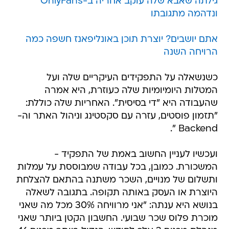
גילתה שאבא שלה עוקב אחריה ב-OnlyFans
ונדהמה מתגובתו
אתם יושבים? יוצרת תוכן באונליפאנז חשפה כמה
הרויחה השנה
כשנשאלה על התפקידים העיקריים שלה ועל
המטלות היומיומיות שלה כעוזרת, היא אמרה
שהעבודה היא "די בסיסית". האחריות שלה כוללת:
"תזמון פוסטים, עזרה עם סקסטינג וניהול האתר וה-
Backend ".
ועכשיו לעניין החשוב באמת של התפקיד -
המשכורת. כמובן, בכל עבודה שמבוססת על עמלות
ותשלום של מנויים, השכר משתנה בהתאם להצלחת
היוצרת או העסק באותה תקופה. בתגובה לשאלה
בנושא היא ענתה: "אני מרוויחה 30% מכל מה שאני
מוכרת פלוס שכר שבועי. החשבון הקטן ביותר שאני