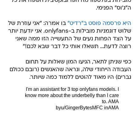
מובילות בפלטפורמה הפרובוקטיבית חשפה את כל
ה"ג'וס" הפנימי.
היא פרסמה פוסט ב"רדיט"
בו אמרה: "אני עוזרת של
שלוש דוגמניות מובילות ב-onlyfans. אני יודעת יותר
על הצד הפחות נעים של התעשייה הזו ממה שאני
רוצה לדעת... תשאלו אותי כל דבר שבא לכם!"
כפי שניתן לתאר, הגיעו המון שאלות על תחום
העבודה הייחודי שלה, ונראה שהאנשים (רובם ככולם
גברים) היו מאוד להוטים ללמוד כמה שיותר.
I'm an assistant for 3 top onlyfans models. I
know more about the underbelly than I care
to. AMA
by
u/GingerBytesMFC
in
AMA