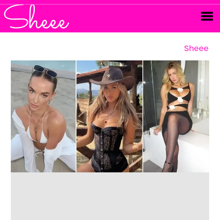
Sheee