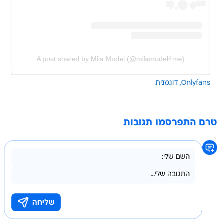
A post shared by Mila Model (@milamodel4me)
Onlyfans
דוגמנית
טרם התפרסמו תגובות