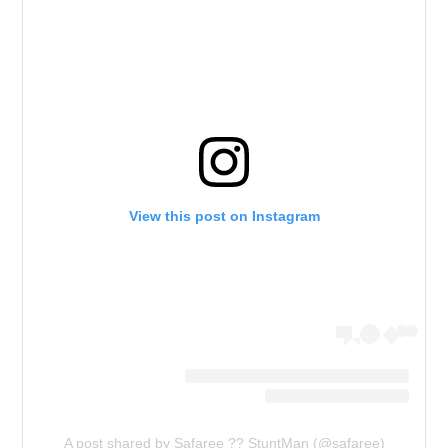
View this post on Instagram
A post shared by Safaree ?? StuntMan (@safaree)