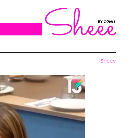
Sheee