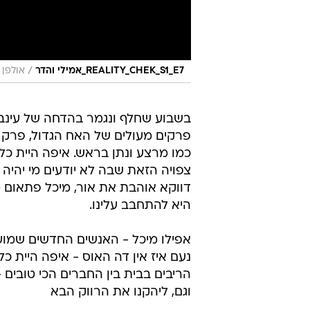
/
REALITY_CHEK_S1_E7_אמילי והדר
אולפן 
בשבוע שחלף ונגמר בהדחה של עינב,
פרקים מעולים של האח הגדול, פרק א
כמו מרצע ונתן בראש. איפה היית כל 
צפויה הזאת שבה לא יודעים מי יהיה
דווקא אוהבת את אור, מיכל פתאום מ
היא להתחבב עלינו.
אפילו מיכל - האנשים החדשים שמו
⁠נעם איז אין דה האוס - איפה היית כל
הריבים בבית בין החברים הכי טובים - 
וגם, ליהקנו את הרווק הבא