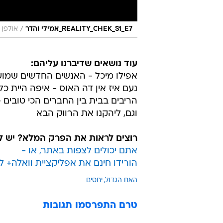
/
REALITY_CHEK_S1_E7_אמילי והדר
אולפן 
עוד נושאים שדיברנו עליהם:
אפילו מיכל - האנשים החדשים שמו
⁠נעם איז אין דה האוס - איפה היית כל
הריבים בבית בין החברים הכי טובים - 
וגם, ליהקנו את הרווק הבא
רוצים לראות את הפרק המלא? יש לכ
אתם יכולים לצפות באתר, או -
הורידו חינם את אפליקציית וואלה+ ל
האח הגדול
יחסים
טרם התפרסמו תגובות