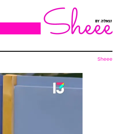
Sheee