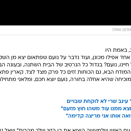
ולפן וואלה
 באמת היו
חד אפילו מכונן, ועוד נדבר על נועם שפתאום יצא מן השק
חיינו, נועם? בגדול כל הנרטיב של הבית השתנה, ובעונה הב
 המודח הבא, גם הכוחות זזים כל פרק מצד לצד. קארין פתא
וכיחה שהיא אחלה בחורה, נועם יוצא חכם, ומלאני מתחילה
 עינב שרי לא לוקחת שבויים
צא ממנו עוד משהו חוץ מזעם"
ואה אותו אני מריצה קדימה"
ט עם האיש שלמעשה הוציא את בן הזוג שלך מהבית" שאל נו