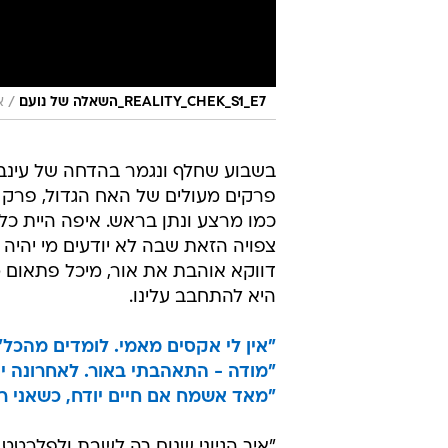
/
REALITY_CHEK_S1_E7_השאלה של נועם
א
בשבוע שחלף ונגמר בהדחה של עינב,
פרקים מעולים של האח הגדול, פרק א
כמו מרצע ונתן בראש. איפה היית כל 
צפויה הזאת שבה לא יודעים מי יהיה
דווקא אוהבת את אור, מיכל פתאום מ
היא להתחבב עלינו.
"אין לי אקסים מאמי. לומדים מהכל"
"מודה - התאהבתי באור. לאחרונה יו
"מאד אשמח אם חיים יודח, כשאני ר
"איך הגיוני שנוח ךה לשבת ולפלרט