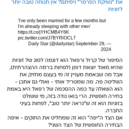
את "נשיקת הפרפר" ניסיתם? אין תנוחה טובה יותר
לזוגיות
'I've only been married for a few months but
I'm already sleeping with other men'
https://t.co/jYHCMB4Y6K
pic.twitter.com/J7BYRlOCL7
September 29,
— Daily Star (@dailystar)
2024
הסיפור של קרול ורפאל הוא דוגמה לסוג של זוגיות
שהיא מאוד יוצאת דופן (לפחות ברמה ההצהרתית),
אבל מה שבאמת מעניין זה מי בעצם מחזיק את
השליטה פה. מה שמטריד אותי - ואולי גם אתכן -
הוא השאלה עד כמה ההסכמה של רפאל היא באמת
בחירה חופשית. הרי בואו נודה בזה, מי ששולט
בזוגיות הוא זה ש"נראה יותר טוב", לפחות בעיני
החברה.
אם הצד ה"יפה" הוא זה שמחליט את החוקים - איפה
הבחירה החופשית של הצד השני?