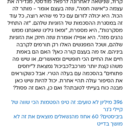
קרול, שנישאה לאחרונה לרפאל מודסטי, מגדירה את
עצמה כ"אישה חמה", שזה בעצם אומר - מותר לה
הכול. היא יכולה לזרום עם כל מי שהיא רוצה, כל עוד
זה במסגרת ההסכמות של הזוגיות שלהם. "זה התחיל
מסקרנות", היא מספרת, "ומאז גילינו שאנחנו ממש
נהנים מזה". היא אפילו אומרת שזה חיזק את הזוגיות
שלהם, ושכל המפגשים האלו רק תורמים לקרבה
ביניהם. אז מה בעצם קורה כאן? האם הם באמת
חיים את החיים הכי חופשיים ומאושרים, או שיש פה
משהו קצת יותר מורכב?כביכול נמצאת ל"יחסים
פתוחים" בהסכמה עם בעלה הטרי. אבל כשקוראים
את הסיפור עולה תהיי אחרת. יכול להיות שיש כאן
מבנה כוח בעייתי לטובתה? ואם כן, האם זה פסול?
396 מיליון לא טועים: זה טיפ הפטמות הכי שווה של
קיילי ג'נר
ביביסטים? 60 אחוז מהנשאלים מוצאים את זה לא
מושך בדייט