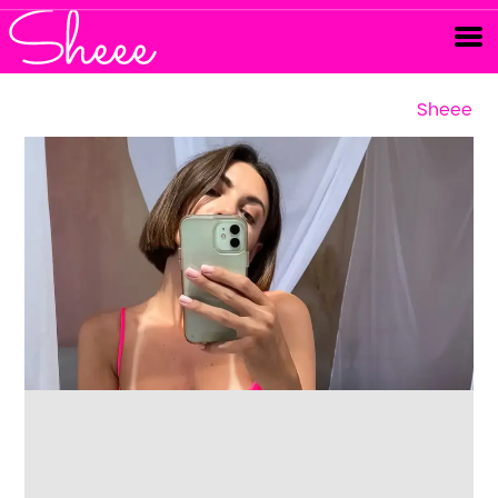
Sheee