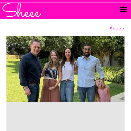
Sheee