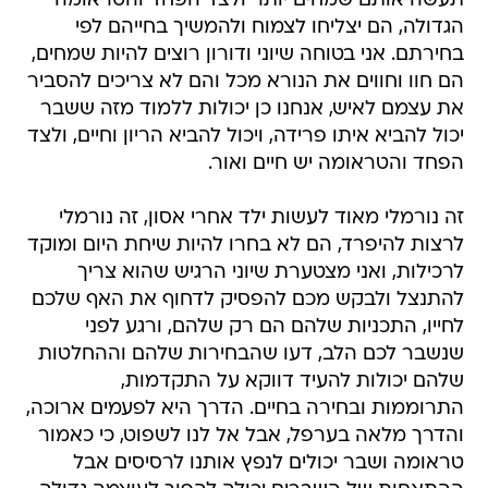
תעשה אותם שמחים יותר ולצד הפחד והטראומה
הגדולה, הם יצליחו לצמוח ולהמשיך בחייהם לפי
בחירתם. אני בטוחה שיוני ודורון רוצים להיות שמחים,
הם חוו וחווים את הנורא מכל והם לא צריכים להסביר
את עצמם לאיש, אנחנו כן יכולות ללמוד מזה ששבר
יכול להביא איתו פרידה, ויכול להביא הריון וחיים, ולצד
הפחד והטראומה יש חיים ואור.
זה נורמלי מאוד לעשות ילד אחרי אסון, זה נורמלי
לרצות להיפרד, הם לא בחרו להיות שיחת היום ומוקד
לרכילות, ואני מצטערת שיוני הרגיש שהוא צריך
להתנצל ולבקש מכם להפסיק לדחוף את האף שלכם
לחייו, התכניות שלהם הם רק שלהם, ורגע לפני
שנשבר לכם הלב, דעו שהבחירות שלהם וההחלטות
שלהם יכולות להעיד דווקא על התקדמות,
התרוממות ובחירה בחיים. הדרך היא לפעמים ארוכה,
והדרך מלאה בערפל, אבל אל לנו לשפוט, כי כאמור
טראומה ושבר יכולים לנפץ אותנו לרסיסים אבל