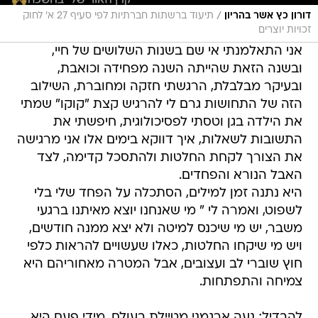
/
דורון כץ אשר בהריון
תיעוד ברשתות חברתיות לפי סעיף 27 א' לחוק
זכויות יוצרים
אני התאלמנתי אי שם בשנות השלושים של חיי,
ובשנה הזאת שהייתה השנה מפחידה וכואבת,
ובעיקר מבלבלת, הרגשתי חזקה ומחוברת, השילוב
הזה של התחושות גרם לי להרגיש קצת "קוקו" שמתי
את הילדה בגן וטסתי לפסיכולוגית, חיפשתי את
התשובות לשאלות, איך דווקא בימים אלו אני מרגישה
את הצורך לקחת החלטות ולהתסכל קדימה, לצד
האבל הנורא והפחדים.
היא נתנה זמן למילים, הסתכלה על הפחד שלי בלי
לשפוט, ואמרה לי " מי שאנחנו יוצא מאיתנו ברגעי
משבר, יש מי שיכנס למיטה ולא יצא ממנה חודשים,
ויש מי שיקחו החלטות, כאלו שעשויים להראות כלפי
חוץ שוברי לב ועצובים, אבל המטרה מאחוריהם היא
צמיחה והתפתחות.
להבדיל; נעה ארגמני מטיילת בעולם, מידי פעם היא