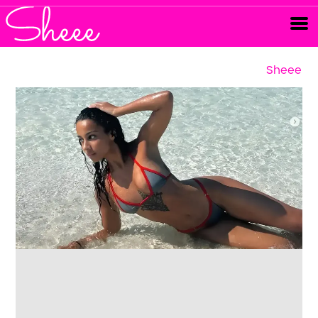
Sheee