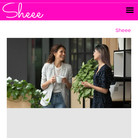
Sheee