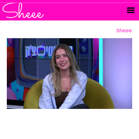
Sheee