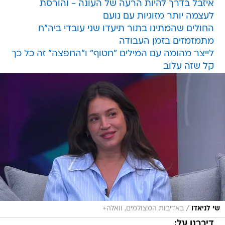
איזבל בדרך להיות הרעה של העונה - והורסת
לעצמה יותר מזוגיות עם נועם
החולים שהמתינו בתור תיעדו שני עובדי ביה"ח
מתמזמזים בזמן העבודה
לייצר מהומה עם המילים "חטוף" ו"החפצה" זה כל כך
קל שזה עלוב
/
שי לניאדו
באדיבות המצולמים, וואלה+
דיברנו על: