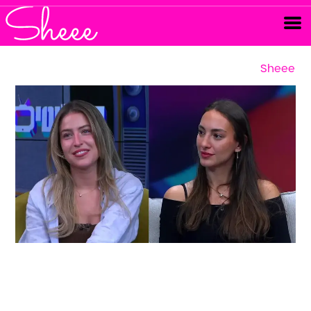
Sheee