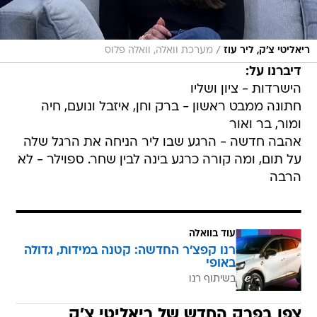
/
ריאליטי צ׳ק, ליר עוז
מערכת וואלה, וואלה פלוס
דיברנו על:
הישרדות - ציון ושליו
חתונה ממבט ראשון - ברק וחן, איזבל ונועם, חיה
ומור, בר ואור
אהבה חדשה - הרגע שבו ליר הניחה את הרגל שלה
על תום, ומה קורה כרגע בינה לבין שחר. ספוילר - לא
הרבה
עוד בוואלה
רנו קפצ'ר החדשה: קטנה במידות, גדולה
באופי
בשיתוף רנו
צפו בפרק החדש של ריאליטי צ'ק