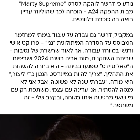
נודע כי דרשר לוהקה לסרט "Marty Supreme"
מבית ההפקה A24 - הוכחה לכך שהוליווד עדיין
רואה בה כוכבת רלוונטית.
במקביל, דרשר גם עבדה על עיבוד בימתי למחזמר
המבוסס על הסדרה המיתולוגית "נני" - פרויקט אישי
ורגשי במיוחד עבורה. אך לאור שרשרת של נסיבות -
שביתת השחקנים, מות אביה בשנת 2024 ושריפות
ה"פאליסיידס" שפגעו בביתה - היא בחרה להשהות
את התהליך. "צריך להיות במיינדסט הנכון כדי ליצור,"
היא מודה. "עברתי שנה לא פשוטה, אבל אני לא
מנסה להסתיר. אני עדינה עם עצמי, משתפת רק עם
מי שאני מרגישה איתו בטוחה, ובקצב שלי - זה
משתפר."