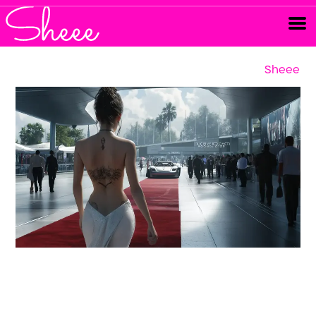
Sheee