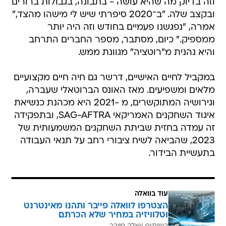
וזה בדיוק מה שהיא עושה - בתבונה, בגבולות ברורים
ובקצב שלה. "ב־2020 סיפרתי שיש לי מישהו מהצד,"
אמרה, "נפגשנו פעמיים בחודש וזה היה יותר
ממספיק." כיום, מסתבר, מספר החברים התרחב
והיא נהנית מ"רוטציה" מגוונת ממש.
במקביל לחיים האישיים, דרשר גם חיה חיים מקצועיים
מלאים ומשפיעים. מאז האונס הברוטאלי שעברה,
וגירושיה המתוקשרים, מ -2021 היא מכהנת כנשיאת
איגוד השחקנים האמריקאי SAG-AFTRA, ובתפקידה
זה עמדה בחזית שביתת השחקנים המשמעותית של
2023, שהביאה לשיח ציבורי רחב על תנאי העבודה
בתעשיית הבידור.
עוד בוואלה
הצטרפו לוואלה פייבר ותהנו מאינטרנט
וטלוויזיה במחיר שלא הכרתם