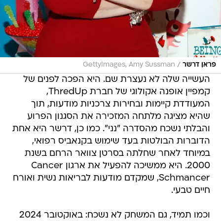
/
פראן דרשר
GettyImages, Amy Sussman
העשייה שלה לא נעצרת שם. היא הפכה לפנים של
קמפיין אופנה אקולוגי של חברת ThredUp,
המעודדת קיימות ובחירות צרכניות מודעות, תוך
שהיא מציגה מלתחה המזכירה את הסגנון הפרוע
והבלתי נשכח מהסדרה "נני". כמו כן, דרשר היא אחת
הדוברות הבולטות בעד שימוש בקנאביס רפואי,
במיוחד לאחר שחלתה בסרטן צוואר הרחם בשנת
2000. היא ממשיכה להפעיל את ארגון Cancer
Schmancer, שמקדם מודעות לבריאות נשית ואורח
חיים טבעי.
וכמו תמיד, גם המשחק לא נשכח: באוקטובר 2024