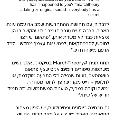
has it happened to you?
#marchtheory
#dating
♬ original sound - everybody has a
secret
לדבריה, עם תחושת ההתחדשות שמביאה עמה עונת
האביב, הרבה נשים (וגברים) מבינות שהקשר בו הן
נמצאות כבר לא משרת אותן. "פתאום יש רצון
לחופש, להרפתקאות, לפגוש את עצמך מחדש - לבד
או עם מישהו חדש."
תחת תגית #MarchTheory בטיקטוק, אלפי נשים
משתפות סיפורים דומים: אקס שצץ פתאום
בוואטסאפ, זוגיות שנפלה בלי התרעה מוקדמת, או
לחלופין - דייט מקרי שהפך לרומן מסחרר.
"משהו קורה במרץ", טוענות המשתמשות. "זה תמיד
חודש של שינוי."
גם מבחינה ביולוגית ופסיכולוגית, יש היגיון מאחורי
התיאוריה. האביב משפיע על מצב הרוח, החשק