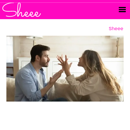
Sheee