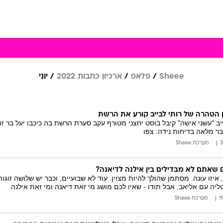
Sheee
פלאפ
ארכיון כתבות 2022
יוני
ן הטהרה של רותי לבייב קורע את הרשת
יב "עשני אישה" קיבל בוסט יחצני מטורף עקב סערת הרשת בה כיכבו יעל בר ז
בר מלאה בדיחות נידה: צפו
מערכת Sheee
שאתם לא מבדילים בין אילנה לדיאנה?
, איזו עונה. מסתמן שהולך להיות מצוין. עוד לא שבועיים, וכבר יש שלושה זוגו
טליה עם אליאב. אבל תודו - שאיו לכם מושג מי זאת דיאנה ומי זאת אילנה
מערכת Sheee