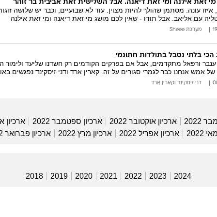
 מי זאת אילנה ומי זאת דיאנה. אבל השלישית זאת אביבית בר זוהר
, איזו עונה. מסתמן שהולך להיות מצוין. עוד לא שבועיים, וכבר יש שלושה זוגו
טליה עם אליאב. אבל תודו - שאין לכם מושג מי זאת דיאנה ומי זאת אילנה
מערכת Sheee
 הכי בלתי נסבל בתולדות חתונמי
ענבר ורפאל מתקדמים, אבל אם בפרקים הקודמים רק חשדנו שליעד ולימור הם ה
של אמש אנחנו כבר לגמרי סגורים על זה. קארין ארד ודני זיסקינד נפגשים באו
דני זיסקינד וקארין ארד
ר 2022
ארכיון אוקטובר 2022
ארכיון ספטמבר 2022
ארכיון אוג
 2022
ארכיון אפריל 2022
ארכיון מרץ 2022
ארכיון פברואר 2022
2018
2019
2020
2021
2022
2023
2024