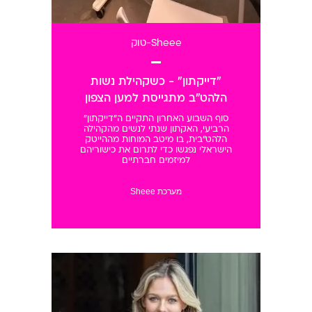
Sheee-טוק
"דייקתון" - כשקהילת נשות
הלהט"ב מתגייסת למען הצפון
סוף השבוע האחרון התקיים ה"דייקתון"
הרביעי, האקתון שנתי לנשים מהקהילה
הלהט"בית, בו מיטב המוחות מההייטק
הישראלי נפגשו כדי לתרום את כישוריהם
למיזמים חברתיים
מערכת Sheee