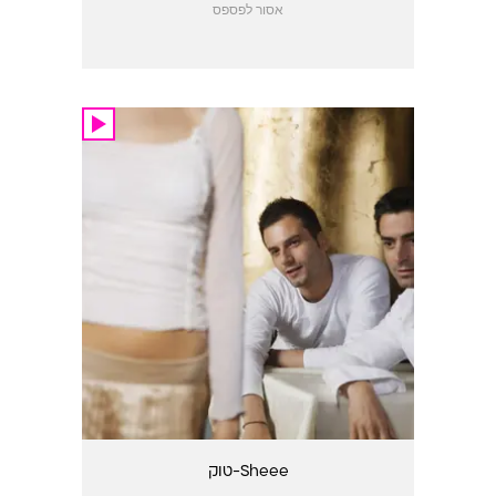
אסור לפספס
Sheee-טוק