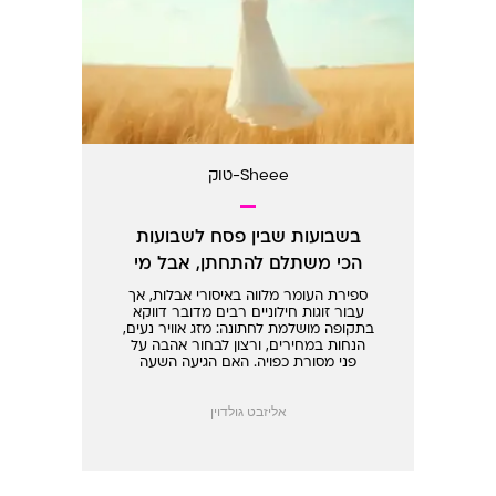
Sheee-טוק
בשבועות שבין פסח לשבועות
הכי משתלם להתחתן, אבל מי
סופר?
ספירת העומר מלווה באיסורי אבלות, אך
עבור זוגות חילוניים רבים מדובר דווקא
בתקופה מושלמת לחתונה: מזג אוויר נעים,
הנחות במחירים, ורצון לבחור אהבה על
פני מסורת כפויה. האם הגיעה השעה
לשחרר גם את החתונות מקודשי הרבנות
אליזבט גולדוין