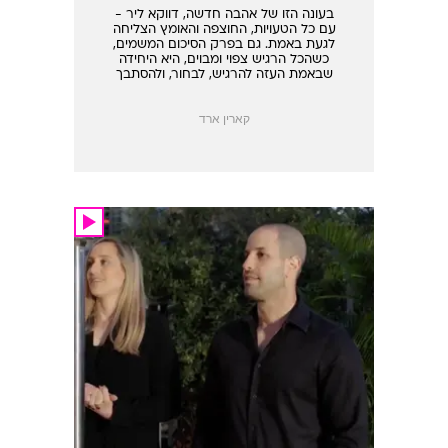
אותו
בעונה הזו של אהבה חדשה, דווקא ליר -
עם כל הטעויות, החוצפה והאומץ הצליחה
לגעת באמת. גם בפרק הסיכום המשמים,
כשהכל הרגיש צפוי ומבוים, היא היחידה
שבאמת העזה להרגיש, לבחור, ולהסתבך
בלי תסריטים וביל התנצלויות
קארין ארד