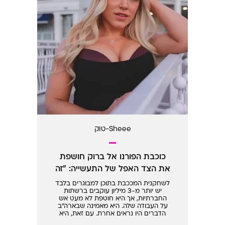
Sheee-טוק
כוכבת הפורנו אל ברוק חושפת
את הצד האפל של התעשייה: "זה
חייב להיפסק!"
לשחקנית המככבת בתוכן למבוגרים בלבד
יש יותר מ-3 מיליון עוקבים ברשתות
החברתיות, אך היא חוטפת לא מעט אש
על העבודה שלה. היא מאמינה שבארה"ב
הדברים היו נראים אחרת. עם זאת, היא
טוענת שהיא כבר חסינה לשנאה