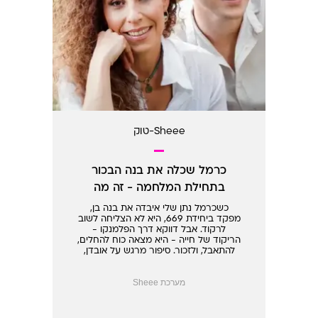
Sheee-טוק
כרמל שכלה את בנה הבכור
בתחילת המלחמה - זה מה
שהציל את חייה
כשכרמל נתן שלי איבדה את בנה בן,
מפקד ביחידת 669, היא לא הצליחה לשוב
לרקוד. אבל דווקא דרך הפלמנקו -
הריקוד של חייה - היא מצאה כוח להחלים,
להתאבל, ולזכור. סיפור מרגש על אובדן,
יצירה, והחיים שאחרי
מערכת Sheee