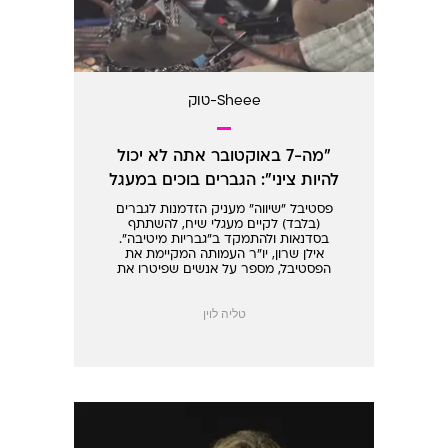
Sheee-טוק
"מה-7 באוקטובר אתה לא יכול
להיות ציני": הגברים בוכים במעגל
פסטיבל "שיווה" מעניק הזדמנות לגברים
(בלבד) לקיים מעגלי שיח, להשתתף
בסדנאות ולהתמקד ב"גבריות מיטיבה".
אילן שרון, יו"ר העמותה המקיימת את
הפסטיבל, מספר על אנשים שפיטרו את
הפסיכולוג שלהם, מתעקש שלא מדובר
באירוע ל"רוחניקים" ומסביר מדוע הכניסה
טליה לוין
לנשים אסורה