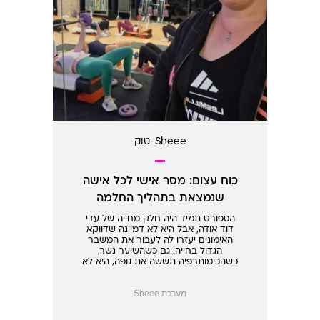
Sheee-טוק
כוח עצום: מסר אישי לכל אישה
שנמצאת בתהליך החלמה
מסרטן השד
הספורט תמיד היה חלק מחייה של עדי
דוד אודה, אבל היא לא דמיינה שדווקא
האימונים יעזרו לה לעבור את המשבר
הגדול בחייה. גם כשהשיער נשר,
כשהכימותרפיה תששה את גופה, היא לא
ויתרה על האימונים - והם החזירו לה את
הכוח
מערכת Sheee