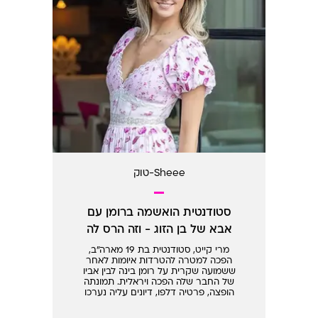
Sheee-טוק
סטודנטית הואשמה ברומן עם
אבא של בן הזוג - וזה הרס לה
את החיים
מרי קייט, סטודנטית בת 19 מארה"ב,
הפכה למטרה להטרדות איומות לאחר
ששמועה שקרית על רומן בינה לבין אביו
של החבר שלה הפכה ויראלית. תמונתה
הופצה, פרטיה דלפו, דיונים עליה נערכו
בתוכניות טלוויזיה והיא נאלצה להתמודד
לבדה עם גל שנאה חסר תקדים