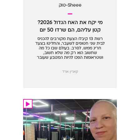
Sheee-טוק
מי יקח את האח הגדול 2026?
קטן עליהם, הם שרדו 50 יום
בשבי חמאס
רשת 13 קיבלו הצעת מקורבים להכניס
לבית שני חטופים לשעבר, והחליטו בצעד
חריג ממש, לסרב. בעולם שבו כל מה
שחשוב הוא רק מה שלא חשוב,
ושטראומות הפכו להיות המטבע שעובר
לסוחר, נעים לראות שיש למישהו יכולת
התנגדות. בניגוד אלי
קארין ארד