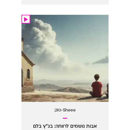
Sheee-טוק
אבות נושמים לרווחה: בג"ץ בלם