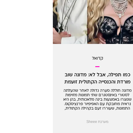
קז'ואל
כמו תפילה, אבל לא: מדונה שוב
מורדת והכנסייה הקתולית זועמת
מדונה חוללה סערה גדולה לאחר שהעלתה
לסטורי באינסטגרם שתי תמונות מזויפות
שנוצרו באמצעות בינה מלאכותית, בהן היא
נראית מחובקת עם האפיפיור פרנציסקוס.
התמונות, שעוררו זעם בקהילה הקתולית,
מצטרפות לסכסוך המתמשך של מדונה
עם מוסדות הכנסייה הקתולית
מערכת Sheee