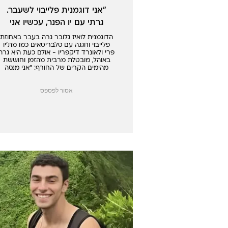
"אני דוגמנית פלייבוי לשעבר.
גרתי עם יו הפנר, עכשיו אני
הומלסית"
הדוגמנית לואיז גלובר גרה בעבר באחוזת
פלייבוי וחגגה עם סלבריטאים כמו מת'יו
פרי ולאונרד דיקפריו - אולם כעת היא גרה
באוהל, מובטלת מרבית מהזמן וחוששת
מהימים הקרים של החורף: "אני מנסה
להישאר אופטימית אבל זה קשה"
אסור לפספס