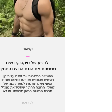
קז'ואל
ילד רע של טיקטוק: נשים
מממנות את הגנת הרוצח החתיך
של המנכ"ל
הפנטזיה המסוכנת של נשים על תיקון
רוצחים מסוכנים מקבלת טוויסט מוגזם:
המוני נשים תורמות למען ההגנה של
לואיג'י, הרוצח החתיך שחיסל את מנכ"ל
חברת הביטוח בריאן תומפסון. וזו לא
הפעם הראשונה שהחברה הופכת פושע
אלים לפנטזייה מינית
ג'ני דנסון