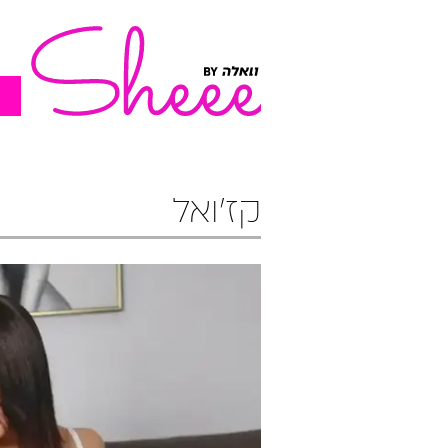
קז'ואל