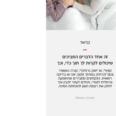
קז'ואל
זה אחד הדברים המביכים
שיכולים לקרות לך תוך כדי, וכך
תתמודדי
קוויף", או "פוק נרתיקי", קורה כשאוויר
נכנס לנרתיק במהלך סקס, יוגה או בדיקה
רפואית. גינקולוגים מסבירים שהתופעה
נורמלית לגמרי, ויכולים לעזור להבין איך
לחזק את רצפת האגן להפחתת הסיכוי,
ומדוע אין צורך להרגיש מבוכה כשהתופעה
מתרחשת
מערכת Sheee