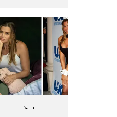
קז'ואל