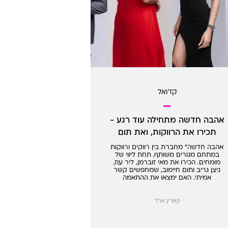
קז'ואל
אהבה חדשה מתחילה עוד רגע -
תכירו את הרווקות, ואת תום
חיימוב
אהבה חדשה" מחברת בין רווקים ורווקות
במתחם מגורים משותף, תחת ליווי של
מומחים. הכירו את מאי זוברמן, ליר עוז,
ניצן גריב ותום חיימוב, שמחפשים קשר
אמיתי. האם ימצאו את ההתאמה
המושלמת בשלושה ימים? נחיה ונראה!
קארין ארד