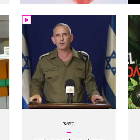
קז'ואל