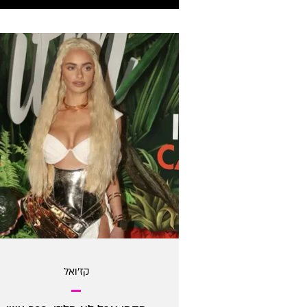
קז'ואל