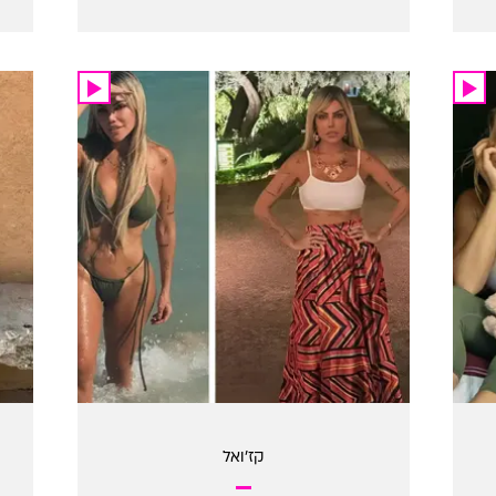
קז'ואל