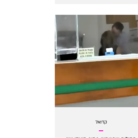
קז'ואל