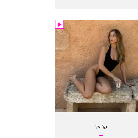
קז'ואל