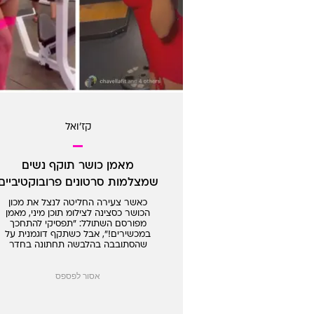
קז'ואל
מאמן כושר תוקף נשים
שמצלמות סרטונים פרובוקטיביים
בחדר הכושר
כאשר צעירה החליטה לנצל את מכון
הכושר כסצינה לצילומ תוכן מיני, מאמן
מפורסם השתולל: "תפסיקי להתחכך
במכשירים!", אבל כשתקף דוגמנית על
שהסתובבה בהלבשה תחתונה בחדר
הכושר - היא ענתה לו והאשימה אותו
בביריונות
אסור לפספס