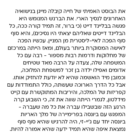
את הבוסט האמיתי של חייה קיבלה מייגן בנישואיה
האחרונים לנסיך הארי. את הברנש המנומש היא
פגשה בבליינד דייט (כי ברור, זה תמיד קורה ככה, כל
הבליינד דייטים שאליהם יצאתי היו נסיכים), והיא סוף
סוף הפכה לאיי-ליסטרית מן המניין. עכשיו הפכה
לאישה המסוקרת ביותר בעולם, ומאז הייתה במרכזם
של מחלוקות ודרמות רבות מספור - רבה עם כל
המשפחה שלה, צעדה על הרבה מאד שטיחים
אדומים ואפילו ילדה בן זכר למשפחת המלוכה,
וכמובן מיד הואשמה שהיא לא יודעת להחזיק אותו.
אבל כל הדרך הארוכה שעשתה, כולל התמודדות עם
קפריזות של המלכה, והיריבות המתוקשרת עם קייט
מידלטון, לגמרי הייתה שווה את זה, כי השבוע קרה
הרגע הזה שבשבילו עברה את כל מה שעברה -
המפגש עם ביונסה בפרימיירה של מלך האריות
ביונסה יחד עם ג'יי-זי, היה להרגיש שהיא סוף סוף
נמצאת איפה שהיא תמיד ידעה שהיא אמורה להיות.