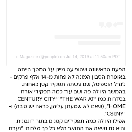
A post shared by People Magazine (@people)
on
Jul 14, 2019 at 11:50am PDT
הפעם הראשונה שהופיעה מייגן על המסך הייתה
באופרת הסבון המונה לא פחות מ-14 אלף פרקים -
ג'נרל הוספיטל, שם עשתה תפקיד קטן כאחות.
בהמשך היו לה פה ושם עוד כמה תפקידי אורח
בסדרות כמו "CENTURY CITY"' "THE WAR AT
HOME", (שאם לא שמעתן עליהן, כראה יש סיבה) ו-
"CSI:NY".
אפילו היו לה כמה תפקידים קטנים בתור דוגמנית
והיא גם נשאה את התואר הלא כל כך מלכותי "נערת