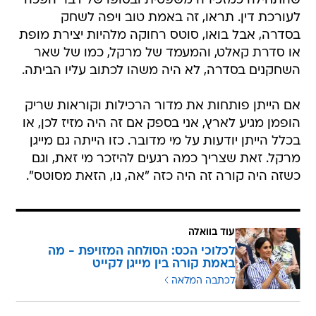
שהתחילה כמזכירה משפטית ובסופו של דבר הפכה
לעורכת דין. תראו, זה באמת טוב ויפה לשחק
בסדרה, אבל בואו, סוטס רחוקה מלהיות יצירת מופת
או סדרת קאלט, והמעמד של מרקל, כמו של שאר
השחקנים בסדרה, לא היה משהו לכתוב עליו הביתה.
אם הייתן פותחות את מדור הרכילות וקוראות שריק
הופמן מגיע לארץ, אני בספק אם זה היה מזיז לכן, או
בכלל הייתן יודעות על מי מדובר. כזו הייתה גם מייגן
מרקל. זאת שצריך כמה רגעים להיזכר מי זאת, וגם
כשזה היה קורה זה היה כזה "אה, נו, הזאת מסוטס".
עוד בוואלה
לכלוכי הכס: הסולחה המזויפת - מה
באמת קורה בין מייגן לקייט
לכתבה המלאה