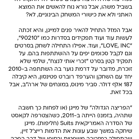
בשביל משהו, אבל נורא נוח להאשים את המוצא
האתני ולא את כישורי המשחק הבינוניים, לא?
אבל המזל התחיל להאיר פנים למייגן, והיא זכתה
לעשות עוד ועוד תפקידים בסדרות כמו "90210",
"LOVE, INC", ועוד. אפילו התחילה לשחק בסרטים
וגם לקבל סכומים יפים על ההשתתפות בהם. על
תפקיד קטן בסרט "זכרי אותי לנצח", שלמי שלא
זוכרת, מדובר על דרמת נוער בה השתתפה ב-2010
יחד עם השחקן והערפד רוברט פטינסון, היא קיבלה
187 אלף דולר. סביר מינוס, במונחים של ארה"ב, אבל
בכל זאת.
"הפריצה הגדולה" של מייגן (או לפחות כך חשבה
שתהיה, בזמנו) הייתה ב-2011, כשהצטרפה לקאסט
של הסדרה האמריקאית Suits (חליפות). מייגן
שיחקה במשך שבע עונות את הדמות רייצ'ל זיין,