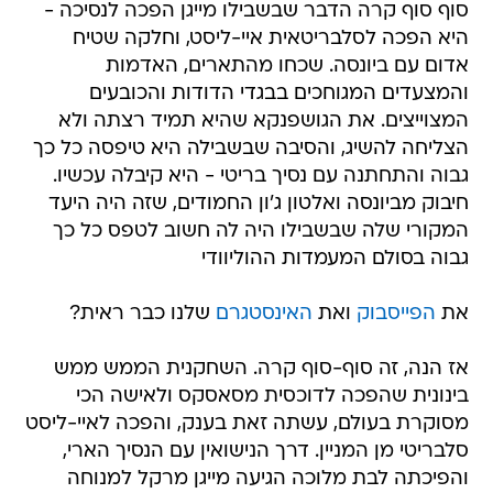
סוף סוף קרה הדבר שבשבילו מייגן הפכה לנסיכה -
היא הפכה לסלבריטאית איי-ליסט, וחלקה שטיח
אדום עם ביונסה. שכחו מהתארים, האדמות
והמצעדים המגוחכים בבגדי הדודות והכובעים
המצוייצים. את הגושפנקא שהיא תמיד רצתה ולא
הצליחה להשיג, והסיבה שבשבילה היא טיפסה כל כך
גבוה והתחתנה עם נסיך בריטי - היא קיבלה עכשיו.
חיבוק מביונסה ואלטון ג'ון החמודים, שזה היה היעד
המקורי שלה שבשבילו היה לה חשוב לטפס כל כך
גבוה בסולם המעמדות ההוליוודי
את
הפייסבוק
ואת
האינסטגרם
שלנו כבר ראית?
אז הנה, זה סוף-סוף קרה. השחקנית הממש ממש
בינונית שהפכה לדוכסית מסאסקס ולאישה הכי
מסוקרת בעולם, עשתה זאת בענק, והפכה לאיי-ליסט
סלבריטי מן המניין. דרך הנישואין עם הנסיך הארי,
והפיכתה לבת מלוכה הגיעה מייגן מרקל למנוחה