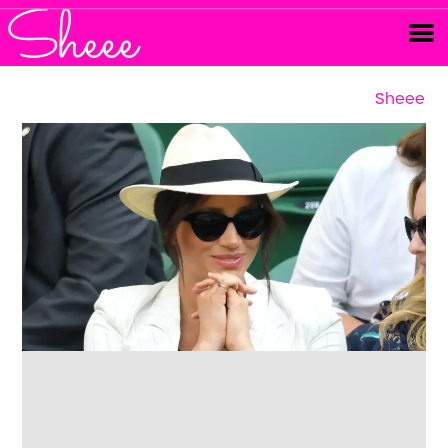
Sheee