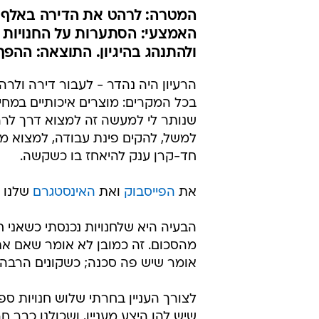
המטרה: לרהט את הדירה באלף שק
האמצעי: הסתערות על החנויות 
ולהתנהג בהיגיון. התוצאה: ההפך 
הרעיון היה נהדר - לעבור דירה ולר
בכל המקרים: מוצרים איכותיים במחיר
שנותר לי למעשה זה למצוא דרך לרה
למשל, להקים פינת עבודה, למצוא מחב
חד-קרן ענק להיאחז בו כשקשה.
את
הפייסבוק
ואת
האינסטגרם
שלנו 
הבעיה היא שלחנויות נכנסתי כשאני 
מהסכום. זה כמובן לא אומר שאם אתן 
אומר שיש פה סכנה; כשקונים הרבה וב
לצורך העניין בחרתי שלוש חנויות ספ
שיש להן היצע מעניין, ושכולנו כבר 