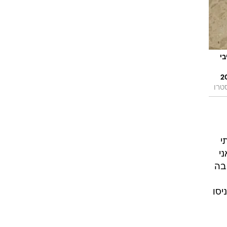
 שיח דקורטיבי
"ח משטח אכילה דקורטיבי בצורת עלה - דייסו - 10 ש"ח שטיח בדוגמת צפרדע - מיניסו - 20
טרו
י
י
בה
יסו