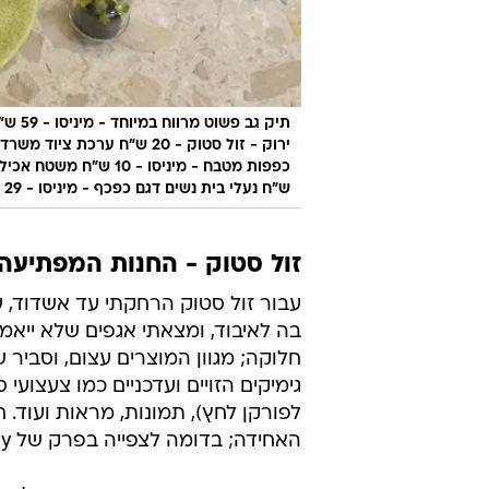
ש"ח נעלי בית נשים דגם כפכף - מיניסו - 29 ש"ח סרט-ראש מנוקד - מיניסו - 10 ש"ח ארגז אחסון ג'ינס ריבוע
זול סטוק - החנות המפתיעה
עבור זול סטוק הרחקתי עד אשדוד, 
בה לאיבוד, ומצאתי אגפים שלא ייאמנו
חלוקה; מגוון המוצרים עצום, וסביר
גימיקים הזויים ועדכניים כמו צעצוע
לפורקן לחץ), תמונות, מראות ועוד. ח
האחידה; בדומה לצפייה בפרק של Family guy - את מופתעת בכל אגף.