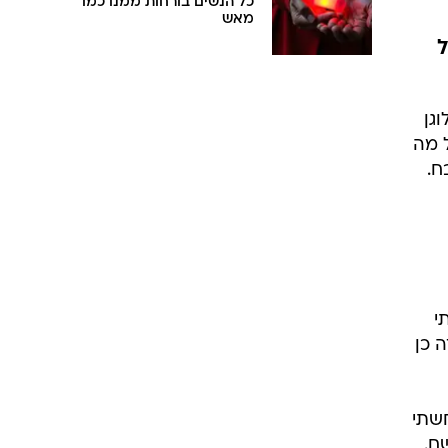
כל הנשים בורחות ממנו כמו
מאש
ל
גן
ל מה
ח.
י
 כן
חשתי
ם.