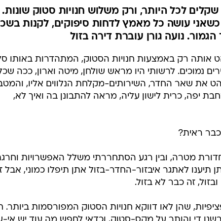
לים לכל היותר, ורק משלוש חנויות סטוק שונות.
כשאני עושה כל מאמץ לדחות סיפוקים, לקנות בשכ
הגמור. נועה גורן עוברת דירה בזול
הט אותה רק באמצעות חנויות הסטוק, המתהדרות באותו סלו
ים נמוכים. לרשותי היו מראש שולחן, מיטה וארון, ככה שכ
ט את שאר החדר, השירותים-מקלחת הנלווים אליו, והמטב
ת יפה, כרית לישון עליה, מראה להתבונן בה ואיך לא,
כבר ראית?
חדורת מטרה, ובין רגע הסתחררתי משלל האפשרויות וחרגת
תיענו לאתגר איבזור-החדר-בזול אתן תיפלו כמוני, אבל זה
זול, זה כבר לא בזול.
ציפיות, שהן לאו דווקא חנויות הסטוק המפורסמות ביותר. 
חרשנו די והותר על מקס-סטוק, וכדאי לחפש מה עוד יש אי-ש