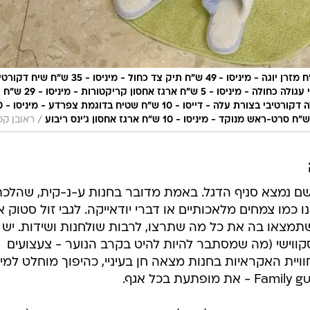
תיק גב פשוט מרווח במיוחד - מיניסו - 59 ש"ח מזרן יוגה - מיניסו - 49 ש"ח תיק צד כחול - מיניסו - 35 ש"ח
ירוק - זול סטוק - 20 ש"ח ערכת ציוד משרדי עגולה כחולה - מיניסו - 5 ש"ח ארגז אחסון קריקטורות - מיניסו - 29 ש"ח
כפפות מטבח - מיניסו - 10 ש
/
ראובן קס
שם נמצא סניף הדגל. באמת מדובר בחנות ע-נ-קית, שהלכת
 כמו צמחים מלאכותיים או דברי יודאייקה. לגבי זול סטוק אנ
 שתמצאו בה את כל מה שתרצו, לרבות שולחנות ושידות. יש 
י סקווישי (מה שמסתבר להיות להיט בקרב הנוער - צעצועים
וויית האקראיות בחנות מצאה חן בעיניי, כהיפוך מוחלט למינ