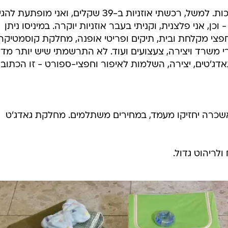
עוד דבר שיש לומר בזכותה הוא האיכות. למשל, רכשתי אוזניות ב-39 שקלים, ואני מופתעת 
 וכן, אני פלצנית, וקניתי בעבר אוזניות יוקרה. במיניסו ניתן
פצי מקלחת ובית, תיקים ופריטי אופנה, מחלקת קוסמטיקה
י משרד ויצירה, צעצועים ועוד. לא התרשמתי שיש יותר מדי
גאדג'טים, יצירה, השלמות לאיפור וחפצי-ספורט - זו הכתובת
שכרה יחזיקו מעמד, במחירים משתלמים. מחלקת גאדג'ט
לריהוט גדול.