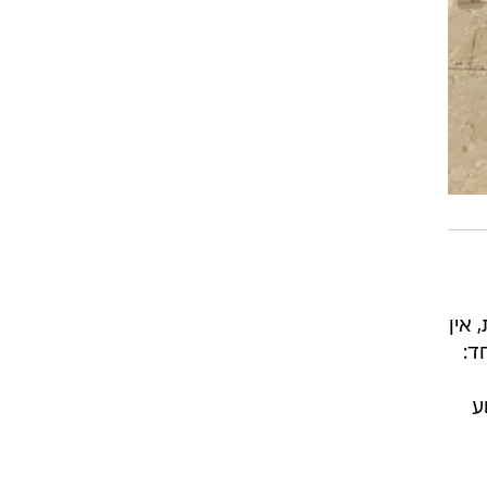
 אין
ד:
ע