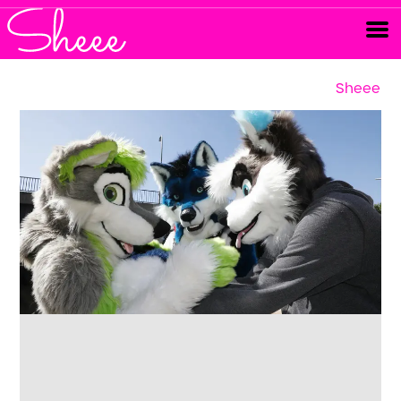
Sheee