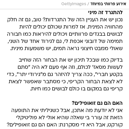
/
אירוע פרוותי במיוחד
GettyImages
להתגרד זה מיני
נכון יש את העניין הזה של התגרדות? טוב, גם זה חלק
מהחוויה המינית. אז למרות שכולם יכולים להיות
לבושים בבגדים פרוותיים ויכולים להיראות כמו חבורה
תמימה של דובוני אכפת לי, גם לגירוד אחד של השני,
שאולי ממבט חיצוני נראה תמים, יש משמעות מינית.
בדיוק כמו שבכל תיכון יש את הבחור הזה שחייב
לעשות מסאז' לכולם, וזה אף פעם לא היה "סתם
בקטע חברי", ככה צריך להיזהר גם מ"גירודי יתר", כדי
לא לצאת הבחור הקריפי, כי מסתבר שאפשר לצאת
קריפי גם במקום בו כולם לבושים כמו חיות.
האם הם גם זואופילים?
אני לא יודעת מה אתכן, אבל כשגיליתי את התופעה
הזאת זה עורר בי שאלה שהיא אולי לא פוליטיקלי
קורקט, אבל היא די מסקרנת: האם הם גם זואופילים?