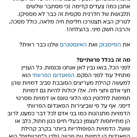
אתכן כמה צעדים קדימה (כי מסתבר שלשים
תלבושת של חדרנית סקסית זה כבר לא מספיק).
לטריק הבא תצטרכו חליפת חיה מלאה, כולל מסכה,
והרבה חשק מיני. בהצלחה!
את
הפייסבוק
ואת
האינסטגרם
שלנו כבר ראית?
מה זה בכלל פרוותיים?
לפני הכל, בואו נבין לאן אנחנו נכנסות. כל העניין
מתחיל עוד לפני הסקס.
הפאנדום הפרוותי
הוא
למעשה קהילת מעריצים הסובבת סביב דמויות שהן
חצי אדם וחצי חיה. אלו יכולות להיות גם דמויות
תמימות לחלוטין כמו הלוני טונס או דמויות מסרטי
דיסני. אף על פי שביצירות הפאנדום הפרוותי
הדמויות מתנהגות כמו בני אדם לכל דבר כמעט, לרוב
הן מתייחסות לעצמן כבעלי חיים כגון חתול, כלב או
שועל. הדמויות הפופולריות ביותר בקרב קהילת
הפאנדום הן דמויות עם פרווה (ולכן ה"פרוותיים" הוא