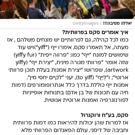
/
יאללה מסיבה!!!
GettyImages
איך אומרים סקס בפרוותית?
כמו לכל קהילה, גם לפרוותיים יש מונחים משלהם , אז
מעתה, אל תאמרו סקס, אימרו ייף ("yiff")ויש עוד
שימושים למונח "ייף" כמו: "פרווה יִיפִית" (yiffy fur)
שזה אומר "פרוותי מגורה מינית, "יצירת ייף" (yiffy
artwork), שפרושו "יצירת אמנות בעלת תוכן פרוותי
ארוטי"; ו"לְיַיֵּף" (to yiff), יעני "לקיים יחסי מין".
אמנות ייף כוללת בדרך כלל אנתרופומורפים (דמות
חיה עם תכונות של בן אדם) בתנוחות אופייניות
לפורנוגרפיה ואמנות ארוטית אנושית.
סקס, בע"ח ורוקנרול
אז למרות שהן יכולות להיראות כמו דמות פרוותית
וחביבה של דיסני, עולם הפאנדום הפרוותי מלא