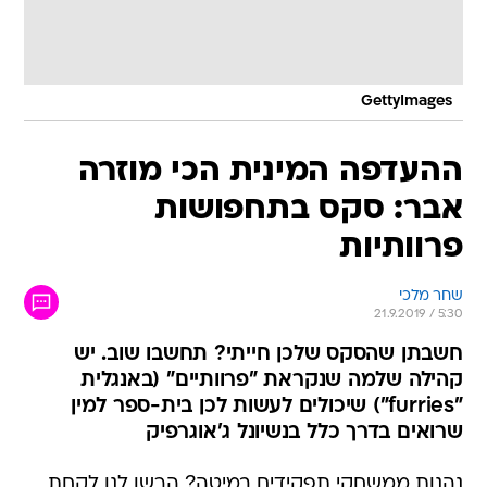
GettyImages
ההעדפה המינית הכי מוזרה
אבר: סקס בתחפושות
פרוותיות
שחר מלכי
21.9.2019 / 5:30
חשבתן שהסקס שלכן חייתי? תחשבו שוב. יש
קהילה שלמה שנקראת "פרוותיים" (באנגלית
"furries") שיכולים לעשות לכן בית-ספר למין
שרואים בדרך כלל בנשיונל ג'אוגרפיק
נהנות ממשחקי תפקידים במיטה? הרשו לנו לקחת