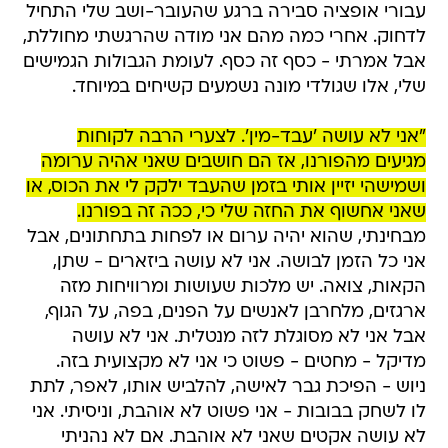
עבורי אופציה סבירה ברגע שהעובר-ושב שלי התחיל
לדחוק. אחרי כמה מהם אני מודה שהרגשתי מחוללת,
אבל אמרתי - כסף זה כסף. לעומת הגבולות הגמישים
שלי, אלו שגולדי מונה נשמעים קשיחים במיוחד.
"אני לא עושה 'עבד-מין'. לצערי הרבה לקוחות
מגיעים מהפורנו, אז הם חושבים שאני אהיה ערומה
ושמישהי יזיין אותי בזמן שהעבד ילקק לי את הכוס, או
שאני אחשוף את החזה שלי כי, ככה זה בפורנו.
מבחינתי, שהוא יהיה ערום או לפחות בתחתונים, אבל
אני כל הזמן לבושה. אני לא עושה ביזארים - שתן,
הקאות, צואה. יש מלכות שעושות ומרוויחות מזה
ארגזים, מלחרבן לאנשים על הפנים, בפה, על הגוף,
אבל אני לא מסוגלת לזה מנטלית. אני לא עושה
מדיקל - מחטים - פשוט כי אני לא מקצועית בזה.
ניוש - הפיכת גבר לאישה, להלביש אותו, לאפר, לתת
לו לשחק בבובות - אני פשוט לא אוהבת, וניסיתי. אני
לא עושה אקטים שאני לא אוהבת. אם לא נהניתי