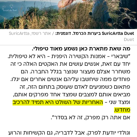
/
SuricArtta Duet ביערות הכרמל. דוגמנית:
אתר רשמי, SuricArtta
Duet
מה שאת מתארת כאן נשמע מאוד טיפולי.
"שיבארי - אמנות הקשירה היפנית - היא לא טיפולית.
יחד עם זאת, אנשים עושים את האקטים האלה כי זה
משחרר אצלם מעצור שנוצר בגלל החברה. הם
פוחדים ממה שיחשבו עליהם אנשים אחרים אם יגלו.
פתאום כשמגיעים לאדם שעוסק בתחום הזה, זה
מביאים אותם למצבים שמצד אחד מפרקים אותם,
ומצד שני -
האחריות של השולט היא תמיד להרכיב
מחדש.
אם אתה רק מפרק, זה לא בסדר".
וגולדי יודעת לפרק. אבל לדבריה, גם הקשיחות והרוע