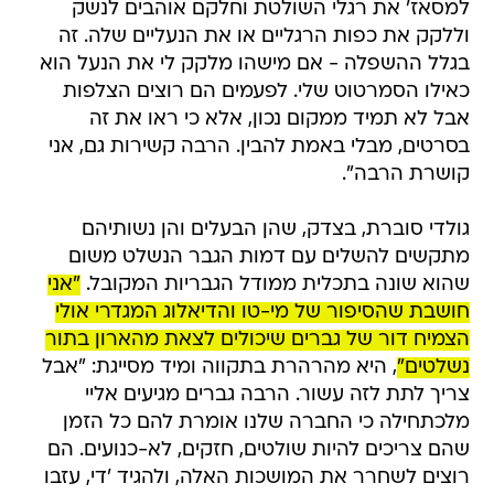
למסאז' את רגלי השולטת וחלקם אוהבים לנשק
וללקק את כפות הרגליים או את הנעליים שלה. זה
בגלל ההשפלה - אם מישהו מלקק לי את הנעל הוא
כאילו הסמרטוט שלי. לפעמים הם רוצים הצלפות
אבל לא תמיד ממקום נכון, אלא כי ראו את זה
בסרטים, מבלי באמת להבין. הרבה קשירות גם, אני
קושרת הרבה".
גולדי סוברת, בצדק, שהן הבעלים והן נשותיהם
מתקשים להשלים עם דמות הגבר הנשלט משום
שהוא שונה בתכלית ממודל הגבריות המקובל.
"אני
חושבת שהסיפור של מי-טו והדיאלוג המגדרי אולי
הצמיח דור של גברים שיכולים לצאת מהארון בתור
נשלטים"
, היא מהרהרת בתקווה ומיד מסייגת: "אבל
צריך לתת לזה עשור. הרבה גברים מגיעים אליי
מלכתחילה כי החברה שלנו אומרת להם כל הזמן
שהם צריכים להיות שולטים, חזקים, לא-כנועים. הם
רוצים לשחרר את המושכות האלה, ולהגיד 'די, עזבו