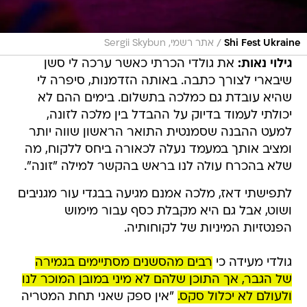
/
Shi Fest Ukraine
אתר רשמי, Sergii Skybun
גילוי נאות:
את גולדי הכרתי כאשר ערכה לי סשן
שיבארי לצורך כתבה. באותה הזדמנות, סיפרה לי
שהיא עובדת גם כמלכה בתשלום. בימים ההם לא
יכולתי לעמוד בדיוק על ההבדל בין מלכה לזונה,
למעט ההבנה שסמנטית התואר הראשון שווה יותר
ומציב אותך במעמד נעלה לכאורה ביחס ללקוח, מה
שלא בהכרח עולה לנו בראש בהקשר למילה "זונה".
לתפישתי דאז, מלכה אמנם מגיעה בבגדי עור מגניבים
ושוט, אבל גם היא מקבלת כסף עבור מימוש
הפנטזיות המיניות של לקוחותיה.
גולדי מעידה כי
רבים מהסשנים מסתיימים בגמירה
של הגבר, אך התוכן שלהם לא מיני במובן המוכר לנו
ולעולם לא יכלול סקס.
"אין ספק שאני תחת המטריה