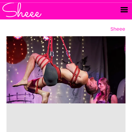
Sheee