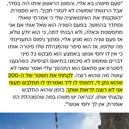
"פעם מישהו בא אליי, והסשן הראשון איתו היה בסדר,
אבל הרגשתי שמשהו לא לגמרי תקין", היא מספרת.
"השקטתי את האינטואיציה שלי כי אמרתי שאולי
נסתדר בהמשך. בפעם השניה הוא שאל אותי אם אני
מתפשטת וכאלה, ולא הבנתי למה, כי הוא יודע שלא.
אז פעם שניה הוא מגיע אליי, ומתוך נימוס התעניינתי
מה שלומו, אז הוא סיפר שהמנהלת שלו פיטרה אותו
כי אין לו יחסי אנוש. באמצע הוא מבקש כל מיני
דברים שממש לא סיכמנו בתיאום הציפיות. כשהגענו
לסטרפ און פתאום הוא התהפך עליי ואמר שאני לא
עושה מה שהוא רוצה.
לקחתי את השטר של ה-200
שהוא נתן לי, דחפתי לו ליד ואמרתי לו תתלבש תעוף
אני לא רוצה לראות אותך.
בזמן שהוא התלבש
עקצתי אותו, 'כנראה יש משהו במה שהמנהלת הזו
אומרת, אין לך יחסי אנוש'".