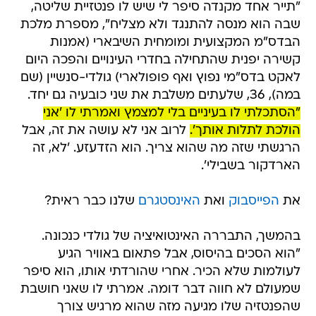
"תייר אחד מקנדה סיפר לי שיש לו פנטזיית שליטה,
שבה הוא מנסה להתנגד ולא מצליח", מספרת מלכת
הבדס"מ המקצועית ומומחית השיבארי (אמנות
קשירה יפנית שהתחילה בחדרי העינויים והפכה היום
לאקט בדס"מי נפוץ ואף פופולארי) גולדי-סנשיין (שם
במה), 36, שלעתים משלבת את שני כובעיה גם יחד.
"הסתכלתי לו בעיניים בלי למצמץ ואמרתי לו 'אני
הולכת לתלות אותך'.
לרוב אני לא עושה את זה, אבל
הרגשתי שזה מה שהוא צריך. הוא הזדעזע. 'לא, זה
הארדקור בשבילי'.
את
הפייסבוק
ואת
האינסטגרם
שלנו כבר ראית?
בהמשך, התבררה האינטואיציה של גולדי כנכונה.
"הוא הסכים בהיסוס, אבל פתאום באוויר הגיע
לעולמות שלא הכיר. אחרי שהורדתי אותו, הוא סיפר
שמעולם לא חווה דבר דומה. אמרתי לו שאני חושבת
שהפנטזיה שלו מגיעה מזה שהוא מרגיש צורך