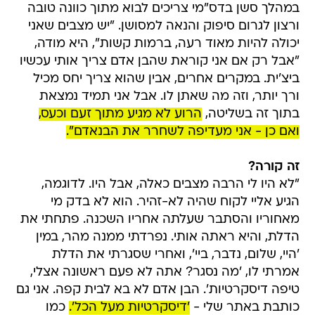
במהלך סשן בדס"מי צריכים לבוא מתוך כוונה טובה
ורצון לגרום סיפוק והנאה למסושן. "יש מצבים שאני
יכולה להיות מאוד רעה, ברמות קשות", היא מודה,
"אבל רק אם אני קוראת שהבן אדם צריך אותי עכשיו
ביצ'ית. במקרים אחרים, אבין שהוא צריך יחס מכיל
ורך יותר, וזה מה שאתן לו. אבל אני תמיד נמצאת
בתוך זה בשליטה,
הרוע לא מגיע מתוך זעם וכעס,
ואם כן - אני מעדיפה לשחרר את הבנאדם".
זה קורה?
"לא היו לי הרבה מצבים כאלה, אבל היו. לדוגמה,
הגיע אליי לקוח שהיה לא-זהיר. הוא לא בדק מי
מאחוריו והסתבר שעלתה אחריו השכנה. פתחתי את
הדלת, והיא ראתה אותי. נפרדתי ממנה מהר, במין
'היי, שלום, נדבר, ביי', ואחרי שסגרתי את הדלת
אמרתי לו, 'מה נסגר? אתה לא פעם ראשונה אצלי,
טיפה דיסקרטיות'. הבן אדם לא בא לבית קפה. אני גם
כותבת באתר שלי -
'דיסקרטיות מעל הכל'.
כמו