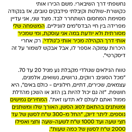
נחשפתי דרך השיבארי. משם הכירו אותי
כקושרת-שולטת וקיבלתי פידבקים טובים, אז בנקודה
מסוימת המחסום השתחרר לבד. מצד שני, אני עדיין
מפרידה בין חיי הבדס"מים לווניליים.
המשפחה שלי
מסורתית ולא יודעת במה אני עוסקת, ומי שמכיר
אותי דרך הקהילה מכיר אותי כ'גולדי'.
רק אחרי
היכרות עמוקה אספר לו, אבל אבקש לשמור על זה
דיסקרטי".
טווח הגילאים שגולדי מקבלת נע מגיל 20 עד 70.
"מכל הסוגים: רווקים, גרושים, נשואים, אלמנים,
עצמאים, שכירים, דתיים, חילוניים - כולם באים", היא
חושפת. "זה גם יכול להיות בן הזוג או השכן מהדלת
ממול ואתם לעולם לא תדעו זאת".
המחירים גמישים
ומשתנים בהתאם לסוג הסשן, האורך שלו ומשתנים
נוספים. ליתר דיוק, "החל מ-300 ש"ח לסשן של עד
חצי שעה ועד 1000 ש"ח לשעה-שעה
וחצי ואפילו
2000 ש"ח לסשן של כמה שעות".