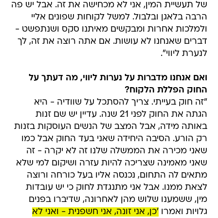
של תעשיית המין, אני לא מכחישה את זה. אבל יש פה
הרבה בלאגן ובלבול. למשל לקוחות שפונים אליי
ולמלכות אחרות ומבקשים מאיתנו סקס ושנתפשט -
דברים שאנחנו לא עושות. אם אתה רוצה את זה, לך
לנערת ליווי".
ואם אנחנו מדברות על נערות ליווי, מה דעתך על
החוק הפללת הלקוח?
"זה חוק בעייתי. צריך להסתכל על שוודיה - היא
הגתה את החוק לפני 21 שנה. עדיין יש שם זנות
באותה מידה, אבל המצב של הנשים העוסקות בזנות
רק הורע. הסיבה היחידה שאני בעד החוק אבל כמו
שאני מכירה את הממשלה שלנו זה לא יקרה - זה
שאני מאמינה שצריכה להיות עזרה ושיקום למי שלא
מתאים לה התחום, נכנסה אליו בעל כורחה ורוצה
לצאת ממנו. אבל אני מתנגדת לחוק כי יש עובדות
מין, ששמענו שלוש מהן לאחרונה, שדיברו בפנים
גלויות ואמרו
'כן, אני זונה, אני חשפנית - ואני לא