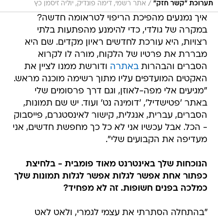
/
תערוכת "קשר חזק"
אתר רשמי, דימה פונדיק, יוליה זיסמן כץ
איך נמנעים מהפיכת הריפוי לטראומה חדשה?
במקרה של גולדי, כדי להימנע מהפתעות בלתי
רצויות, היא עורכת לחדשים ראיון מקדים. שם היא
מבררת את פרטיו של הלקוח, מורה לו לקרוא
הסברים והבהרות
באתרה
ודורשת ממנו לציין את
האקטים המועדפים עליו מתוך רשימה מוכנה מראש.
"מגיעים אלי מפה-לאוזן, וגם דרך פרסומים שלי
באתר 'פטישדיל', 'דומינה נט' ועוד. יש שם תמונות,
הסברים, עברית, אנגלית, קישור לאינסטגרם, פייסבוק
- הכל. אבל עכשיו אני לא כל כך מחפשת חדשים, אני
מעדיפה את הקבועים שלי".
הנוכחות שלך באינטרנט מאוד פומבית - בלחיצת
כפתור אחת אפשר לגלות אפשר לגלות תמונות שלך
כמלכה בפנים חשופות. זה לא מפחיד?
"בהתחלה הסתרתי את עצמי לגמרי, ולאט לאט