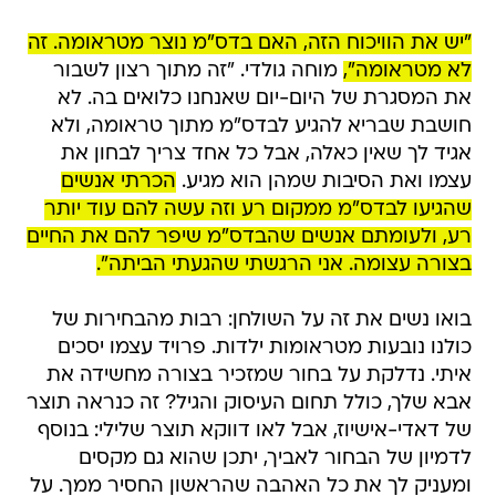
"יש את הוויכוח הזה, האם בדס"מ נוצר מטראומה. זה
לא מטראומה",
מוחה גולדי. "זה מתוך רצון לשבור
את המסגרת של היום-יום שאנחנו כלואים בה. לא
חושבת שבריא להגיע לבדס"מ מתוך טראומה, ולא
אגיד לך שאין כאלה, אבל כל אחד צריך לבחון את
עצמו ואת הסיבות שמהן הוא מגיע.
הכרתי אנשים
שהגיעו לבדס"מ ממקום רע וזה עשה להם עוד יותר
רע, ולעומתם אנשים שהבדס"מ שיפר להם את החיים
בצורה עצומה. אני הרגשתי שהגעתי הביתה".
בואו נשים את זה על השולחן: רבות מהבחירות של
כולנו נובעות מטראומות ילדות. פרויד עצמו יסכים
איתי. נדלקת על בחור שמזכיר בצורה מחשידה את
אבא שלך, כולל תחום העיסוק והגיל? זה כנראה תוצר
של דאדי-אישיוז, אבל לאו דווקא תוצר שלילי: בנוסף
לדמיון של הבחור לאביך, יתכן שהוא גם מקסים
ומעניק לך את כל האהבה שהראשון החסיר ממך. על