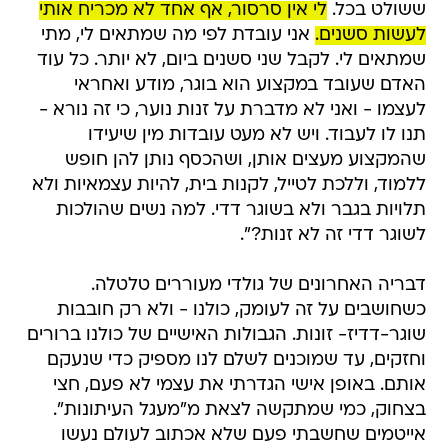
ששולט בכל.
לי אין סרסור, אף אחד לא מכריח אותי
לעשות סשנים.
אני עובדת לפי מה שמתאים לי, מתי
שמתאים לי. לקבל שני סשנים ביום, לא יותר. כל עוד
האדם שעובד במקצוע הוא בוגר, מודע ואחראי
לעצמו - ואני לא מדברת על זנות נוער, כי זה נורא -
תנו לו לעבוד. ויש לא מעט עובדות מין שיעידו
שהמקצוע מעצים אותן, ושהכסף נותן להן חופש
ללמוד, וללכת לטייל, לקנות בית, להיות עצמאיות ולא
תלויות בגבר ולא בשוגר דדי. למה נשים שהולכות
לשוגר דדי זה לא זנות?".
דבריה האחרונים של גולדי מעוררים טלטלה.
כשחושבים על זה לעומק, כולנו - ולא רק חובבות
שוגר-דדיז- זונות. הגבולות האישיים של כולנו ברורים
וחזקים, עד שמוכנים לשלם לנו מספיק כדי שנעקם
אותם. באופן אישי הגדרתי את עצמי לא פעם, חצי
בצחוק, כמי שמתקשה לצאת מ"מעגל העיתונות".
אייטמים שחשבתי פעם שלא אכתוב לעולם נעשו