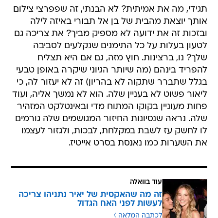
תגידי, מה את אמיתית? לא הבנתי, זה שפפרצי צילום
אותך יוצאת מהבית של בן אל תבורי באיזה לילה
ובזכות זה את ידועה לא מספיק מביך? את צריכה גם
לטעון בעלות על כל התימנים שנקלעים לסביבה
שלך? נו, ברצינות. חוץ מזה, גם אם היא תצליח
להפריד בינהם (מה שיותר הגיוני שיקרה באופן טבעי
בגלל שתברר שתקוה לא בהריון) זה לא יעזור לה, כי
ליאור פשוט לא בעניין שלה. הוא לא נמשך אליה, ועוד
פחות מעוניין בקוקו המתוח מדי ובאינטלקט המזהיר
שלה. נראה שנסיונות החיזור המגושמים שלה גורמים
לו לחשק עז לשבת במקלחת, לבכות, ולגזור לעצמו
את השערות כמו נאנסת בסרט אייטיז.
עוד בוואלה
זה מה שהאקסית של יאיר נתניהו צריכה
לעשות לפני האח הגדול
לכתבה המלאה