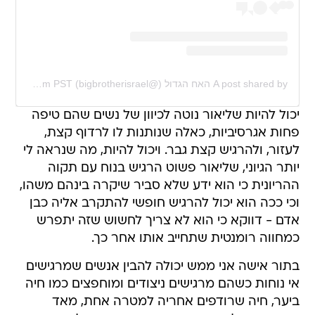
A post shared by האח הגדול (@bigbrotherisrael)
on
Jan 1, 2020 at 11:36am PST
יכול להיות שליאור נוטה לכיוון של נשים שהם טיפה
פחות אגרסיביות, כאלה שנותנות לו לרדוף קצת,
לעזור, ולהרגיש קצת גבר. ויכול להיות, מה שנראה לי
יותר הגיוני, שליאור פשוט הרגיש בנוח עם תקוה
ההריונית כי הוא ידע שלא סביר שיקרה בינהם משהו,
וכי ככה הוא יכול להרגיש חופשי להתקרב אליה כבן
אדם - דווקא כי הוא לא צריך לחשוש שזה יתפרש
כמחווה רומנטית שתחייב אותו אחר כך.
בתור אישה אני ממש יכולה להבין אנשים שמרגישים
אי נוחות כשהם מרגישים ניצודים ומוחפצים כמו חיה
ביער, חיה שרודפים אחריה למטרה אחת, מאד