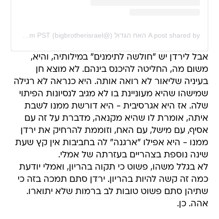
A post shared by האח הגדול (@bigbrotherisrael)
on
Jan 3, 2020 at 2:34pm PST
אבל לירדן יש "חולשה לתימנים" במילותיה, והיא,
משום מה, החליטה להיכנס בינהם. לא מוצא חן
בעיניה שליאור לא רואה אותה. היא כנראה לא רגילה
שמישהו שהיא מעוניינת בו לא מגיב לנסיונות הפיתוי
שלה. אז היא אגרסיבית - היא דורשת ממנו לשבת
איתה, אומרת לו שהיא מקנאה, מדברת על זה עם
אסיף, עם מישל, עם האח, וזוממת להרחיק את ירדן
ממנו - היא אפילו "ארגנה" לה בחביבות אין קץ שעת
שינה נוספת בצהריים בעזרתה של אמלי.
לא בגלל משהו, פשוט כי תקוה בהריון, ואמלי יודעת
כמה זה קשה להיות בהריון. ירדן סתם תמכה בזה כי
שתיהן סתם פשוט טובות לב ברמות שלא יתוארו.
אהה. כן.