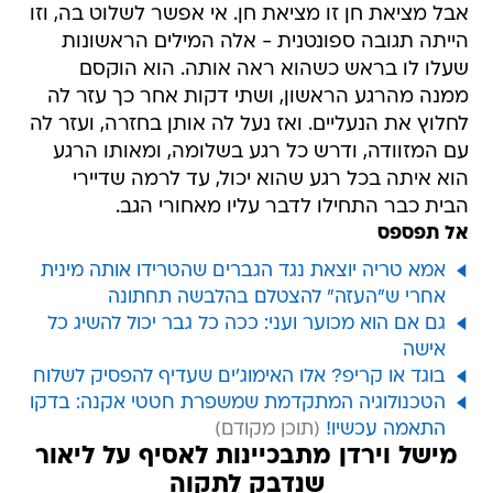
אבל מציאת חן זו מציאת חן. אי אפשר לשלוט בה, וזו
הייתה תגובה ספונטנית - אלה המילים הראשונות
שעלו לו בראש כשהוא ראה אותה. הוא הוקסם
ממנה מהרגע הראשון, ושתי דקות אחר כך עזר לה
לחלוץ את הנעליים. ואז נעל לה אותן בחזרה, ועזר לה
עם המזוודה, ודרש כל רגע בשלומה, ומאותו הרגע
הוא איתה בכל רגע שהוא יכול, עד לרמה שדיירי
הבית כבר התחילו לדבר עליו מאחורי הגב.
אל תפספס
אמא טריה יוצאת נגד הגברים שהטרידו אותה מינית
אחרי ש"העזה" להצטלם בהלבשה תחתונה
גם אם הוא מכוער ועני: ככה כל גבר יכול להשיג כל
אישה
בוגד או קריפ? אלו האימוג'ים שעדיף להפסיק לשלוח
הטכנולוגיה המתקדמת שמשפרת חטטי אקנה: בדקו
התאמה עכשיו!
מישל וירדן מתבכיינות לאסיף על ליאור
שנדבק לתקוה