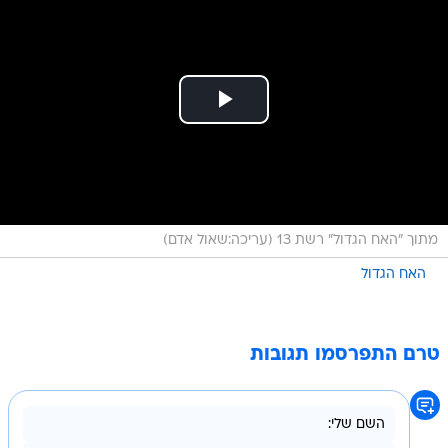
מתוך ״האח הגדול״ רשת 13 (עריכה:שאול אדם)
האח הגדול
טרם התפרסמו תגובות