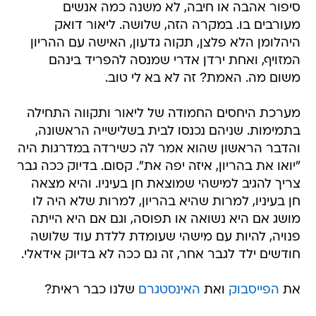
סיפור אהבה או חיבה, לא משנה כמה אנשים
מעורבים בו. במקרה הזה, שלושה. ליאור דואק
היהלומן הלא פלצן, תקוה גדעון, האישה עם ההריון
המזויף, ואחת ירדן אדרי שמנסה להפריד בינהם
משום מה. האמת? זה לא בא לי טוב.
מערכת היחסים החמודה של ליאור ותקווה התחילה
בתמימות. שניהם נכנסו לבית בשלישייה הראשונה,
והדבר הראשון שהוא אמר לה כשירדה במדרגות היה
"יואו את בהריון, איזה יפה את". קסום. בדיוק ככה גבר
צריך להגיב למישהי שמוצאת חן בעיניו. והיא מצאה
חן בעיניו, למרות שהיא בהריון, למרות שלא היה לו
מושג אם היא נשואה או תפוסה, וגם אם היא הייתה
פנויה, להיות עם מישהי שעומדת ללדת עוד שלושה
חודשים ילד לגבר אחר, זה גם ככה לא בדיוק אידאלי.
את
הפייסבוק
ואת
האינסטגרם
שלנו כבר ראית?