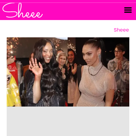
Sheee