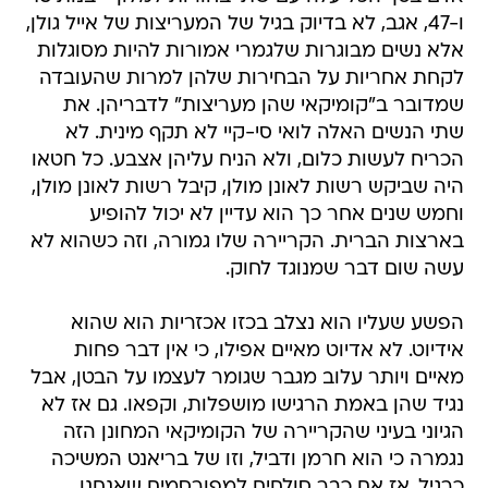
ו-47, אגב, לא בדיוק בגיל של המעריצות של אייל גולן,
אלא נשים מבוגרות שלגמרי אמורות להיות מסוגלות
לקחת אחריות על הבחירות שלהן למרות שהעובדה
שמדובר ב"קומיקאי שהן מעריצות" לדבריהן. את
שתי הנשים האלה לואי סי-קיי לא תקף מינית. לא
הכריח לעשות כלום, ולא הניח עליהן אצבע. כל חטאו
היה שביקש רשות לאונן מולן, קיבל רשות לאונן מולן,
וחמש שנים אחר כך הוא עדיין לא יכול להופיע
בארצות הברית. הקריירה שלו גמורה, וזה כשהוא לא
עשה שום דבר שמנוגד לחוק.
הפשע שעליו הוא נצלב בכזו אכזריות הוא שהוא
אידיוט. לא אדיוט מאיים אפילו, כי אין דבר פחות
מאיים ויותר עלוב מגבר שגומר לעצמו על הבטן, אבל
נגיד שהן באמת הרגישו מושפלות, וקפאו. גם אז לא
הגיוני בעיני שהקריירה של הקומיקאי המחונן הזה
נגמרה כי הוא חרמן ודביל, וזו של בריאנט המשיכה
כרגיל. אז אם כבר סולחים למפורסמים שאנחנו