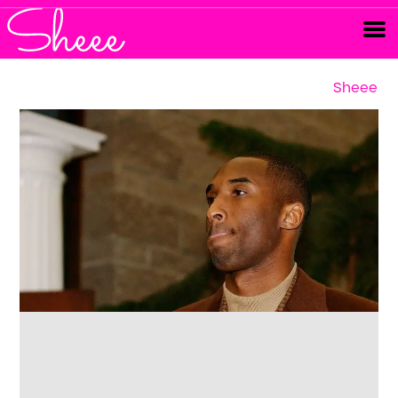
Sheee