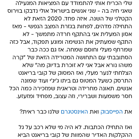
שלי הכריח אותי להתמודד עם המציאות המגעילה
שאני חיה בה - שני אנשים בישראל אולי נדבקו בוירוס
הקטלני של השנה. איזה פחד. 2020 הזאת לא
התחילה מדהים, לפחות בגזרת המצב הנפשי - מאז
אסון המעלית אני בהתקף חרדה מתמשך - לא
התקף שמעתיק את הנשימה ומונע תפקוד, אבל כזה
שמרחף מעלי וחוסם שמחה. אז גם ככה כבר
הסתובבתי עם התחושה המטרידה הזאת של "קרה
משהו נורא אבל אני לא זוכרת בדיוק מה" שלא
הצלחתי לנער מעלי, ואז המסוק של קובי בריאנט
התרסק כשעל המטוס גם ביתו ג'יג'י ועוד שמונה
אנשים. תאונה מחרידה וטראגית שמזכירה כמה הכל
חסר משמעות ושברירי, וזה עצוב, מפחיד ומזעזע.
את
הפייסבוק
ואת
האינסטגרם
שלנו כבר ראית?
ואז התחילו הכתבות. לא היה מי שלא רכב על גל
ההקלקות האדיר שהמוות של קובי בריאנט הביא