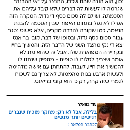
נכון, הוא הודה שהם שכבו, התנצל על "אי ההבנה"
שגרמה לו לעשות לה דברים שלא קיבל עליהם את
הסכמתה, ושילם לה סכום כסף די גדול. המקרה הזה
אפילו לא נפל בתחום האפור שבין הסכמה להבנת
הנאמר, כמו שקורה להרבה מקרים, אלא פשוט נסגר
עבור סכום כסף גדול, ובסופו של דבר, קובי בריאנט
יצא די נקי מהצד השני של הדבר הזה, והמשיך בחייו
ובקריירה המפוארת שלו. אבל זה שהוא מת לא
אומר שצריך לסלוח לו סופית - מספיק שנתנו לו
להמשיך את חייו, לעבוד, להתחתן עם אישה מדהימה
ולעשות ארבע בנות מהממות. לא צריך גם לשכוח
לגמרי שזה קרה, רק כי הוא קובי בריאנט.
עוד בוואלה
בלילה, אבל לא רק: מחקר מוכיח שגברים
רגישים יותר מנשים
לכתבה המלאה