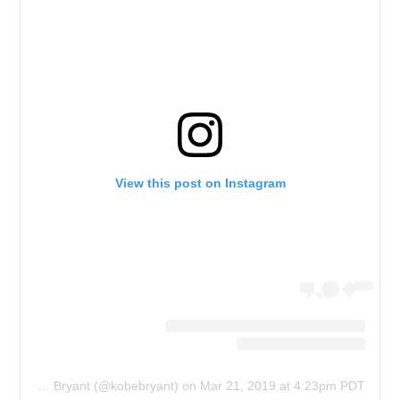
View this post on Instagram
A post shared by Kobe Bryant (@kobebryant)
on
Mar 21, 2019 at 4:23pm PDT