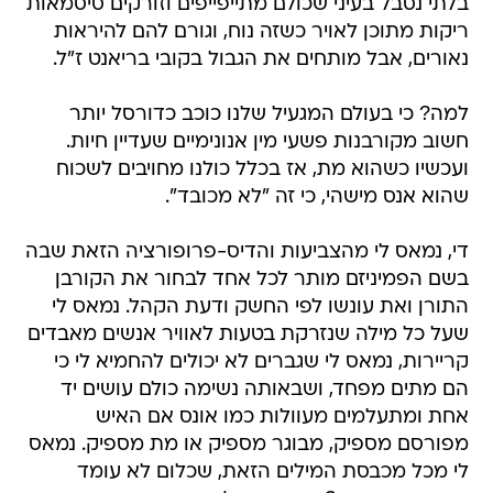
בלתי נסבל בעיני שכולם מתייפייפים וזורקים סיסמאות
ריקות מתוכן לאויר כשזה נוח, וגורם להם להיראות
נאורים, אבל מותחים את הגבול בקובי בריאנט ז"ל.
למה? כי בעולם המגעיל שלנו כוכב כדורסל יותר
חשוב מקורבנות פשעי מין אנונימיים שעדיין חיות.
ועכשיו כשהוא מת, אז בכלל כולנו מחויבים לשכוח
שהוא אנס מישהי, כי זה "לא מכובד".
די, נמאס לי מהצביעות והדיס-פרופורציה הזאת שבה
בשם הפמיניזם מותר לכל אחד לבחור את הקורבן
התורן ואת עונשו לפי החשק ודעת הקהל. נמאס לי
שעל כל מילה שנזרקת בטעות לאוויר אנשים מאבדים
קריירות, נמאס לי שגברים לא יכולים להחמיא לי כי
הם מתים מפחד, ושבאותה נשימה כולם עושים יד
אחת ומתעלמים מעוולות כמו אונס אם האיש
מפורסם מספיק, מבוגר מספיק או מת מספיק. נמאס
לי מכל מכבסת המילים הזאת, שכלום לא עומד