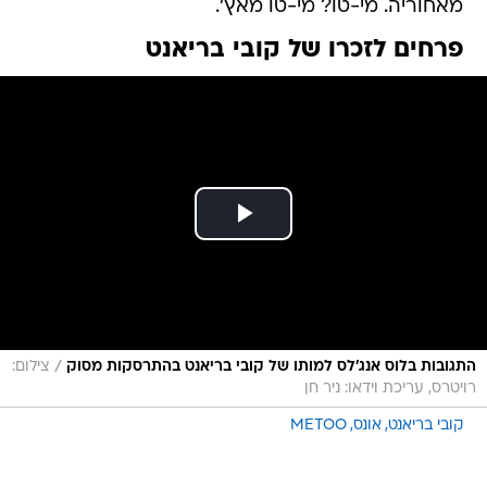
מאחוריה. מי-טו? מי-טו מאץ'.
פרחים לזכרו של קובי בריאנט
/
התגובות בלוס אנג'לס למותו של קובי בריאנט בהתרסקות מסוק
צילום:
רויטרס, עריכת וידאו: ניר חן
קובי בריאנט
אונס
METOO