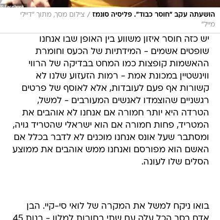
/
הושעתה עקב "חוסר כבוד". פליסיה סונמז
צילום מסך, מתוך "דיילי
מייל"
יש כזה חוסר איזון משווע בין האופן שבו אנחנו
שופטים אשמים - המידתיות של הכעס וחומרת
ההאשמות קופצות כמו המחט בבדיקה של הרווי
ווינשטיין במכונת אמת - רמות הזעזוע שלנו לא
קשורות אף פעם לעובדות, אלא לאוסף של פרטים
רגשניים שהוצמדו לאנשים המעורבים - למשל,
הטרדה היא יותר חמורה אם אנחנו לא אוהבים את
המטריד, פחות חמורה אם הוא ישראלי שהטריד גויה,
ומסתבר שעל אונס אנחנו מוכנים לא לדבר בכלל אם
האשם הוא מפורסם ואנחנו ממש אוהבים את ממוצע
הסלים שלו לעונה.
בואו ניקח למשל את המקרה של לואי סי-קיי. הבן
אדם בסך הכל עלה עם שתי בחורות למלון - בנות 45