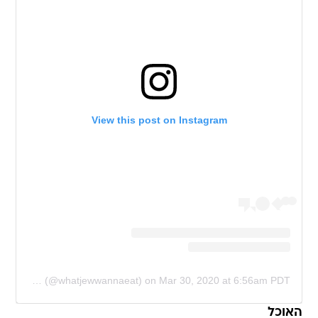
View this post on Instagram
A post shared by Amy Kritzer ? Jewish Food (@whatjewwannaeat)
on
Mar 30, 2020 at 6:56am PDT
האוכל