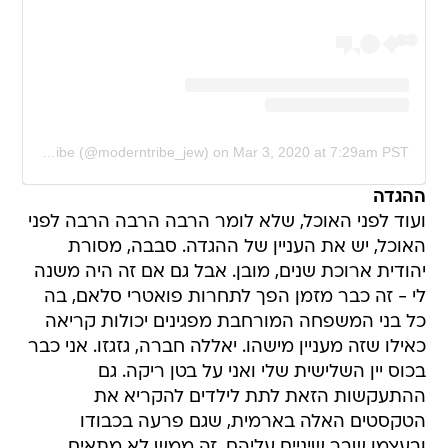
A post shared by ModernTribe (@moderntribe_jew)
on
Mar 3, 2020 at 7:29am PST
ההגדה
ועוד לפני האוכל, שלא לומר הרבה הרבה הרבה לפני
האוכל, יש את העניין של ההגדה. סבבה, מסורת
יהודית ארוכת שנים, מובן. אבל גם אם זה היה משנה
לי - זה כבר מזמן הפך לתחרות פואטרי סלאם, בה
כל בני המשפחה המורחבת מפגינים יכולות קריאה
כאילו שזה מעניין מישהו. יאללה חברה, גזגזו. אני כבר
בכוס יין השלישית שלי ואני על בטן ריקה. גם
ההתעקשות הזאת לתת לילדים להקריא את
הטקסטים האלה בארמית, שגם פרעה בכבודו
ובעצמו שבר שיניים עליהם, זה ממש לא מתאים.