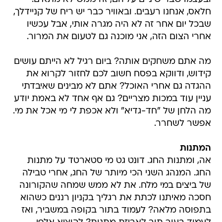
חלאס, אנחנו רעבים. ובאוויר כבר יש ריח של קניידלך,
שבכל יום אחר זה לא היה מגרה אותי, אבל עכשיו
אחרי הצום הזה, אני מוכנה גם לטעום את המרור.
מה אתם משחקים אותה? ביום רגיל לא הייתם עושים
קידוש, ודווקא בפסח חשוב לכם לחזור לקרוא את
ההגדה גם אחרי האוכל? אתם לא מבינים שאיבדתי
עניין עוד במכות מצריים? גם אף אחד לא באמת יודע
מה הלחן של "חד-גדיא" ולא אכפת לי מי אכל את מי.
אפשר לשחרר.
המתנות
אה, ומתנות החג. דונט גט מי סטארטד על מתנות
החג. המנהג השני הכי מיותר של החג, אחרי טבילה
של ביצים במי מלח. את לא ממש שמחה שהקורונה
חסכה מאיתנו לכתת את רגליך בקניון רננים כשהוא
בתפוסה מלאה? לעמוד בתור בקופה במשביר, ואז