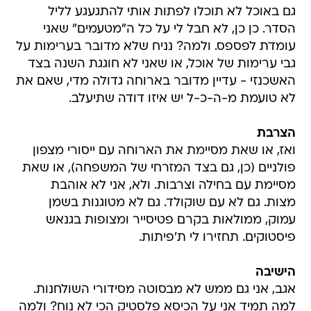
גם באוכל לא תוכלו לפתות אותי להתגעגע לליל
הסדר. כן כן, לא חבל לי על כל ה"מטעמים" שאני
עומדת לפספס. ולמה? נניח שלא מדובר בערימות על
גבי ערימות של אוכל, או שאני לא חוגגת השנה בצד
האשכנזי - עדיין מדובר בארוחה גדולה מדי, שאם את
לא טועמת מ-ה-כ-ל יש איזו דודה שתיעלב.
הצרבת
ואז, או שאת מסיימת את הארוחה עם ייסורי מצפון
פולניים (כן, גם בצד המזרחי של המשפחה), או שאת
מסיימת עם בחילה וצרבות. ולא, אני לא אוהבת
מצות. גם לא עם שוקולד. גם לא מטוגנות בשמן
עמוק, ממולאות בקרם פטיסייר ומצופות בגנאש
פיסטוקים. תחזירו לי ת'פיתות.
הישיבה
אגב, אני גם ממש לא מבסוטה מסידורי השולחנות.
למה תמיד אני על הכיסא פלסטיק הכי לא נוח? ולמה