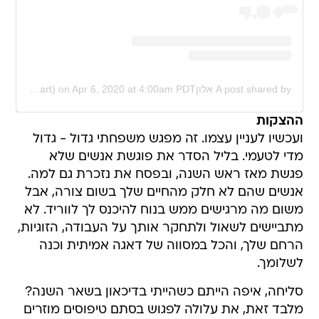
Apr 6, 2020 at 4:00am PDT
on
A post shared by אלון⠀⠀⠀⠀ ⠀ ⠀⠀⠀⠀⠀⠀ ⠀ ⠀⠀⠀⠀ (@alon_art)
ההצקות
ועכשיו לעניין עצמו. זה מפגש משפחתי גדול - גדול
מדי לטעמי. בליל הסדר את פוגשת אנשים שלא
פגשת מאז ראש השנה, ובפסח את נזכרת גם למה.
אנשים שהם לא חלק מהחיים שלך בשום צורה, אבל
משום מה מרגישים ממש בנוח להיכנס לך לווריד. לא
מתביישים לשאול ולתחקר אותך על העבודה, הזוגיות,
הרחם שלך, והכל במסווה של דאגה אמיתית וכנה
לשלומך.
סליחה, איפה הייתם כשהייתי בדיכאון בשאר השנה?
מלבד זאת, את עלולה לפגוש בסתם טיפוסים מוזרים