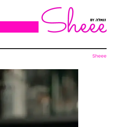
Sheee