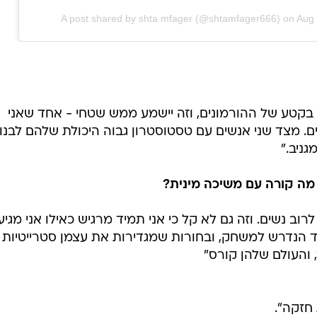
A post shared by shta mfager (@shtamfager666)
on
Aug 
 בקטע של ההורמונים, וזה יישמע ממש שטחי - אחד שאני
ים. מצד שני אנשים עם טסטוסטרון גבוה היכולת שלהם לבנו
גניב."
- מה קורה עם משיכה מינית?
רוב נשים. וזה גם לא קל כי אני תמיד מרגיש כאילו אני מגיע
וד הנדרש למשחק, ובחורות שמגדירות את עצמן סטרייטיות 
 והעולם שלהן קורס"
חזקה".