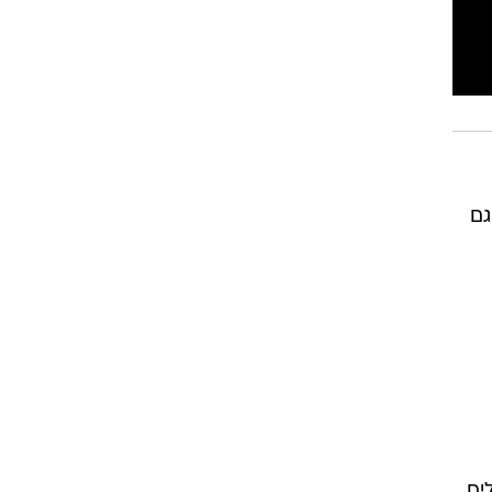
גם
יח