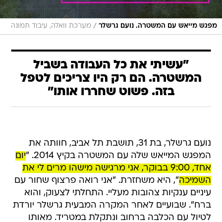
/
מפגש מייאש עם המשטרה. נועם גרשלר
מערכת וואלה, עיבוד תמונה
"עשיתי את כל העבודה בשביל
המשטרה. הם רק היו צריכים לטפל
בזה. פשוט שחררו אותו"
נועם גרשלר, בת 31, תושבת תל אביב, חוותה את
המפגש המייאש שלה עם המשטרה בקיץ 2014. "
יום
אחד, 9:00 בבוקר, אני מרגישה מישהו מרים לי את
השמיכה
", היא משחזרת. "אני רואה פרצוף שחור עם
עיניים ענקיות צהובות מעליי. התחלתי לצעוק, והוא
ברח". שבועיים לאחר המקרה המבעית גרשלר יורדת
לטיול עם הכלבה ברחוב ונתקלת במטריד. מאותו