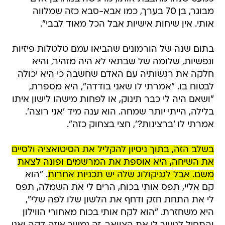
מבוגר, בן 70 בערך, כמו אבא-סבא כזה שמלווה
אותי. אין שיחות אישיות אבל הכל מאוד לבבי".
בתום שנה של הורמונים שהביאו עמם טלטלות פיזיות
ונפשיות, שלומה של שבתאי לא היה מזהיר, והיא
חלקה את רגשותיה עם האדם שחשבה כי היא יכולה
לבטוח בו. "אמרתי לו שאני בודדה", היא מספרת,
"ושאם היה לי כבר תינוק, או לפחות מישהו לישון איתו
בלילה, הייתי יותר שמחה. הוא ענה מיד 'אני רוצה'.
אמרתי לו 'ברצינות?', חצי בצחוק כזה".
בשלב הזה, בתוך ניסיון להקליל את הסיטואציה ולסיים
את השיחה, היא אוספת את המרשמים ופונה לצאת
משם. אבל לגניקולוג שלה יש תכניות אחרות
. "הוא
קם אליי, תפס אותי בכוח, הרים לי את השמלה, תפס
לי את התחת חזק ודחף את הלשון שלו לפה שלי",
היא משחזרת. "הוא לקח אותי בכוח מאחורי הווילון