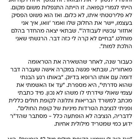
והתחיל לנשוך לי את הצוואר. זה נמשך איזה דקה ואני
הייתי לגמרי קפואה. זו הייתה התנפלות משום מקום.
לא פלירטטתי איתו, לא כלום. ואז הוא פשוט הפסיק
בעצמו, יישר את החלוק שלו ואמר 'וואו, איך אני
אחזור עכשיו לעבודה'". שבתאי יצאה מהחדר בהלם
מוחלט. "בחיים לא קרה לי כזה דבר. הרגשתי שאני
הולכת למות".
כעבור שנה, לאחר שהשאירה את הטראומה
מאחוריה, שבתאי פגשה במקרה אישה שעברה דבר
דומה עם אותו הרופא בדיוק. "באותו רגע הבנתי
שהוא סדרתי", היא מספרת. "עד אז האשמתי את
עצמי שאולי שידרתי לו משהו לא נכון. מיד כתבתי
מכתב למשרד הבריאות ותלונה לקופת חולים כללית
ופניתי לנציבת הטרדות מיניות של קופת החולים".
לדבריה, הנציבה לא הופתעה כלל - מסתבר שהד"ר
ידוע כמי שמטריד מילולית אחיות.