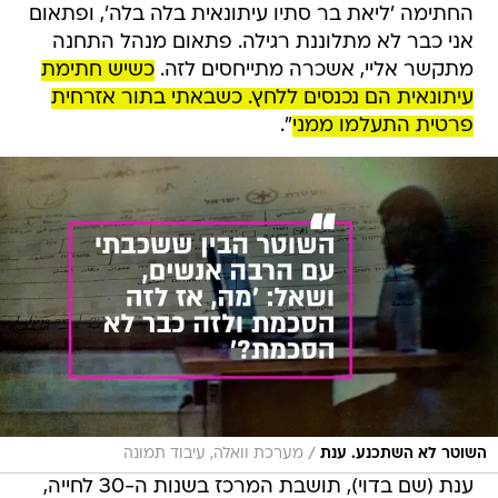
החתימה 'ליאת בר סתיו עיתונאית בלה בלה', ופתאום
אני כבר לא מתלוננת רגילה. פתאום מנהל התחנה
מתקשר אליי, אשכרה מתייחסים לזה.
כשיש חתימת
עיתונאית הם נכנסים ללחץ. כשבאתי בתור אזרחית
פרטית התעלמו ממני
".
/
השוטר לא השתכנע. ענת
מערכת וואלה, עיבוד תמונה
ענת (שם בדוי), תושבת המרכז בשנות ה-30 לחייה,