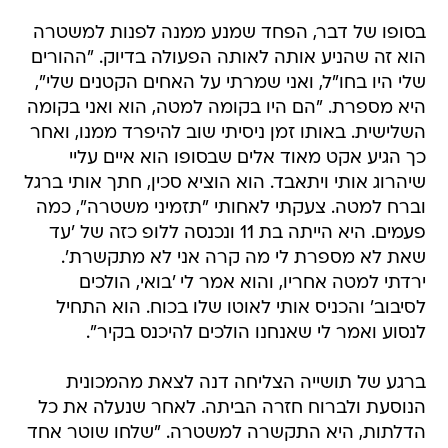
בסופו של דבר, הפחד שמנע ממנה לפנות למשטרה
הוא זה שהניע אותה לאותה הפעולה בדיוק. "ההורים
שלי היו בחו"ל, ואני שמרתי על האחים הקטנים שלי",
היא מספרת. "הם היו בקומה למטה, הוא ואני בקומה
השלישית. באותו זמן ניסיתי שוב להיפרד ממנו, ואחר
כך הגיע אקט מאוד אלים שבסופו הוא איים עליי
שיהרוג אותי ויתאבד. הוא הוציא סכין, חתך אותי ברגל
וברח למטה. צעקתי לאחותי "תזמיני משטרה", כמה
פעמים. היא הייתה בת 11 ונכנסה ללופ כזה של 'עד
שאת לא מספרת לי מה קרה אני לא מתקשרת'.
ירדתי למטה אחריו, והוא אמר לי 'בואי, הולכים
לסיבוב' והכניס אותי לאוטו שלו בכוח. הוא התחיל
לנסוע ואמר לי שאנחנו הולכים להיכנס בקיר".
ברגע של תושייה הצליחה דנה לצאת מהמכונית
הנוסעת ולברוח חזרה הביתה. לאחר שנעלה את כל
הדלתות, היא התקשרה למשטרה. "שלחו שוטר אחד