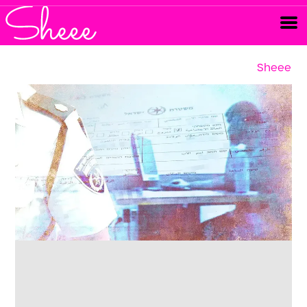
Sheee