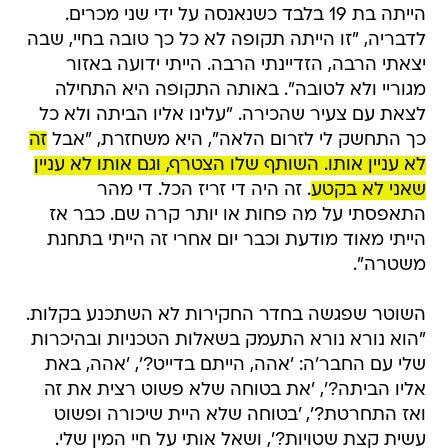
הייתה בת 19 בלבד כשנאנסה על ידי שני מכרים.
לדבריה, "זו הייתה תקופה לא כל כך טובה בחיי, שבה
יצאתי הרבה, הזדיינתי הרבה. הייתי ידועה באזור
מגוריי ולא לטובה". באותה התקופה היא התחילה
לצאת עם צעיר שהכירה. "עלינו אליו הביתה ולא כל
כך התחשק לי לזרום הלאה", היא משחזרת, "אבל
זה
לא עניין אותו. השותף שלו הצטרף, וגם אותו לא עניין
שאני לא בקטע
. זה היה די זריז הכל. די מהר
התאפסתי על מה פחות או יותר קרה שם. כבר אז
הייתי מאוד מודעת וכבר יום אחרי זה הייתי בתחנת
משטרה".
השוטר שפגשה בחדר החקירות לא השתכנע בקלות.
"הוא נורא נורא התעמק בשאלות הטכניות ובהיכרות
שלי עם החבר'ה: 'אהה, הייתם בדייט?', 'אהה, באת
אליו הביתה?', 'את בטוחה שלא פשוט רצית את זה
ואז התחרטת?', 'בטוחה שלא היית שיכורה ופשוט
עשית קצת שטויות?', ושאל אותי על חיי המין שלי.