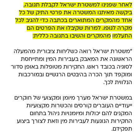
לאחר שפנינו למשטרת ישראל לקבלת תגובה,
ביקשה מאיתנו המשטרה את פרטי התיק של כל
אחד מהמקרים המתוארים בכתבה כדי להגיב לכל
מקרה לגופו. למרות שקיבלו את הפרטים הם
התעלמו
מהמקרים והשיבו בתגובה כללית:
"משטרת ישראל רואה כשליחות ציבורית מהמעלה
הראשונה את המאבק בעבירות המין ומתייחסת
לסוגיה בכובד ראש. החקירות מטופלות באופן סדור
ומוקפד תוך הכרה בהיבטים הרגשיים ובמורכבות
הנלווית לכך.
במשטרת ישראל מערך מיומן ומקצועי של חוקרים
ייעודיים העוברים קורסים והכשרות מקצועיות
המקנים להם יכולות ומיומנויות ניהול בתחום
החקירות הנוגעות לעבירות מין וזאת לצורך ביצוע
תפקידם.