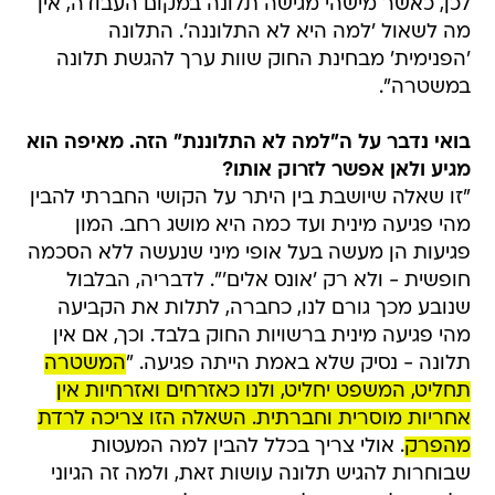
לכן, כאשר מישהי מגישה תלונה במקום העבודה, אין
מה לשאול 'למה היא לא התלוננה'. התלונה
'הפנימית' מבחינת החוק שוות ערך להגשת תלונה
במשטרה".
בואי נדבר על ה"למה לא התלוננת" הזה. מאיפה הוא
מגיע ולאן אפשר לזרוק אותו?
"זו שאלה שיושבת בין היתר על הקושי החברתי להבין
מהי פגיעה מינית ועד כמה היא מושג רחב. המון
פגיעות הן מעשה בעל אופי מיני שנעשה ללא הסכמה
חופשית - ולא רק 'אונס אלים'". לדבריה, הבלבול
שנובע מכך גורם לנו, כחברה, לתלות את הקביעה
מהי פגיעה מינית ברשויות החוק בלבד. וכך, אם אין
תלונה - נסיק שלא באמת הייתה פגיעה. "
המשטרה
תחליט, המשפט יחליט, ולנו כאזרחים ואזרחיות אין
אחריות מוסרית וחברתית. השאלה הזו צריכה לרדת
מהפרק
. אולי צריך בכלל להבין למה המעטות
שבוחרות להגיש תלונה עושות זאת, ולמה זה הגיוני