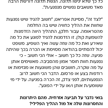
כל כך שלא יגישו תלונה. הגשת תלונה דורשת הרבה
מאד משאבים נפשיים מנפגע/ת".
"לצד זה", מסייגת אפריאט, "חשוב להגיד שיש נפגעות
שחוות את ההליך כחוויה שיש בה החלמה
מהטראומה. עבור חלקן, התהליך היווה הזדמנות
להשמעת קולן. זו הזדמנות להגיד לפוגע את כל מה
שאירע ואת כל מה שזה עשה ואיך השפיע. משפט
יכול להסתיים בהודאה מסוימת או הכרה בכך שהיתה
פגיעה. שזה כל כך חשוב - אולי הכי חשוב - כי
נפגעות חוות חוסר אמון מהסביבה. מאשימים אותן
על מה שקרה, חושבים שהן משוגעות או מגזימות או
רודפות בצע או פרסום. הדבר הכי חשוב לרוב
הנפגעות/ים, לפני צדק, זה הכרה בפגיעה. על ידי מי
ששומע/ת אותן ו/או על ידי הפוגע".
בואי נדבר על תביעה אזרחית. מהם היתרונות
והחסרונות שלה אל מול ההליך הפלילי?