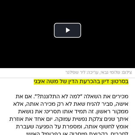
צילום: שלומי גבאי, עריכה: ליר שפילגר
בסרטון: דיון בהכרעת הדין של משה איבגי
מכירים את השאלה "למה לא התלוננת?". אם את
אישה, סביר להניח שאת לא רק מכירה אותה, אלא
ממקור ראשון. זה תמיד אותו תסריט: את נושאת
איתך שנים צלקת נפשית עמוקה. יום אחד את אוזרת
אומץ לחשוף אותה, ומספרת על הפגיעה שעברת
לחברים, בקבוצת פייסבוק או בפרופיל האישי.