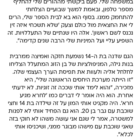
במשפחה שלי. פעם ביקשתי מההורים שלי להחליף
מספר טלפון, ובאמת למשך שבועיים הצלחתי
להתחמק ממנו. בסוף הוא בא לבית הספר שלי, הרים
לי את החצאית מול כולם וצעק 'שלא תשכחי איזה זין
נכנס לשם ראשון'. אלה היו שנתיים של התעללויות. זה
השפיע עליי ועל המיניות שלי הרבה שנים קדימה".
הגם שדנה בת ה-14 נשמעת חזקה ואמיצה ממרבית
בנות גילה, המניפולציות של בן הזוג המתעלל הצליחו
לחלחל אליה ולעוות את תפיסת הערך העצמי שלה.
"זו הייתה מערכת היחסים הראשונה שלי", היא
מזכירה, "והוא לימד אותי שככה זה זוגיות. לא ידעתי
אחרת. הוא היה אומר לי דברים כמו 'לחרא מגיע
חרא'. היה מקניט אותי המון על זה שילדה בת 14 וחצי
שוכבת עם גבר בן 20. הוא גם הפחיד אותי לא לפנות
למשטרה, אמר לי שגם אני עושה משהו לא חוקי בזה
שאני שוכבת עם מישהו מבוגר ממני, ושיכניסו אותי
לכלא".