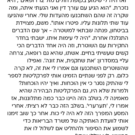
"ואז היה לי שימוע בקופת חולים מול 12 רופאים", היא
נזכרת. "הוא הגיע עם עורך דין ואני הגעתי איתה, ומה
שקרה זה שהם השתכנעו מהעדות שלי. אחרי שהגיעו
עוד שתי תלונות עליו. פיטרו אותו". משם, מצויידת
בביטחון, פנתה שבתאי למשטרה - אך שם הדברים
התגלגלו אחרת. "היה לי עימות איתו. ישבתי בחדר
החקירות עם השוטרת, וזה היה אחד הדברים הכי
קשים שעשיתי בחיים. אשתו, שהיא גם רופאה, צרחה
עליי במסדרון: 'את שחקנית, את זונה'. ואפילו
שהשוטרים השתכנעו וגם אמרו לי את זה, לא קרה
כלום. רק לפני שנתיים הזמינו אותי לפרקליטות לספר
לי שהתיק נסגר כי אין הוכחות. ואיך יהיו הוכחות?
ולמרות שלא היו, גם הפרקליטות הבהירה שהיא
מאמינה לי. בשלב הזה היינו כבר כמה מתלוננות, אז
אמרו לי, 'תערערי'. בשלב הזה כבר לא רציתי. אחרי
המסע המפרך הזה לא היה לי כוח. אחר כך שוב זימנו
אותי לוועדת האתיקה של משרד הבריאות כדי
לשמוע את הסיפור ולהחליט אם לשלול לו את