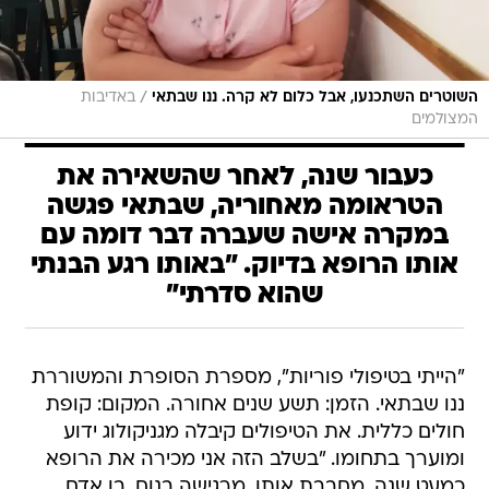
/
השוטרים השתכנעו, אבל כלום לא קרה. ננו שבתאי
באדיבות
המצולמים
כעבור שנה, לאחר שהשאירה את
הטראומה מאחוריה, שבתאי פגשה
במקרה אישה שעברה דבר דומה עם
אותו הרופא בדיוק. "באותו רגע הבנתי
שהוא סדרתי"
"הייתי בטיפולי פוריות", מספרת הסופרת והמשוררת
ננו שבתאי. הזמן: תשע שנים אחורה. המקום: קופת
חולים כללית. את הטיפולים קיבלה מגניקולוג ידוע
ומוערך בתחומו. "בשלב הזה אני מכירה את הרופא
כמעט שנה. מחבבת אותו, מרגישה בנוח. בן אדם