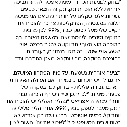
"בחוק למניעת הטרדה מינית אפשר להגיש תביעה
אזרחית ללא הוכחת נזק. נזק זה הוצאת כספים
עשרות אלפי שקלים על חוות דעת. אם אני מגישה
תלונה במשטרה, הפרקליטות צריכה להוכיח את
הקייס שלי מעל לספק סביר, 99%. לכן מרבית
התיקים נסגרים. לעומת זאת, במשפט האזרחי רף
ההוכחה הוא נמוך יותר וקשה להגיד בכמה. אולי
60%, אולי 70% - זה תלוי בנתונים, בעובדות,
בחומרת המקרה, מה שנקרא 'מאזן הסתברויות'".
תביעה אזרחית נשמעת, על פניו, הפתרון המושלם.
אך גם לה יש חסרונות, במיוחד אם העוולה האזרחית
היא גם עבירה פלילית - בדיוק כמו במקרה של
פגיעות מיניות. "לכן יתכן שיידרש רף הוכחה גבוה
יותר", מזהירה אפריאט. "בהליך הפלילי יש להוכיח את
הנזק מעבר לספק סביר, 99%. אחרי הליך פלילי זה
יותר קל, כמעט אוטומטי. ברגע שזה רק אזרחי, לא
בטוח שבית המשפט יכול 'לאכול את זה'. חשוב לציין