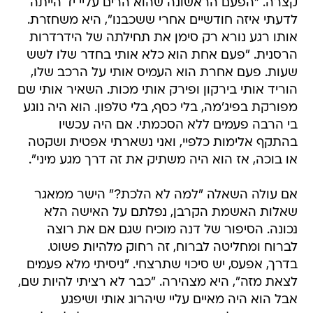
קצרה. "הפעם הראשונה שהוא הרים עליי יד הייתה
לדעתי איזה חודשיים אחרי ששכבנו", היא משחזרת.
אותו רגע נורא רק סימן את תחילתה של הידרדרות
הרסנית. "פעם אחת הוא כלא אותי בחדר שלו לשש
שעות. פעם אחרת הוא העמיס אותי על הרכב שלו,
הוריד אותי בירקון ופירק אותי מכות. השאיר אותי שם
מפורקת בפיג'מה, בלי כסף, בלי טלפון. הוא היה נוגע
בי הרבה פעמים ללא הסכמתי. אם היה עכשיו
בהתקף אלימות כלפיי, ואני נשארתי אפטית ושקטה
או בוכה, אז הוא היה משתיק את זה דרך מגע מיני".
אם עולה השאלה "למה לא הלכת?" הישר ממאגר
שאלות האשמת הקרבן, נפלתם על האישה הלא
נכונה. הסיפור של דנה מוכיח שגם אם את רוצה
לברוח ומחליטה לברוח, זה רחוק מלהיות פשוט.
בדרך, אפעס, יש סיכוי שתרצחי. "ניסיתי מלא פעמים
לצאת מזה", היא מצהירה. "כבר לא רציתי להיות שם,
אבל הוא היה מאיים עליי שיהרוג אותי ושיפגע