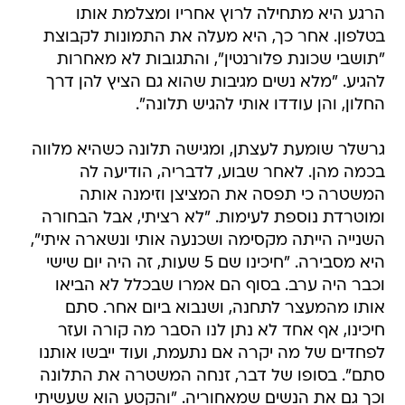
הרגע היא מתחילה לרוץ אחריו ומצלמת אותו
בטלפון. אחר כך, היא מעלה את התמונות לקבוצת
"תושבי שכונת פלורנטין", והתגובות לא מאחרות
להגיע. "מלא נשים מגיבות שהוא גם הציץ להן דרך
החלון, והן עודדו אותי להגיש תלונה".
גרשלר שומעת לעצתן, ומגישה תלונה כשהיא מלווה
בכמה מהן. לאחר שבוע, לדבריה, הודיעה לה
המשטרה כי תפסה את המציצן וזימנה אותה
ומוטרדת נוספת לעימות. "לא רציתי, אבל הבחורה
השנייה הייתה מקסימה ושכנעה אותי ונשארה איתי",
היא מסבירה. "חיכינו שם 5 שעות, זה היה יום שישי
וכבר היה ערב. בסוף הם אמרו שבכלל לא הביאו
אותו מהמעצר לתחנה, ושנבוא ביום אחר. סתם
חיכינו, אף אחד לא נתן לנו הסבר מה קורה ועזר
לפחדים של מה יקרה אם נתעמת, ועוד ייבשו אותנו
סתם". בסופו של דבר, זנחה המשטרה את התלונה
וכך גם את הנשים שמאחוריה. "והקטע הוא שעשיתי